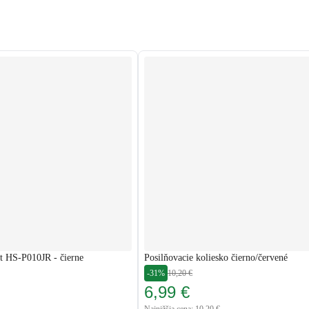
it HS-P010JR - čierne
Posilňovacie koliesko čierno/červené
-31%
10,20 €
6,99 €