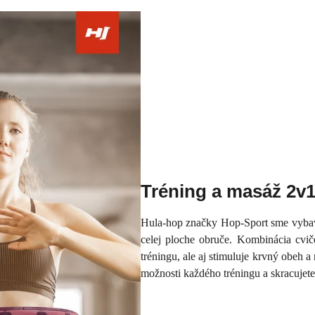
Tréning a masáž 2v
Hula-hop značky Hop-Sport sme vybav
celej ploche obruče. Kombinácia cvič
tréningu, ale aj stimuluje krvný obeh a
možnosti každého tréningu a skracujete 