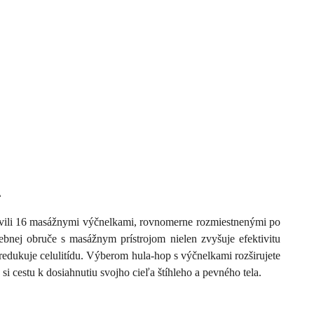
1
ili 16 masážnymi výčnelkami, rovnomerne rozmiestnenými po
ebnej obruče s masážnym prístrojom nielen zvyšuje efektivitu
 redukuje celulitídu. Výberom hula-hop s výčnelkami rozširujete
si cestu k dosiahnutiu svojho cieľa štíhleho a pevného tela.