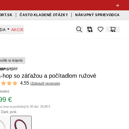
ORT.SK
ČASTO KLADENÉ OTÁZKY
NÁKUPNÝ SPRIEVODCA
Search
ADA
AKCIE
Porovnávač
items in favorit
Košík
osôb si kúpilo
a-hop so záťažou a počítadlom ružové
ews
4.55
(
Zobraziť recenzie
)
t of 5 stars
29,00 €
99 €
ia cena za posledných 30 dní: 29,00 €
 Dark pink