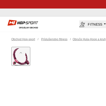
Hop-Sport.sk
FITNESS
OFICIÁLNY OBCHOD
Obchod Hop-sport
/
Príslušenstvo fitness
/
Obruče Hula-Hoop a kruh