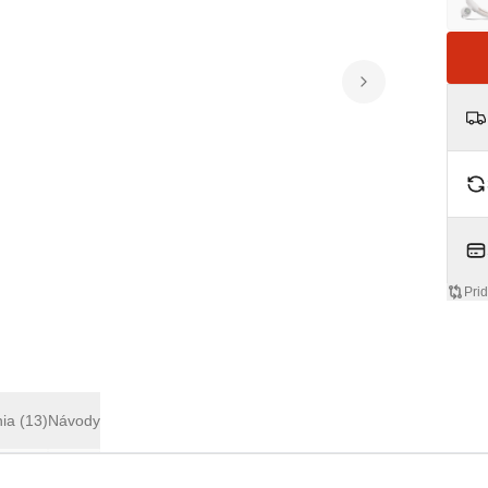
Pri
nia
(13)
Návody