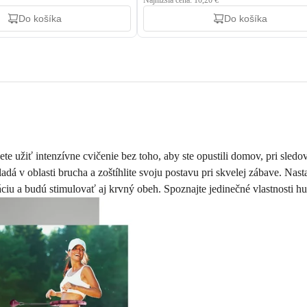
Najnižšia cena: 10,20 €
Do košíka
Do košíka
ete užiť intenzívne cvičenie bez toho, aby ste opustili domov, pri sle
kladá v oblasti brucha a zoštíhlite svoju postavu pri skvelej zábave. 
u a budú stimulovať aj krvný obeh. Spoznajte jedinečné vlastnosti h