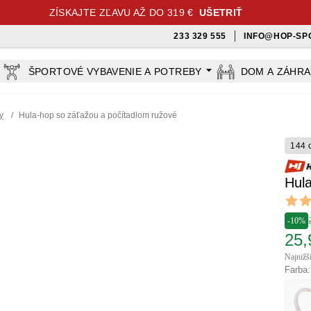
ZÍSKAJTE ZĽAVU AŽ DO 319 €
UŠETRIŤ
233 329 555
INFO@HOP-SP
ŠPORTOVÉ VYBAVENIE A POTREBY
DOM A ZÁHR
y
/
Hula-hop so záťažou a počítadlom ružové
144 
Hul
Revi
4.55 ou
-10%
25,
Najnižš
Farba: