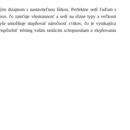
ým dizajnom s nastaviteľnou šírkou. Perfektne sedí ľuďom s
v, čo zaisťuje všestrannosť a sedí na rôzne typy a veľkosti
yše umožňuje stupňovať náročnosť cvikov, čo je vynikajúca
ispôsobiť tréning vašim rastúcim schopnostiam a zlepšovaniu