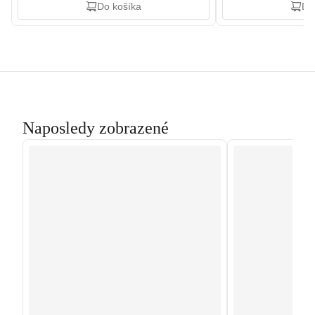
Do košíka
Do
Naposledy zobrazené