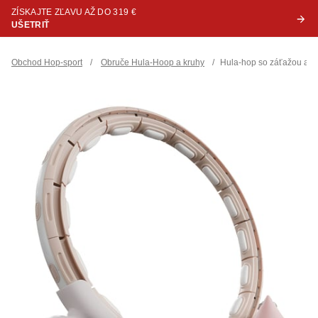
ZÍSKAJTE ZĽAVU AŽ DO 319 €
UŠETRIŤ
Obchod Hop-sport
/
Obruče Hula-Hoop a kruhy
/
Hula-hop so záťažou a p