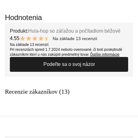
Hodnotenia
Produkt:
Hula-hop so záťažou a počítadlom béžové
4.55
Na základe 13 recenzií
9.1 out of 10 stars
Na základe 13 recenzií.
Pri recenziách spred 1.7.2024 nebolo overované, či boli poskytnuté
zákazníkmi ktorí u nás zakúpili predmetný tovar.
Ďalšie informácie
Podeľte sa o svoj názor
Recenzie zákazníkov (13)