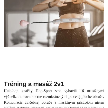
Tréning a masáž 2v1
Hula-hop značky Hop-Sport sme vybavili 16 masážnymi
výčnelkami, rovnomerne rozmiestnenými po celej ploche obruče.
Kombinácia cvičebnej obruče s masážnym prístrojom nielen