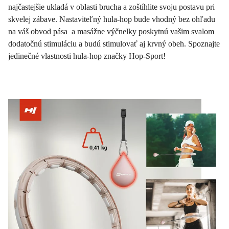
najčastejšie ukladá v oblasti brucha a zoštíhlite svoju postavu pri
skvelej zábave. Nastaviteľný hula-hop bude vhodný bez ohľadu
na váš obvod pása a masážne výčnelky poskytnú vašim svalom
dodatočnú stimuláciu a budú stimulovať aj krvný obeh. Spoznajte
jedinečné vlastnosti hula-hop značky Hop-Sport!