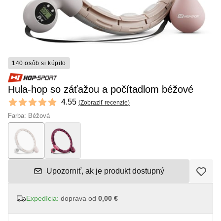
140 osôb si kúpilo
Hula-hop so záťažou a počítadlom béžové
Reviews
4.55
(
Zobraziť recenzie
)
4.55 out of 5 stars
Farba: Béžová
Upozorniť, ak je produkt dostupný
Expedícia:
doprava od
0,00 €