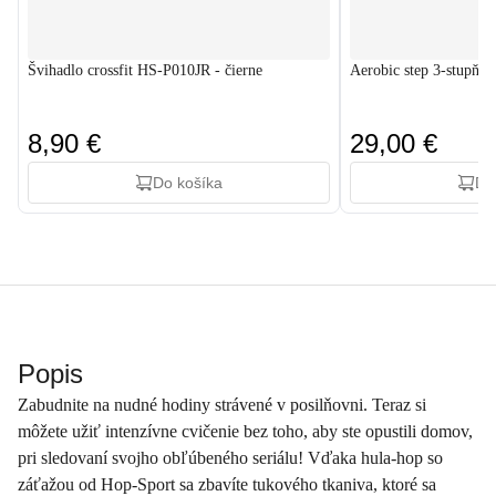
Švihadlo crossfit HS-P010JR - čierne
Aerobic step 3-stupňov
8,90 €
29,00 €
Do košíka
Do
Popis
Zabudnite na nudné hodiny strávené v posilňovni. Teraz si
môžete užiť intenzívne cvičenie bez toho, aby ste opustili domov,
pri sledovaní svojho obľúbeného seriálu! Vďaka hula-hop so
záťažou od Hop-Sport sa zbavíte tukového tkaniva, ktoré sa