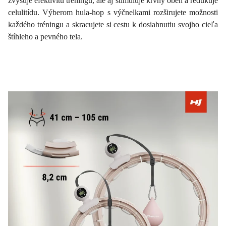
zvyšuje efektivitu tréningu, ale aj stimuluje krvný obeh a redukuje
celulitídu. Výberom hula-hop s výčnelkami rozširujete možnosti
každého tréningu a skracujete si cestu k dosiahnutiu svojho cieľa
štíhleho a pevného tela.