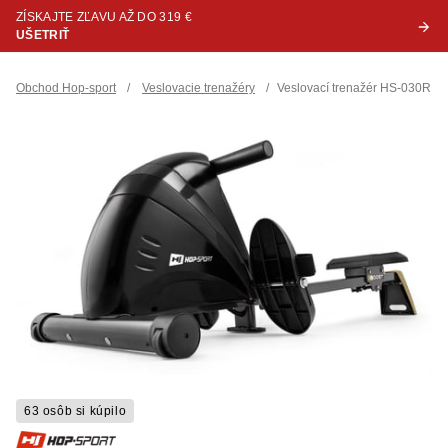
ZÍSKAJTE ZĽAVU AŽ DO 319 €
UŠETRIŤ
Obchod Hop-sport
/
Veslovacie trenažéry
/
Veslovací trenažér HS-030R Boo
63 osôb si kúpilo