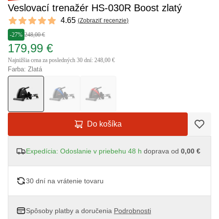
Veslovací trenažér HS-030R Boost zlatý
Reviews
4.65
(
Zobraziť recenzie
)
4.65 out of 5 stars
-27%
248,00 €
179,99 €
Najnižšia cena za posledných 30 dní: 248,00 €
Farba: Zlatá
Do košíka
Expedícia: Odoslanie v priebehu 48 h
doprava od
0,00 €
30 dní na vrátenie tovaru
Spôsoby platby a doručenia
Podrobnosti