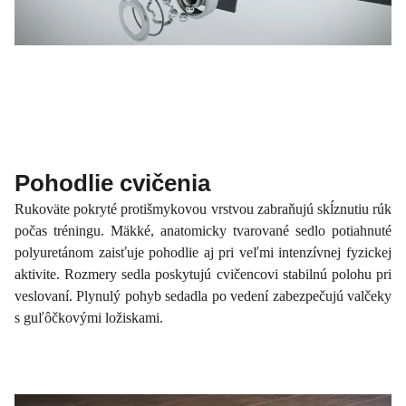
Pohodlie cvičenia
Rukoväte pokryté protišmykovou vrstvou zabraňujú skĺznutiu rúk
počas tréningu. Mäkké, anatomicky tvarované sedlo potiahnuté
polyuretánom zaisťuje pohodlie aj pri veľmi intenzívnej fyzickej
aktivite. Rozmery sedla poskytujú cvičencovi stabilnú polohu pri
veslovaní. Plynulý pohyb sedadla po vedení zabezpečujú valčeky
s guľôčkovými ložiskami.