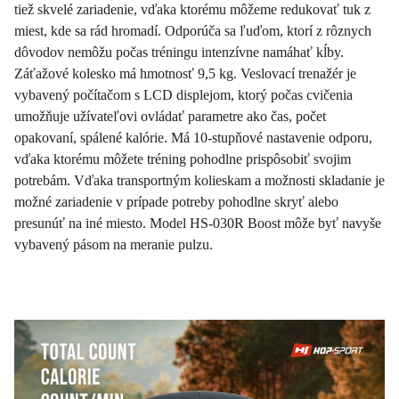
tiež skvelé zariadenie, vďaka ktorému môžeme redukovať tuk z
miest, kde sa rád hromadí. Odporúča sa ľuďom, ktorí z rôznych
dôvodov nemôžu počas tréningu intenzívne namáhať kĺby.
Záťažové kolesko má hmotnosť 9,5 kg. Veslovací trenažér je
vybavený počítačom s LCD displejom, ktorý počas cvičenia
umožňuje užívateľovi ovládať parametre ako čas, počet
opakovaní, spálené kalórie. Má 10-stupňové nastavenie odporu,
vďaka ktorému môžete tréning pohodlne prispôsobiť svojim
potrebám. Vďaka transportným kolieskam a možnosti skladanie je
možné zariadenie v prípade potreby pohodlne skryť alebo
presunúť na iné miesto. Model HS-030R Boost môže byť navyše
vybavený pásom na meranie pulzu.