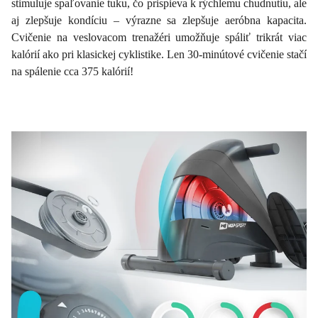
stimuluje spaľovanie tuku, čo prispieva k rýchlemu chudnutiu, ale
aj zlepšuje kondíciu – výrazne sa zlepšuje aeróbna kapacita.
Cvičenie na veslovacom trenažéri umožňuje spáliť trikrát viac
kalórií ako pri klasickej cyklistike. Len 30-minútové cvičenie stačí
na spálenie cca 375 kalórií!