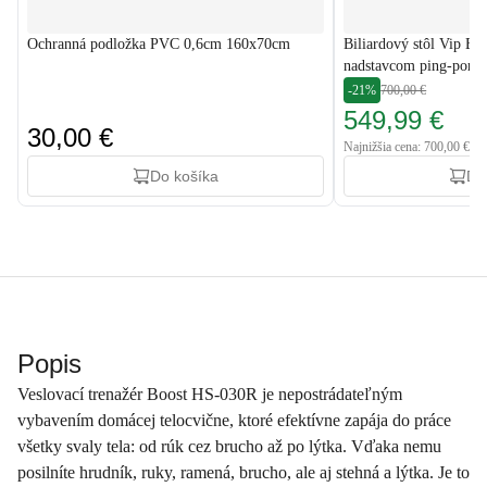
Ochranná podložka PVC 0,6cm 160x70cm
Biliardový stôl Vip Ex
nadstavcom ping-pong
-21%
700,00 €
549,99 €
30,00 €
Najnižšia cena: 700,00 €
Do košíka
Do
Popis
Veslovací trenažér Boost HS-030R je nepostrádateľným
vybavením domácej telocvične, ktoré efektívne zapája do práce
všetky svaly tela: od rúk cez brucho až po lýtka. Vďaka nemu
posilníte hrudník, ruky, ramená, brucho, ale aj stehná a lýtka. Je to