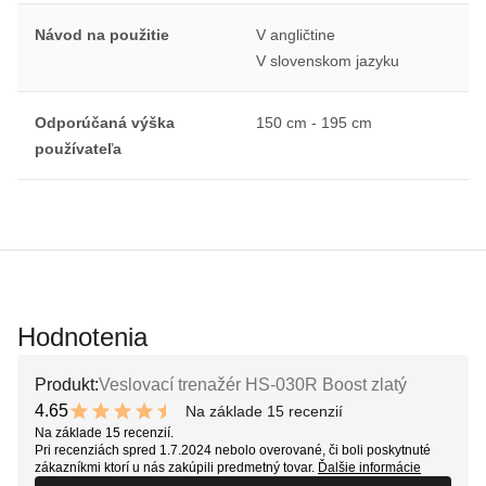
Návod na použitie
V angličtine
V slovenskom jazyku
Odporúčaná výška
150 cm - 195 cm
používateľa
Hodnotenia
Produkt:
Veslovací trenažér HS-030R Boost zlatý
4.65
Na základe 15 recenzií
9.3 out of 10 stars
Na základe 15 recenzií.
Pri recenziách spred 1.7.2024 nebolo overované, či boli poskytnuté
zákazníkmi ktorí u nás zakúpili predmetný tovar.
Ďalšie informácie