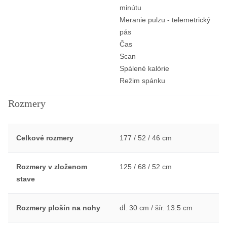
minútu
Meranie pulzu - telemetrický
pás
Čas
Scan
Spálené kalórie
Režim spánku
Rozmery
Celkové rozmery
177 / 52 / 46 cm
Rozmery v zloženom
125 / 68 / 52 cm
stave
Rozmery plošín na nohy
dĺ. 30 cm / šír. 13.5 cm