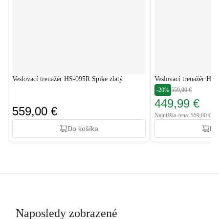
Veslovací trenažér HS-095R Spike zlatý
Veslovací trenažér HS
-20%
559,00 €
449,99 €
559,00 €
Najnižšia cena: 559,00 €
Do košíka
Do
Naposledy zobrazené