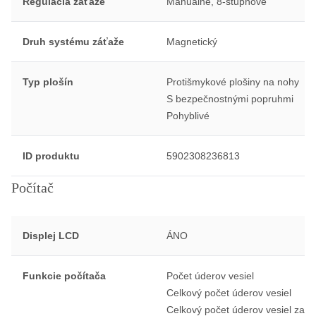
Regulácia záťaže
Manuálne, 8-stupňové
Druh systému záťaže
Magnetický
Typ plošín
Protišmykové plošiny na nohy
S bezpečnostnými popruhmi
Pohyblivé
ID produktu
5902308236813
Počítač
Displej LCD
ÁNO
Funkcie počítača
Počet úderov vesiel
Celkový počet úderov vesiel
Celkový počet úderov vesiel za