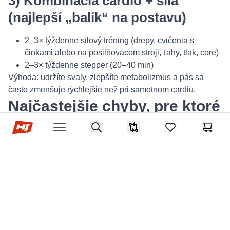
3) Kombinácia cardio + sila
(najlepší „balík“ na postavu)
2–3× týždenne silový tréning (drepy, cvičenia s
činkami
alebo na
posilňovacom stroji
, ťahy, tlak, core)
2–3× týždenne stepper (20–40 min)
Výhoda: udržíte svaly, zlepšíte metabolizmus a pás sa
často zmenšuje rýchlejšie než pri samotnom cardiu.
Najčastejšie chyby, pre ktoré
Hop-Sport.sk
stepper „nefunguje“ na
Search
Porovnávač
items in favorites,
Košík
Open menu
brucho
Ak máte pocit, že
stepper
nepomáha, často ide o jednu z
týchto chýb:
Príliš nízka intenzita
(pohyb je fajn, ale výdaj je
malý).
Nekonzistentnosť
(raz týždenne nestačí).