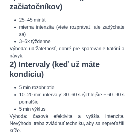
začiatočníkov)
25–45 minút
mierna intenzita (viete rozprávať, ale zadýchate
sa)
3–5× týždenne
Výhoda: udržateľnosť, dobré pre spaľovanie kalórií a
návyk.
2) Intervaly (keď už máte
kondíciu)
5 min rozohriatie
10–20 min intervaly: 30–60 s rýchlejšie + 60–90 s
pomalšie
5 min výklus
Výhoda: časová efektivita a vyššia intenzita.
Nevýhoda: treba zvládnuť techniku, aby sa nepreťažili
kríže.