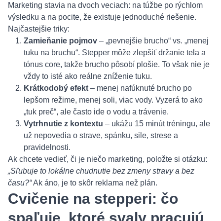
Marketing stavia na dvoch veciach: na túžbe po rýchlom
výsledku a na pocite, že existuje jednoduché riešenie.
Najčastejšie triky:
Zamieňanie pojmov
– „pevnejšie brucho“ vs. „menej
tuku na bruchu“. Stepper môže zlepšiť držanie tela a
tónus core, takže brucho pôsobí plošie. To však nie je
vždy to isté ako reálne zníženie tuku.
Krátkodobý efekt
– menej nafúknuté brucho po
lepšom režime, menej soli, viac vody. Vyzerá to ako
„tuk preč“, ale často ide o vodu a trávenie.
Vytrhnutie z kontextu
– ukážu 15 minút tréningu, ale
už nepovedia o strave, spánku, sile, strese a
pravidelnosti.
Ak chcete vedieť, či je niečo marketing, položte si otázku:
„Sľubuje to lokálne chudnutie bez zmeny stravy a bez
času?“
Ak áno, je to skôr reklama než plán.
Cvičenie na stepperi: čo
spaľuje, ktoré svaly pracujú