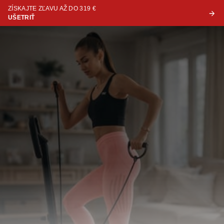
ZÍSKAJTE ZĽAVU AŽ DO 319 €
UŠETRIŤ