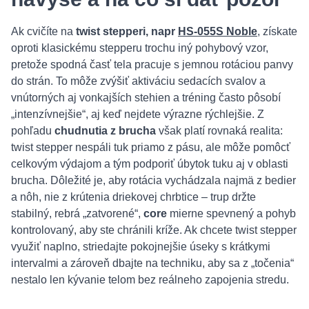
Ak cvičíte na
twist stepperi, napr
HS-055S Noble
, získate
oproti klasickému stepperu trochu iný pohybový vzor,
pretože spodná časť tela pracuje s jemnou rotáciou panvy
do strán. To môže zvýšiť aktiváciu sedacích svalov a
vnútorných aj vonkajších stehien a tréning často pôsobí
„intenzívnejšie“, aj keď nejdete výrazne rýchlejšie. Z
pohľadu
chudnutia z brucha
však platí rovnaká realita:
twist stepper nespáli tuk priamo z pásu, ale môže pomôcť
celkovým výdajom a tým podporiť úbytok tuku aj v oblasti
brucha. Dôležité je, aby rotácia vychádzala najmä z bedier
a nôh, nie z krútenia driekovej chrbtice – trup držte
stabilný, rebrá „zatvorené“,
core
mierne spevnený a pohyb
kontrolovaný, aby ste chránili kríže. Ak chcete twist stepper
využiť naplno, striedajte pokojnejšie úseky s krátkymi
intervalmi a zároveň dbajte na techniku, aby sa z „točenia“
nestalo len kývanie telom bez reálneho zapojenia stredu.