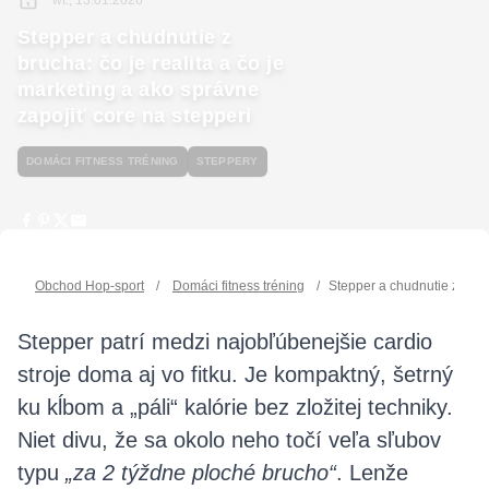
wt., 13.01.2026
Stepper a chudnutie z
brucha: čo je realita a čo je
marketing a ako správne
zapojiť core na stepperi
DOMÁCI FITNESS TRÉNING
STEPPERY
Obchod Hop-sport
/
Domáci fitness tréning
/
Stepper a chudnutie z bruch
Stepper patrí medzi najobľúbenejšie cardio
stroje doma aj vo fitku. Je kompaktný, šetrný
ku kĺbom a „páli“ kalórie bez zložitej techniky.
Niet divu, že sa okolo neho točí veľa sľubov
typu
„za 2 týždne ploché brucho“
. Lenže