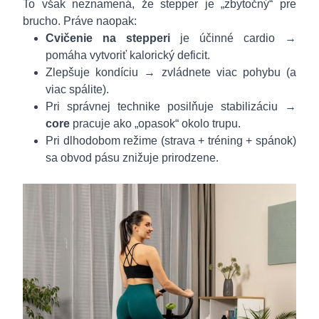
To však neznamená, že stepper je „zbytočný“ pre
brucho. Práve naopak:
Cvičenie na stepperi
je účinné cardio →
pomáha vytvoriť kalorický deficit.
Zlepšuje kondíciu → zvládnete viac pohybu (a
viac spálite).
Pri správnej technike posilňuje stabilizáciu →
core
pracuje ako „opasok“ okolo trupu.
Pri dlhodobom režime (strava + tréning + spánok)
sa obvod pásu znižuje prirodzene.