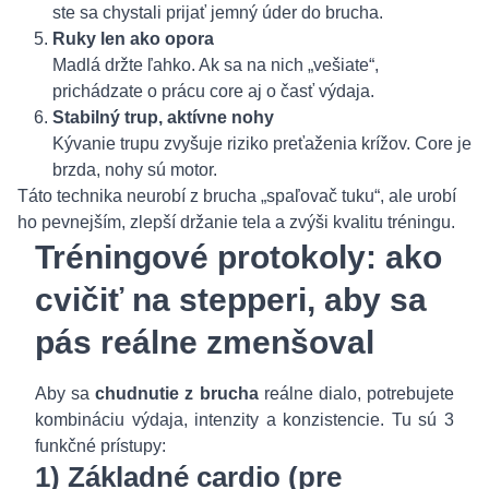
ste sa chystali prijať jemný úder do brucha.
Ruky len ako opora
Madlá držte ľahko. Ak sa na nich „vešiate“,
prichádzate o prácu core aj o časť výdaja.
Stabilný trup, aktívne nohy
Kývanie trupu zvyšuje riziko preťaženia krížov. Core je
brzda, nohy sú motor.
Táto technika neurobí z brucha „spaľovač tuku“, ale urobí
ho pevnejším, zlepší držanie tela a zvýši kvalitu tréningu.
Tréningové protokoly: ako
cvičiť na stepperi, aby sa
pás reálne zmenšoval
Aby sa
chudnutie z brucha
reálne dialo, potrebujete
kombináciu výdaja, intenzity a konzistencie. Tu sú 3
funkčné prístupy:
1) Základné cardio (pre