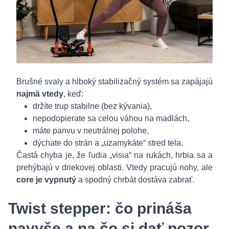
Brušné svaly a hlboký stabilizačný systém sa zapájajú
najmä vtedy
, keď:
držíte trup stabilne (bez kývania),
nepodopierate sa celou váhou na madlách,
máte panvu v neutrálnej polohe,
dýchate do strán a „uzamykáte“ stred tela.
Častá chyba je, že ľudia „visia“ na rukách, hrbia sa a
prehýbajú v driekovej oblasti. Vtedy pracujú nohy, ale
core je vypnutý
a spodný chrbát dostáva zabrať.
Twist stepper: čo prináša
navyše a na čo si dať pozor