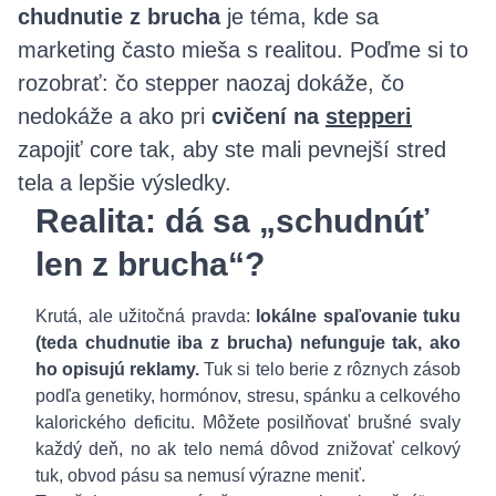
chudnutie z brucha
je téma, kde sa
marketing často mieša s realitou. Poďme si to
rozobrať: čo stepper naozaj dokáže, čo
nedokáže a ako pri
cvičení na
stepperi
zapojiť core tak, aby ste mali pevnejší stred
tela a lepšie výsledky.
Realita: dá sa „schudnúť
len z brucha“?
Krutá, ale užitočná pravda:
lokálne spaľovanie tuku
(teda chudnutie iba z brucha) nefunguje tak, ako
ho opisujú reklamy.
Tuk si telo berie z rôznych zásob
podľa genetiky, hormónov, stresu, spánku a celkového
kalorického deficitu. Môžete posilňovať brušné svaly
každý deň, no ak telo nemá dôvod znižovať celkový
tuk, obvod pásu sa nemusí výrazne meniť.