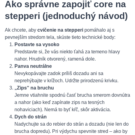
Ako správne zapojiť core na
stepperi (jednoduchý návod)
Ak chcete, aby
cvičenie na stepperi
pomáhalo aj s
pevnejším stredom tela, skúste tieto technické body:
Postavte sa vysoko
Predstavte si, že vás niekto ťahá za temeno hlavy
nahor. Hrudník otvorený, ramená dole.
Panva neutrálne
Nevykopávajte zadok príliš dozadu ani sa
neprehýbajte v krížoch. Udržte prirodzenú krivku.
„Zips“ na bruchu
Jemne vtiahnite spodnú časť brucha smerom dovnútra
a nahor (ako keď zapínate zips na tesných
nohaviciach). Nemá to byť kŕč, skôr aktivácia.
Dych do strán
Nadychujte sa do rebier do strán a dozadu (nie len do
brucha dopredu). Pri výdychu spevnite stred – ako by