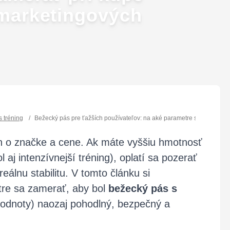
marketingových
s tréning
/
Bežecký pás pre ťažších používateľov: na aké parametre sa zamerať 
en o značke a cene. Ak máte vyššiu hmotnosť
aj intenzívnejší tréning), oplatí sa pozerať
eálnu stabilitu. V tomto článku si
tre sa zamerať, aby bol
bežecký pás s
 hodnoty) naozaj pohodlný, bezpečný a