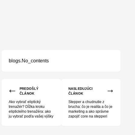
blogs.No_contents
pri kúpe bežeckého pásu (bez marketingových kecov)
PREDOŠLÝ
NASLEDUJÚCI
ČLÁNOK
ČLÁNOK
Ako vybrať eliptický
Stepper a chudnutie z
trenažér? Dĺžka kroku
brucha: čo je realita a čo je
eliptického trenažéra: ako
marketing a ako správne
ju vybrať podľa vašej výšky
zapojiť core na stepperi