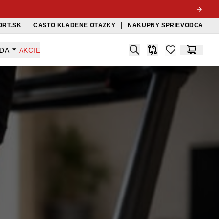
ORT.SK
ČASTO KLADENÉ OTÁZKY
NÁKUPNÝ SPRIEVODCA
Search
ADA
AKCIE
Porovnávač
items in favorit
Košík