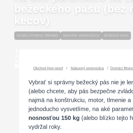
bežeckého pásu (bez 
kecov)
DOMÁCI FITNESS TRÉNING
NÁKUPNÝ SPRIEVODCA
BEŽECKÉ PÁSY
Obchod Hop-sport
/
Nákupný sprievodca
/
Domáci fitnes
Vybrať si správny bežecký pás nie je l
(alebo chcete, aby pás bezpečne zvládol 
najmä na konštrukciu, motor, tlmenie a r
jednoducho vysvetlíme, na aké parame
nosnosťou 150 kg
(alebo blízko tejto
vydržal roky.