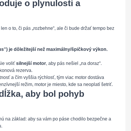
oduje o plynulosti a
len o to, či pás „rozbehne“, ale či bude držať tempo bez
“) je dôležitejší než maximálny/špičkový výkon.
ie voliť
silnejší motor
, aby pás nešiel „na doraz“.
ýkonová rezerva.
tnosť a čím vyššia rýchlosť, tým viac motor dostáva
enzívnejší režim, motor je miesto, kde sa neoplatí šetriť.
dĺžka, aby bol pohyb
dnú na základ: aby sa vám po páse chodilo bezpečne a
u.