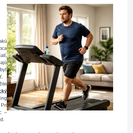
akú
bca
atí,
kajú
byť
ť.
žite
cký
ing
 Pri
c –
od.