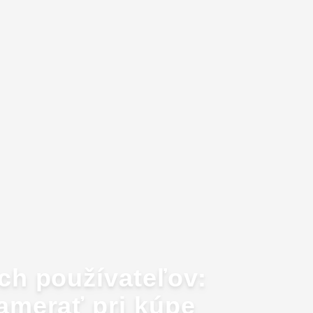
ch používateľov:
amerať pri kúpe