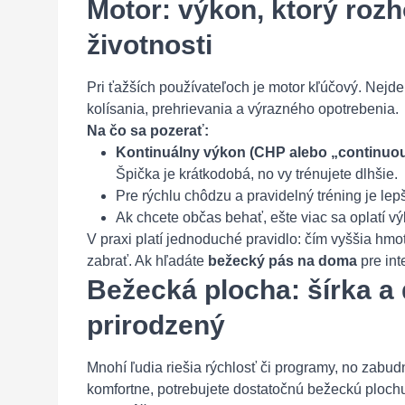
Motor: výkon, ktorý rozh
životnosti
Pri ťažších používateľoch je motor kľúčový. Nejde 
kolísania, prehrievania a výrazného opotrebenia.
Na čo sa pozerať:
Kontinuálny výkon (CHP alebo „continuous
Špička je krátkodobá, no vy trénujete dlhšie.
Pre rýchlu chôdzu a pravidelný tréning je lepš
Ak chcete občas behať, ešte viac sa oplatí v
V praxi platí jednoduché pravidlo: čím vyššia hmo
zabrať. Ak hľadáte
bežecký pás na doma
pre int
Bežecká plocha: šírka a 
prirodzený
Mnohí ľudia riešia rýchlosť či programy, no zabu
komfortne, potrebujete dostatočnú bežeckú ploch