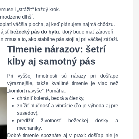
emuseli „strážiť“ každý krok.
prirodzene dlhší.
 oplatí väčšia plocha, aj keď plánujete najmä chôdzu.
nájsť
bežecký pás do bytu
, ktorý bude mať zároveň
zmus a to, ako stabilne pás stojí aj pri väčšej záťaži.
Tlmenie nárazov: šetrí
kĺby aj samotný pás
Pri vyššej hmotnosti sú nárazy pri došľape
výraznejšie, takže kvalitné tlmenie je viac než
„komfort navyše“. Pomáha:
chrániť kolená, bedrá a členky,
znížiť hlučnosť a vibrácie (čo je výhoda aj pre
susedov),
predĺžiť životnosť bežeckej dosky a
mechaniky.
Dobré tlmenie spoznáte aj v praxi: došľap nie je