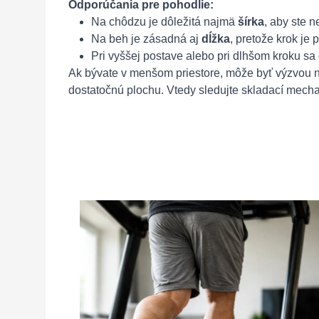
Odporúčania pre pohodlie:
Na chôdzu je dôležitá najmä
šírka
, aby ste n
Na beh je zásadná aj
dĺžka
, pretože krok je 
Pri vyššej postave alebo pri dlhšom kroku sa
Ak bývate v menšom priestore, môže byť výzvou 
dostatočnú plochu. Vtedy sledujte skladací mechani