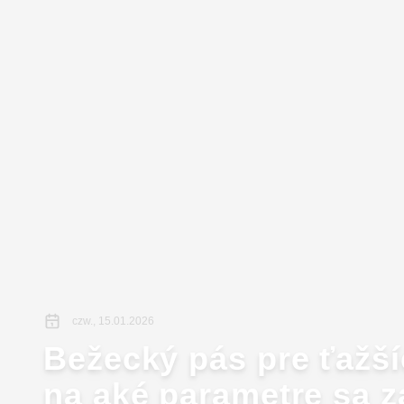
czw., 15.01.2026
Bežecký pás pre ťažší
na aké parametre sa z