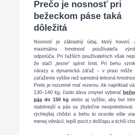
Prečo je nosnosť pri
bežeckom páse taká
dôležitá
Nosnosť je základný údaj, ktorý hovorí, 
maximálnu hmotnosť používateľa výro
odporúča. Pri ťažších používateľoch však nepl
že stačí „tesne“ splniť limit. Pri behu vzni
nárazy a dynamická záťaž – v praxi môže 
zaťaženie vyššie než samotná telesná hmotnos
Preto je rozumné mať rezervu. Ak napríklad vá
130–140 kg, často dáva zmysel vyberať
beže
pás
do 150 kg
alebo aj vyššie, aby bol trén
stabilnejší a pás sa zbytočne neopotreboval.
rýchlejšej chôdzi a behu to oceníte ešte via
menej vibrácií, lepší pocit z došľapu a tichší ch