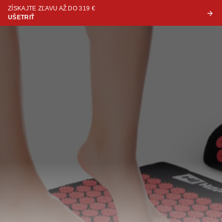
ZÍSKAJTE ZĽAVU AŽ DO 319 €
UŠETRIŤ