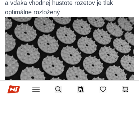
a vďaka vhodnej hustote rozetov je tlak
optimálne rozložený.
Hop-Sport.sk
Search
Porovnávač
items in favorites,
Košík
Open menu
Autor: Hop-Sport Redakcia