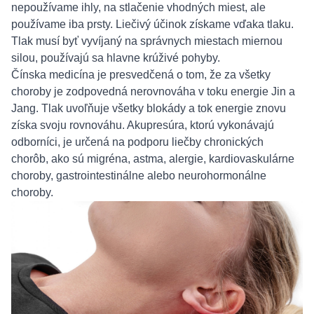
nepoužívame ihly, na stlačenie vhodných miest, ale
používame iba prsty. Liečivý účinok získame vďaka tlaku.
Tlak musí byť vyvíjaný na správnych miestach miernou
silou, používajú sa hlavne krúživé pohyby.
Čínska medicína je presvedčená o tom, že za všetky
choroby je zodpovedná nerovnováha v toku energie Jin a
Jang. Tlak uvoľňuje všetky blokády a tok energie znovu
získa svoju rovnováhu. Akupresúra, ktorú vykonávajú
odborníci, je určená na podporu liečby chronických
chorôb, ako sú migréna, astma, alergie, kardiovaskulárne
choroby, gastrointestinálne alebo neurohormonálne
choroby.