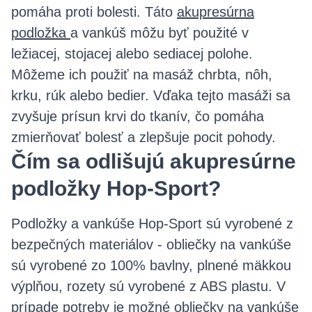
pomáha proti bolesti. Táto
akupresúrna
podložka
a vankúš môžu byť použité v
ležiacej, stojacej alebo sediacej polohe.
Môžeme ich použiť na masáž chrbta, nôh,
krku, rúk alebo bedier. Vďaka tejto masáži sa
zvyšuje prísun krvi do tkanív, čo pomáha
zmierňovať bolesť a zlepšuje pocit pohody.
Čím sa odlišujú akupresúrne
podložky Hop-Sport?
Podložky a vankúše Hop-Sport sú vyrobené z
bezpečných materiálov - obliečky na vankúše
sú vyrobené zo 100% bavlny, plnené mäkkou
výplňou, rozety sú vyrobené z ABS plastu. V
prípade potreby je možné obliečky na vankúše