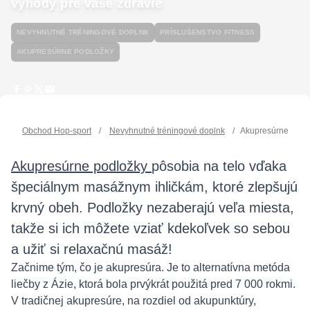
výhody pre vaše zdravie
NEVYHNUTNÉ TRÉNINGOVÉ DOPLNK
PRÍSLUŠENSTVO FITNESS
AKUPRESÚRNE PODLOŽKY
Obchod Hop-sport
/
Nevyhnutné tréningové doplnk
/
Akupresúrne podlo
Akupresúrne podložky
pôsobia na telo vďaka
špeciálnym masážnym ihličkám, ktoré zlepšujú
krvný obeh. Podložky nezaberajú veľa miesta,
takže si ich môžete vziať kdekoľvek so sebou
a užiť si relaxačnú masáž!
Začnime tým, čo je akupresúra. Je to alternatívna metóda
liečby z Ázie, ktorá bola prvýkrát použitá pred 7 000 rokmi.
V tradičnej akupresúre, na rozdiel od akupunktúry,