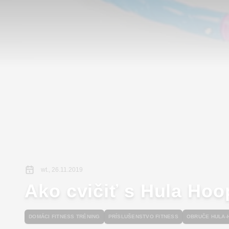
wt., 26.11.2019
Ako cvičiť s Hula Hoo
DOMÁCI FITNESS TRÉNING
PRÍSLUŠENSTVO FITNESS
OBRUČE HULA-