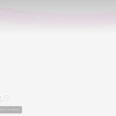
p?
HOOP A KRUHY