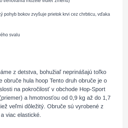
o trénovania môžete vidieť zmenu)
ký pohyb bokov zvyšuje prietok krvi cez chrbticu, vďaka
vého svalu
náme z detstva, bohužiaľ neprinášajú toľko
 obruče hula hoop Tento druh obruče je o
slosti na pokročilosť v obchode Hop-Sport
(priemer) a hmotnosťou od 0,9 kg až do 1,7
 tiež veľmi dôležitý. Obruče sú vyrobené z
a viac elastické.