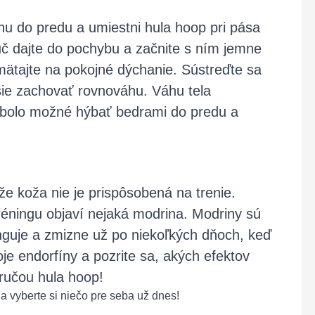
hu do predu a umiestni hula hoop pri pása
ruč dajte do pochybu a začnite s ním jemne
mätajte na pokojné dýchanie. Sústreďte sa
ie zachovať rovnováhu. Váhu tela
y bolo možné hýbať bedrami do predu a
e koža nie je prispôsobená na trenie.
réningu objaví nejaká modrina. Modriny sú
nguje a zmizne už po niekoľkých dňoch, keď
oje endorfíny a pozrite sa, akých efektov
ručou hula hoop!
 vyberte si niečo pre seba už dnes!