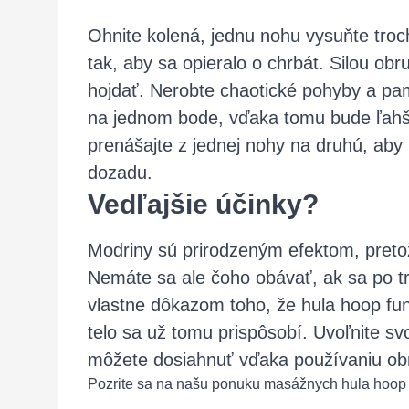
Ohnite kolená, jednu nohu vysuňte troc
tak, aby sa opieralo o chrbát. Silou ob
hojdať. Nerobte chaotické pohyby a pa
na jednom bode, vďaka tomu bude ľahš
prenášajte z jednej nohy na druhú, ab
dozadu.
Vedľajšie účinky?
Modriny sú prirodzeným efektom, pretož
Nemáte sa ale čoho obávať, ak sa po t
vlastne dôkazom toho, že hula hoop fu
telo sa už tomu prispôsobí. Uvoľnite sv
môžete dosiahnuť vďaka používaniu ob
Pozrite sa na našu ponuku masážnych hula hoop a