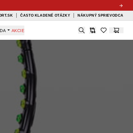
ORT.SK
ČASTO KLADENÉ OTÁZKY
NÁKUPNÝ SPRIEVODCA
Search
ADA
AKCIE
Porovnávač
items in favorit
Košík