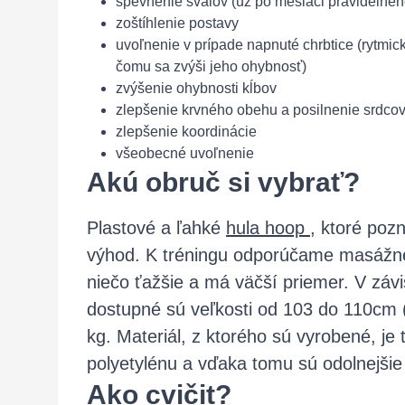
spevnenie svalov (už po mesiaci pravidelnéh
zoštíhlenie postavy
uvoľnenie v prípade napnuté chrbtice (rytmic
čomu sa zvýši jeho ohybnosť)
zvýšenie ohybnosti kĺbov
zlepšenie krvného obehu a posilnenie srdco
zlepšenie koordinácie
všeobecné uvoľnenie
Akú obruč si vybrať?
Plastové a ľahké
hula hoop
, ktoré poz
výhod. K tréningu odporúčame masážne
niečo ťažšie a má väčší priemer. V závi
dostupné sú veľkosti od 103 do 110cm 
kg. Materiál, z ktorého sú vyrobené, je
polyetylénu a vďaka tomu sú odolnejšie 
Ako cvičit?