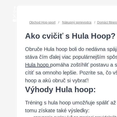
Obchod Hop-sport
/
Nákupný sprievodca
/
Domáci fitnes
Ako cvičiť s Hula Hoop?
Obruče Hula hoop boli do nedávna spája
stáva čím ďalej viac populárnejším spô
Hula hoop
pomáha zoštíhliť postavu a s
cítiť sa omnoho lepšie. Pozrite sa, čo
hoop a akú obruč si vybrať!
Výhody Hula hoop:
Tréning s hula hoop umožňuje spáliť až
tomu získate také výsledky: