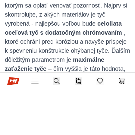
ktorým sa oplatí venovať pozornosť. Najprv si
skontrolujte, z akých materiálov je tyč
vyrobená - najlepšou voľbou bude
celoliata
oceľová tyč s dodatočným chrómovaním
,
ktoré ochráni pred koróziou a navyše prispeje
k spevneniu konštrukcie ohýbanej tyče. Ďalším
dôležitým parametrom je
maximálne
zaťaženie tyče
– čím vyššia je táto hodnota,
tým väčšie sú tréningové možnosti. Okrem
Hop-Sport.sk
Search
Porovnávač
items in favorites,
Košík
Open menu
týchto kľúčových záležitostí sa oplatí venovať
pozornosť aj doplnkovým vymoženostiam, ako
sú
závitové konce
alebo
vrúbkované
úchopové časti
, ktoré zvyšujú komfort a
bezpečnosť pri tréningu s činkou. Nakoniec,
pri výbere ohýbanej tyče pamätajte na svoje