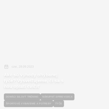
czw., 28.09.2023
Aké sú výhody ohýbanej
tyče? Vysvetľujeme, či sa s
ňou oplatí cvičiť
DOMÁCI SILOVÝ TRÉNING
NÁKUPNÝ SPRIEVODCA
ŠPORTOVÉ VYBAVENIE A POTREBY
TYČE