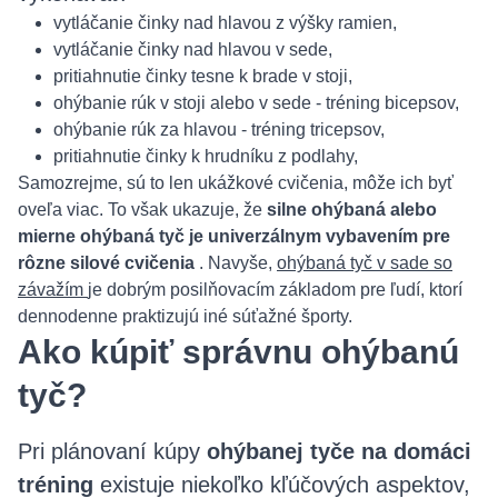
vytláčanie činky nad hlavou z výšky ramien,
vytláčanie činky nad hlavou v sede,
pritiahnutie činky tesne k brade v stoji,
ohýbanie rúk v stoji alebo v sede - tréning bicepsov,
ohýbanie rúk za hlavou - tréning tricepsov,
pritiahnutie činky k hrudníku z podlahy,
Samozrejme, sú to len ukážkové cvičenia, môže ich byť
oveľa viac. To však ukazuje, že
silne ohýbaná alebo
mierne ohýbaná tyč je univerzálnym vybavením pre
rôzne silové cvičenia
. Navyše,
ohýbaná tyč v sade so
závažím
je dobrým posilňovacím základom pre ľudí, ktorí
dennodenne praktizujú iné súťažné športy.
Ako kúpiť správnu ohýbanú
tyč?
Pri plánovaní kúpy
ohýbanej tyče na domáci
tréning
existuje niekoľko kľúčových aspektov,