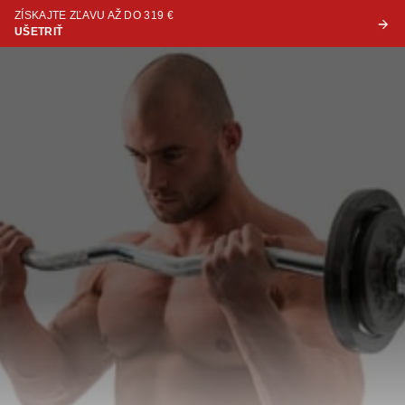
ZÍSKAJTE ZĽAVU AŽ DO 319 €
UŠETRIŤ