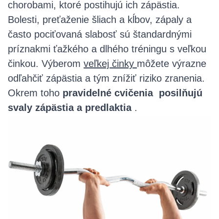
chorobami, ktoré postihujú ich zápästia.
Bolesti, preťaženie šliach a kĺbov, zápaly a
často pociťovaná slabosť sú štandardnými
príznakmi ťažkého a dlhého tréningu s veľkou
činkou. Výberom
veľkej činky
môžete výrazne
odľahčiť zápästia a tým znížiť riziko zranenia.
Okrem toho
pravidelné cvičenia posilňujú
svaly zápästia a predlaktia
.