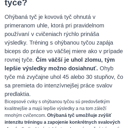
tyče?
Ohýbaná tyč je kovová tyč ohnutá v
primeranom uhle, ktorá pri pravidelnom
používaní v cvičeniach rýchlo prináša
výsledky. Tréning s ohýbanou tyčou zapája
biceps do práce vo väčšej miere ako v prípade
rovnej tyče.
Čím väčší je uhol zlomu, tým
lepšie výsledky možno dosiahnuť.
Ohyb
tyče má zvyčajne uhol 45 alebo 30 stupňov, čo
sa premieta do intenzívnejšej práce svalov
predlaktia.
Bicepsové cviky s ohýbanou tyčou sú predovšetkým
kvalitnejšie a majú lepšie výsledky a na tom záleží
mnohým cvičencom.
Ohýbaná tyč umožňuje zvýšiť
intenzitu tréningu a zapojenie konkrétnych svalových