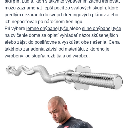
skupín.
Ľudia, ktorí s takýmto vybavením začnú trénovať,
môžu zaznamenať lepší pocit zo svalových skupín, ktoré
predtým nezaradili do svojich tréningových plánov alebo
ich nepociťovali po náročnom tréningu.
Pri výbere
jemne ohýbanej tyče
alebo
silne ohýbanej tyče
na cvičenie doma sa oplatí vyhľadať názor skúsenejších
alebo zájsť do posilňovne a vyskúšať obe riešenia. Cena
takéhoto zariadenia závisí od materiálu, z ktorého je
vyrobený, od stupňa rozbitia a od výrobcu.