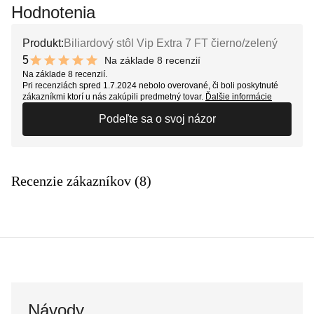
Hodnotenia
Produkt:
Biliardový stôl Vip Extra 7 FT čierno/zelený
5
Na základe 8 recenzií
10 out of 10 stars
Na základe 8 recenzií.
Pri recenziách spred 1.7.2024 nebolo overované, či boli poskytnuté
zákazníkmi ktorí u nás zakúpili predmetný tovar.
Ďalšie informácie
Podeľte sa o svoj názor
Recenzie zákazníkov (8)
Návody