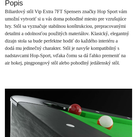
Popis
Biliardový stôl Vip Extra 7FT Spensers značky Hop Sport vám
umožní vytvoriť si u vás doma pohodlné miesto pre vzrušujúce
hry. Stôl sa vyznačuje stabilnou konštrukciou, prepracovanými
detailmi a odolnosťou použitých materiálov. Klasický, elegantný
dizajn stola sa bude perfektne hodiť do každého interiéru a
dodá mu jedinečný charakter. Stôl je navyše kompatibilný s
nadstavcami Hop-Sport, vďaka čomu sa dá ľahko premeniť na
air hokej, pingpongový stôl alebo pohodlný jedálenský stôl.