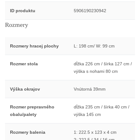
ID produktu
5906190230942
Rozmery
Rozmery hracej plochy
L: 198 cm/ W: 99 cm
Rozmer stola
dĺžka 226 cm / šírka 127 cm /
výška s nohami 80 cm
Výška okrajov
Vnútorná 39mm
Rozmer prepravného
dĺžka 235 cm / šírka 40 cm /
obalu/palety
výška 145 cm
Rozmery balenia
1: 222.5 x 123 x 4 cm
2: 222.5 / 34 / 16 cm