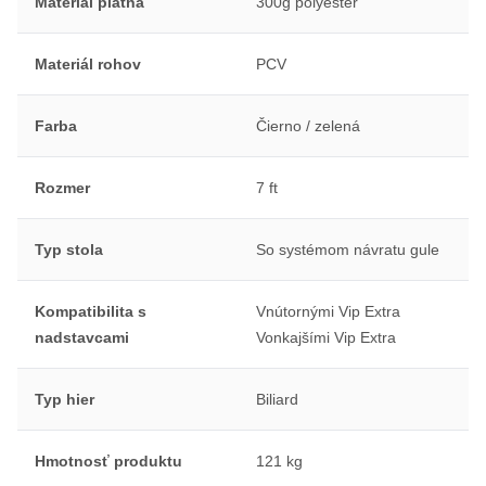
Materiál plátna
300g polyester
Materiál rohov
PCV
Farba
Čierno / zelená
Rozmer
7 ft
Typ stola
So systémom návratu gule
Kompatibilita s
Vnútornými Vip Extra
nadstavcami
Vonkajšími Vip Extra
Typ hier
Biliard
Hmotnosť produktu
121 kg