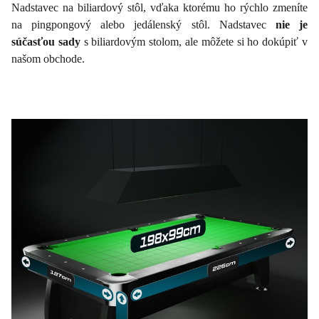
Nadstavec na biliardový stôl, vďaka ktorému ho rýchlo zmeníte
na pingpongový alebo jedálenský stôl. Nadstavec
nie je
súčasťou sady
s biliardovým stolom, ale môžete si ho dokúpiť v
našom obchode.