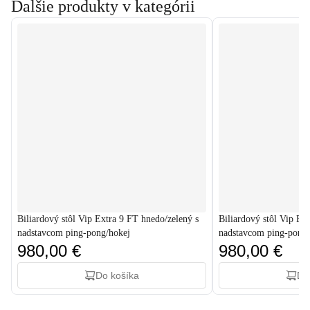
Ďalšie produkty v kategórii
Biliardový stôl Vip Extra 9 FT hnedo/zelený s
Biliardový stôl Vip Ex
nadstavcom ping-pong/hokej
nadstavcom ping-pong/
980,00 €
980,00 €
Do košíka
Do