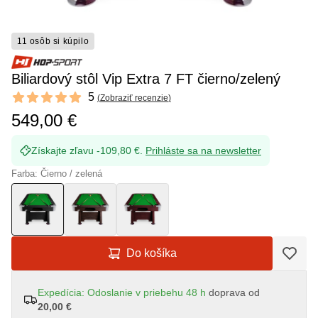
11 osôb si kúpilo
Biliardový stôl Vip Extra 7 FT čierno/zelený
Reviews
5
(
Zobraziť recenzie
)
5 out of 5 stars
549,00 €
Získajte zľavu -109,80 €.
Prihláste sa na newsletter
Farba: Čierno / zelená
Do košíka
Expedícia: Odoslanie v priebehu 48 h
doprava od
20,00 €