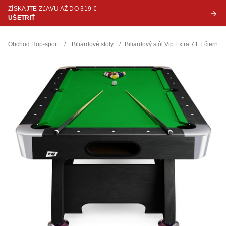
ZÍSKAJTE ZĽAVU AŽ DO 319 €
UŠETRIŤ
Obchod Hop-sport
/
Biliardové stoly
/
Biliardový stôl Vip Extra 7 FT čierno/