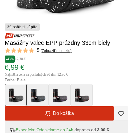
39 osôb si kúpilo
Masážny valec EPP prázdny 33cm biely
Reviews
5
(
Zobraziť recenzie
)
5 out of 5 stars
-43%
12,30 €
6,99 €
Najnižšia cena za posledných 30 dní: 12,30 €
Farba: Biela
Do košíka
Expedícia: Odosielame do 24h
doprava od
3,00 €