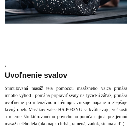
/
Uvoľnenie svalov
Stimulovaná masáž tela pomocou masážneho valca prináša
mnoho výhod - pomáha pripraviť svaly na fyzickú záťaž, prináša
uvoľnenie po intenzívnom tréningu, znižuje napätie a zlepšuje
krvný obeh. Masážny valec HS-P033YG sa kvôli svojej veľkosti
a mierne štruktúrovanému povrchu odporúča najmä pre jemnú
masáž celého tela (ako napr. chrbát, ramená, zadok, stehná atď. )