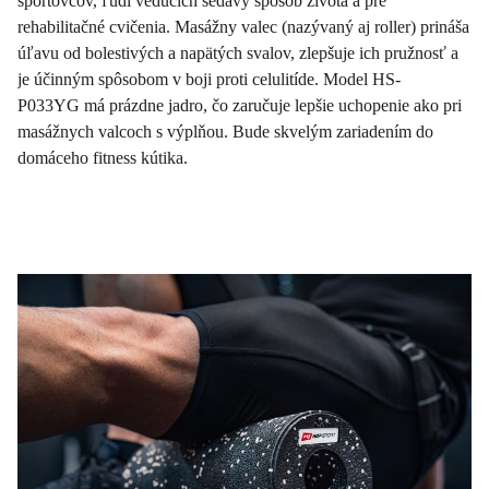
športovcov, ľudí vedúcich sedavý spôsob života a pre
rehabilitačné cvičenia. Masážny valec (nazývaný aj roller) prináša
úľavu od bolestivých a napätých svalov, zlepšuje ich pružnosť a
je účinným spôsobom v boji proti celulitíde. Model HS-
P033YG má prázdne jadro, čo zaručuje lepšie uchopenie ako pri
masážnych valcoch s výplňou. Bude skvelým zariadením do
domáceho fitness kútika.