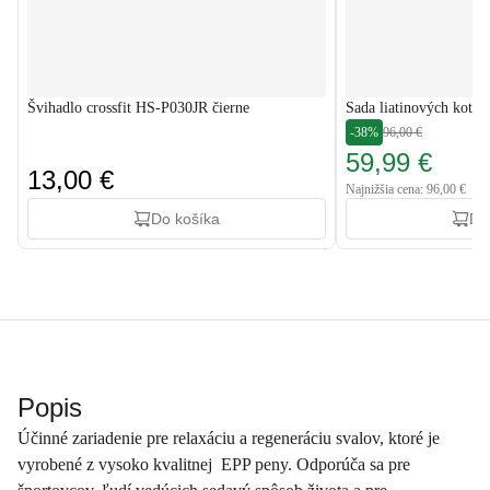
Švihadlo crossfit HS-P030JR čierne
Sada liatinových kotú
-38%
96,00 €
59,99 €
13,00 €
Najnižšia cena: 96,00 €
Do košíka
Do
Popis
Účinné zariadenie pre relaxáciu a regeneráciu svalov, ktoré je
vyrobené z vysoko kvalitnej EPP peny. Odporúča sa pre