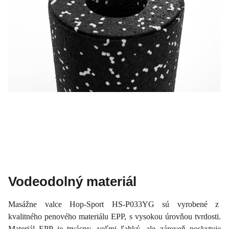
Vodeodolný materiál
Masážne valce Hop-Sport HS-P033YG sú vyrobené z
kvalitného penového materiálu EPP, s vysokou úrovňou tvrdosti.
Materiál EPP je trvácny, veľmi ľahký, ale zároveň poskytuje