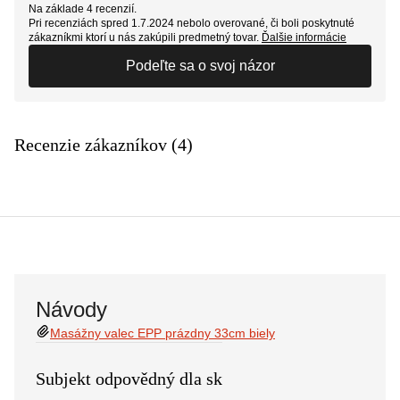
Na základe 4 recenzií.
Pri recenziách spred 1.7.2024 nebolo overované, či boli poskytnuté
zákazníkmi ktorí u nás zakúpili predmetný tovar.
Ďalšie informácie
Podeľte sa o svoj názor
Recenzie zákazníkov (4)
Návody
Masážny valec EPP prázdny 33cm biely
Subjekt odpovědný dla sk