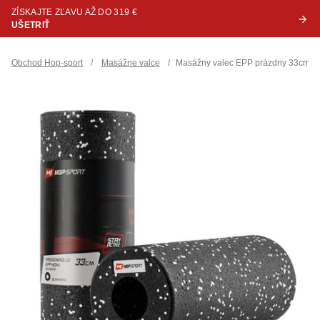
ZÍSKAJTE ZĽAVU AŽ DO 319 €
UŠETRIŤ
Obchod Hop-sport
/
Masážne valce
/
Masážny valec EPP prázdny 33cm bi