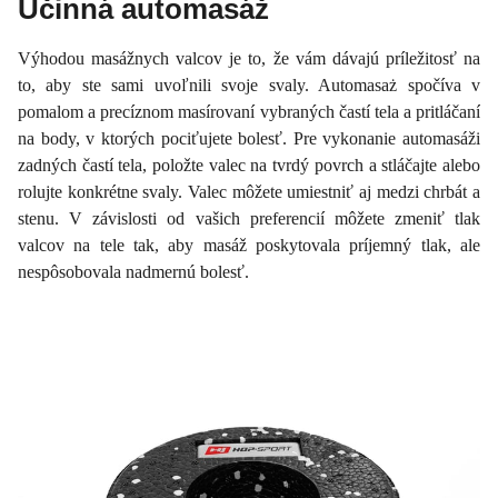
Účinná automasáž
Výhodou masážnych valcov je to, že vám dávajú príležitosť na
to, aby ste sami uvoľnili svoje svaly. Automasaż spočíva v
pomalom a precíznom masírovaní vybraných častí tela a pritláčaní
na body, v ktorých pociťujete bolesť. Pre vykonanie automasáži
zadných častí tela, položte valec na tvrdý povrch a stláčajte alebo
rolujte konkrétne svaly. Valec môžete umiestniť aj medzi chrbát a
stenu. V závislosti od vašich preferencií môžete zmeniť tlak
valcov na tele tak, aby masáž poskytovala príjemný tlak, ale
nespôsobovala nadmernú bolesť.