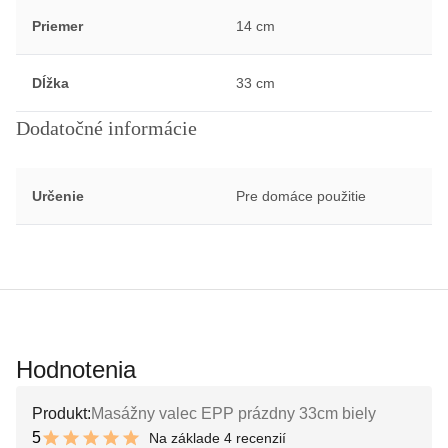
Priemer
14 cm
Dĺžka
33 cm
Dodatočné informácie
Určenie
Pre domáce použitie
Hodnotenia
Produkt:
Masážny valec EPP prázdny 33cm biely
5
Na základe 4 recenzií
10 out of 10 stars