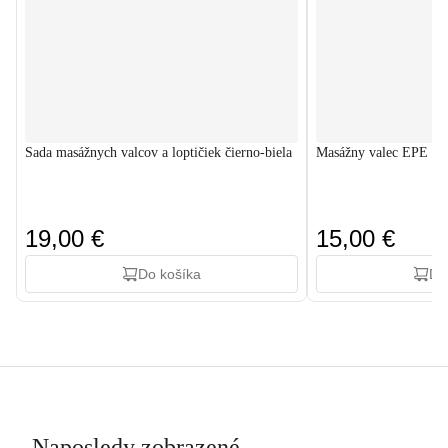
Sada masážnych valcov a loptičiek čierno-biela
Masážny valec EPE 45
19,00 €
15,00 €
Do košíka
Do
Naposledy zobrazené