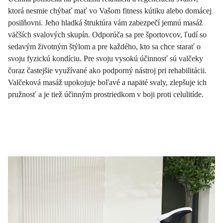
ktorá nesmie chýbať mať vo Vašom fitness kútiku alebo domácej
posilňovni. Jeho hladká štruktúra vám zabezpečí jemnú masáž
väčších svalových skupín. Odporúča sa pre športovcov, ľudí so
sedavým životným štýlom a pre každého, kto sa chce starať o
svoju fyzickú kondíciu. Pre svoju vysokú účinnosť sú valčeky
čoraz častejšie využívané ako podporný nástroj pri rehabilitácii.
Valčeková masáž upokojuje boľavé a napäté svaly, zlepšuje ich
pružnosť a je tiež účinným prostriedkom v boji proti celulitíde.