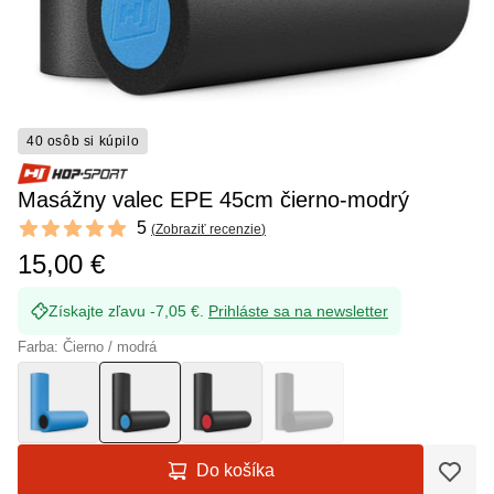
40 osôb si kúpilo
Masážny valec EPE 45cm čierno-modrý
Reviews
5
(
Zobraziť recenzie
)
5 out of 5 stars
15,00 €
Získajte zľavu -7,05 €.
Prihláste sa na newsletter
Farba: Čierno / modrá
Do košíka