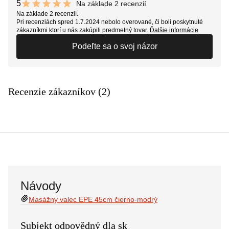
5
Na základe 2 recenzií
10 out of 10 stars
Na základe 2 recenzií.
Pri recenziách spred 1.7.2024 nebolo overované, či boli poskytnuté
zákazníkmi ktorí u nás zakúpili predmetný tovar.
Ďalšie informácie
Podeľte sa o svoj názor
Recenzie zákazníkov (2)
Návody
Masážny valec EPE 45cm čierno-modrý
Subjekt odpovědný dla sk