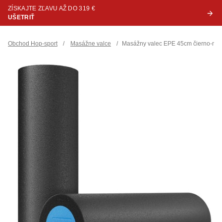
ZÍSKAJTE ZĽAVU AŽ DO 319 €
UŠETRIŤ
Obchod Hop-sport
/
Masážne valce
/
Masážny valec EPE 45cm čierno-mo