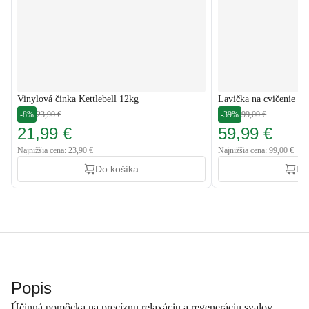
Vinylová činka Kettlebell 12kg
Lavička na cvičenie H
-8%
23,90 €
-39%
99,00 €
21,99 €
59,99 €
Najnižšia cena: 23,90 €
Najnižšia cena: 99,00 €
Do košíka
Do
Popis
Účinná pomôcka na precíznu relaxáciu a regeneráciu svalov,