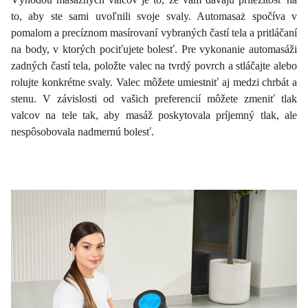
to, aby ste sami uvoľnili svoje svaly. Automasaż spočíva v
pomalom a precíznom masírovaní vybraných častí tela a pritláčaní
na body, v ktorých pociťujete bolesť. Pre vykonanie automasáži
zadných častí tela, položte valec na tvrdý povrch a stláčajte alebo
rolujte konkrétne svaly. Valec môžete umiestniť aj medzi chrbát a
stenu. V závislosti od vašich preferencií môžete zmeniť tlak
valcov na tele tak, aby masáž poskytovala príjemný tlak, ale
nespôsobovala nadmernú bolesť.