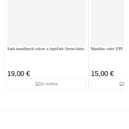
Sada masážnych valcov a loptičiek čierno-biela
Masážny valec EPE 45
19,00 €
15,00 €
Do košíka
Do