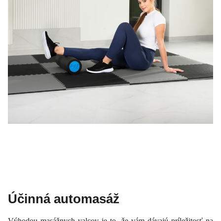
Účinná automasáž
Výhodou masážnych valcov je to, že vám dávajú príležitosť na