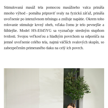
Stimulovaná masáž tela pomocou masážneho valca prináša
mnoho výhod - pomáha pripraviť svaly na fyzickú záťaž, prináša
uvoľnenie po intenzívnom tréningu a znižuje napätie. Okrem toho
rolovanie stimuluje krvný obeh, vďaka čomu je telo pevnejšie a
štíhlejšie. Model HS-E045YG sa vyznačuje stredným stupňom
tvrdosti. Svojou veľkosťou a hladkým povrchom sa odporúča na
jemné uvoľnenie celého tela, najmä väčších svalových skupín, so
zabezpečením primeraného tlaku na celý ich povrch.