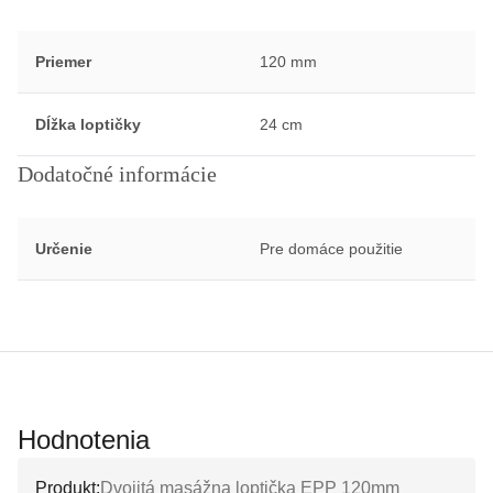
Priemer
120 mm
Dĺžka loptičky
24 cm
Dodatočné informácie
Určenie
Pre domáce použitie
Hodnotenia
Produkt:
Dvojitá masážna loptička EPP 120mm