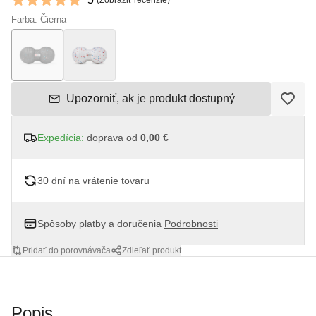
(
Zobraziť recenzie
)
5 out of 5 stars
Farba: Čierna
Upozorniť, ak je produkt dostupný
Expedícia:
doprava od
0,00 €
30 dní na vrátenie tovaru
Spôsoby platby a doručenia
Podrobnosti
Pridať do porovnávača
Zdieľať produkt
Popis