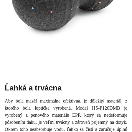
Ĺahká a trvácna
Aby bola masáž maximálne efektívna, je dôležitý materiál, z
ktorého bola loptička vyrobená. Model HS-P120DMB je
vyrobený z penového materiálu EPP, ktorý sa nedeformuje
pôsobením tlaku, je veľmi trvácny a zároveň príjemný na dotyk.
Okrem toho neabsorbuje vodu, ľahko sa čistí a zaručuje úplnú