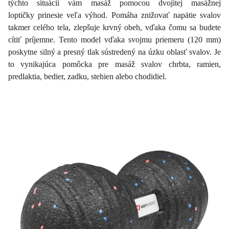
týchto situácií vám masáž pomocou dvojitej masážnej
loptičky prinesie veľa výhod. Pomáha znižovať napätie svalov
takmer celého tela, zlepšuje krvný obeh, vďaka čomu sa budete
cítiť príjemne. Tento model vďaka svojmu priemeru (120 mm)
poskytne silný a presný tlak sústredený na úzku oblasť svalov. Je
to vynikajúca pomôcka pre masáž svalov chrbta, ramien,
predlaktia, bedier, zadku, stehien alebo chodidiel.