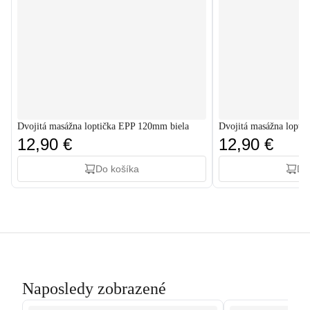
Dvojitá masážna loptička EPP 120mm biela
Dvojitá masážna lopti
12,90 €
12,90 €
Do košíka
Do
Naposledy zobrazené