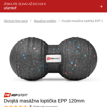
ZÍSKAJTE ZĽAVU AŽ DO 319 €
UŠETRIŤ
Obchod Hop-sport
/
Masážne loptičky
/
Dvojitá masážna loptička EPP 12
Dvojitá masážna loptička EPP 120mm
Reviews
5