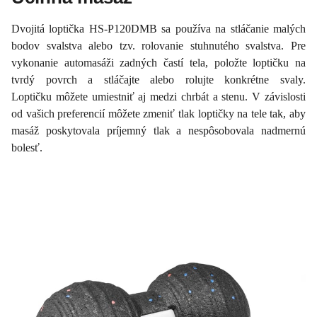
Dvojitá loptička HS-P120DMB sa používa na stláčanie malých
bodov svalstva alebo tzv. rolovanie stuhnutého svalstva. Pre
vykonanie automasáži zadných častí tela, položte loptičku na
tvrdý povrch a stláčajte alebo rolujte konkrétne svaly.
Loptičku môžete umiestniť aj medzi chrbát a stenu. V závislosti
od vašich preferencií môžete zmeniť tlak loptičky na tele tak, aby
masáž poskytovala príjemný tlak a nespôsobovala nadmernú
bolesť.