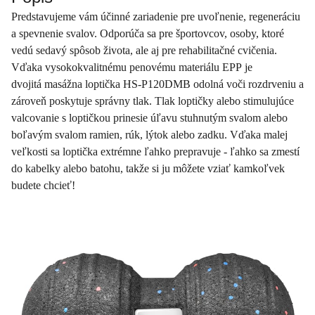
Predstavujeme vám účinné zariadenie pre uvoľnenie, regeneráciu
a spevnenie svalov. Odporúča sa pre športovcov, osoby, ktoré
vedú sedavý spôsob života, ale aj pre rehabilitačné cvičenia.
Vďaka vysokokvalitnému penovému materiálu EPP je
dvojitá masážna loptička HS-P120DMB odolná voči rozdrveniu a
zároveň poskytuje správny tlak. Tlak loptičky alebo stimulujúce
valcovanie s loptičkou prinesie úľavu stuhnutým svalom alebo
boľavým svalom ramien, rúk, lýtok alebo zadku. Vďaka malej
veľkosti sa loptička extrémne ľahko prepravuje - ľahko sa zmestí
do kabelky alebo batohu, takže si ju môžete vziať kamkoľvek
budete chcieť!