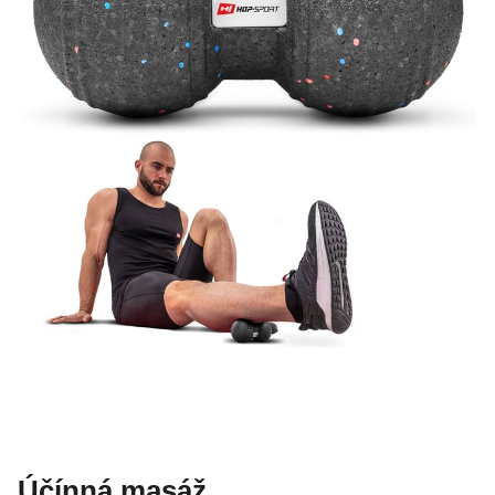
Účínná masáž