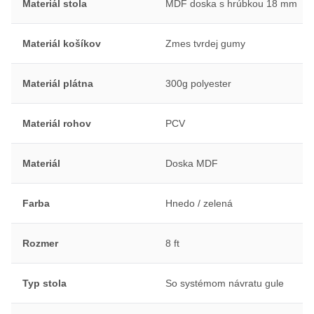
Materiál stola
MDF doska s hrúbkou 18 mm
Materiál košíkov
Zmes tvrdej gumy
Materiál plátna
300g polyester
Materiál rohov
PCV
Materiál
Doska MDF
Farba
Hnedo / zelená
Rozmer
8 ft
Typ stola
So systémom návratu gule