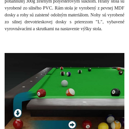
potiahnutej 300g zeleným polyesterovým súknom. Hrany stola sú
vyrobené zo silného PVC. Rám stola je vyrobený z pevnej MDF
dosky a rohy sú zaistené odolným materiálom. Nohy sú vyrobené
zo silnej drevotrieskovej dosky s prierezom "L", vybavené
vyrovnávacími a skrutkami na nastavenie výšky stola.