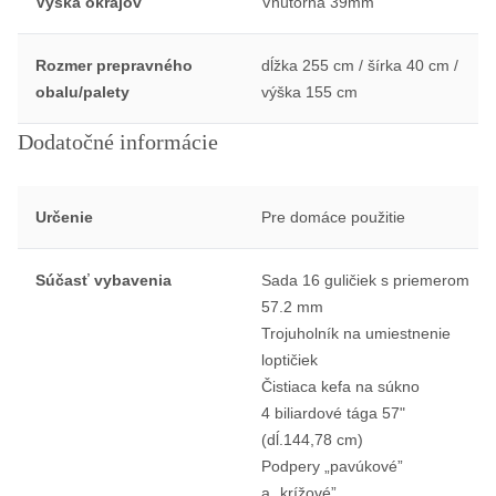
Výška okrajov
Vnútorná 39mm
Rozmer prepravného
dĺžka 255 cm / šírka 40 cm /
obalu/palety
výška 155 cm
Dodatočné informácie
Určenie
Pre domáce použitie
Súčasť vybavenia
Sada 16 guličiek s priemerom
57.2 mm
Trojuholník na umiestnenie
loptičiek
Čistiaca kefa na súkno
4 biliardové tága 57"
(dĺ.144,78 cm)
Podpery „pavúkové”
a „krížové”