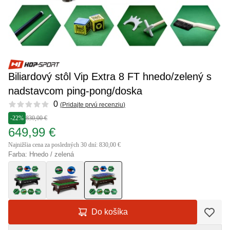
Biliardový stôl Vip Extra 8 FT hnedo/zelený s
nadstavcom ping-pong/doska
Reviews
0
(
Pridajte prvú recenziu
)
-22%
830,00 €
649,99 €
Najnižšia cena za posledných 30 dní: 830,00 €
Farba: Hnedo / zelená
Do košíka