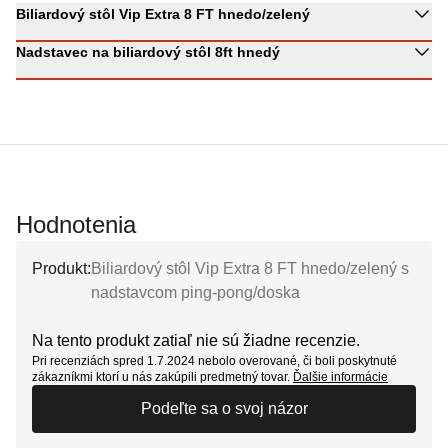
Biliardový stôl Vip Extra 8 FT hnedo/zelený
Nadstavec na biliardový stôl 8ft hnedý
Hodnotenia
Produkt:
Biliardový stôl Vip Extra 8 FT hnedo/zelený s
nadstavcom ping-pong/doska
Na tento produkt zatiaľ nie sú žiadne recenzie.
Pri recenziách spred 1.7.2024 nebolo overované, či boli poskytnuté
zákazníkmi ktorí u nás zakúpili predmetný tovar.
Ďalšie informácie
Podeľte sa o svoj názor