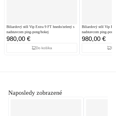
Biliardový stôl Vip Extra 9 FT hnedo/zelený s
Biliardový stôl Vip Ex
nadstavcom ping-pong/hokej
nadstavcom ping-pong/
980,00 €
980,00 €
Do košíka
Do
Naposledy zobrazené