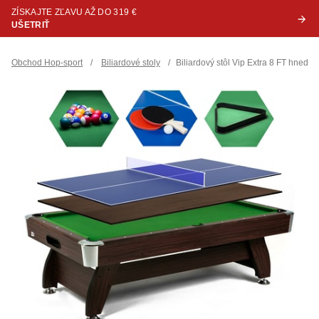
ZÍSKAJTE ZĽAVU AŽ DO 319 €
UŠETRIŤ
Obchod Hop-sport
/
Biliardové stoly
/
Biliardový stôl Vip Extra 8 FT hned