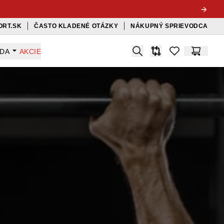
ORT.SK
ČASTO KLADENÉ OTÁZKY
NÁKUPNÝ SPRIEVODCA
Search
ADA
AKCIE
Porovnávač
items in favorit
Košík