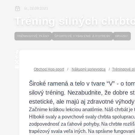
śr., 22.09.2021
Tréning silných chrbt
TRÉNINGOVÉ PLÁNY
ŠPORTOVÉ VYBAVENIE A POTREBY
HRAZDY
Obchod Hop-sport
/
Nákupný sprievodca
/
Tréningové p
Široké ramená a telo v tvare “V” - o tom
silový tréning. Nezabudnite, že dobre st
estetické, ale majú aj zdravotné výhody
Začnime krátkou lekciou anatómie. Náš chrbát je
Hlboké svaly a povrchové svaly chrbta spoluprac
zodpovednosť za ťahové pohyby. Na chrbte rozlišu
trapézový svala veľa iných. Na správne fungovan