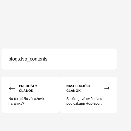
blogs.No_contents
PREDOŠLÝ
NASLEDUJÚCI
ČLÁNOK
ČLÁNOK
Na čo slúžia záťažové
Strečingové cvičenia s
náramky?
podložkami Hop-sport