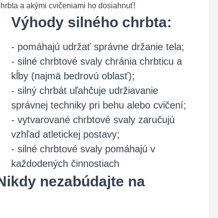
chrbta a akými cvičeniami ho dosiahnuť!
Výhody silného chrbta:
- pomáhajú udržať správne držanie tela;
- silné chrbtové svaly chránia chrbticu a
kĺby (najmä bedrovú oblasť);
- silný chrbát uľahčuje udržiavanie
správnej techniky pri behu alebo cvičení;
- vytvarované chrbtové svaly zaručujú
vzhľad atletickej postavy;
- silné chrbtové svaly pomáhajú v
každodených činnostiach
 Nikdy nezabúdajte na