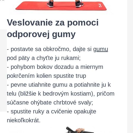
Veslovanie za pomoci
odporovej gumy
- postavte sa obkročmo, dajte si
gumu
pod päty a chyťte ju rukami;
- pohybom bokov dozadu a miernym
pokrčením kolien spustite trup
- pevne utiahnite gumu a potiahnite ju k
telu (bližšie k bedrovým kostiam), pričom
súčasne ohýbate chrbtové svaly;
- spustite ruky a cvičenie opakujte
niekoľkokrát.