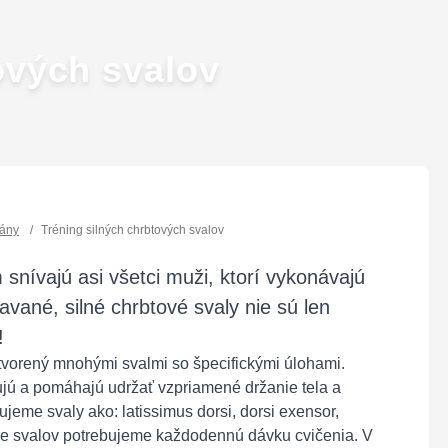
ových svalov
lány
/
Tréning silných chrbtových svalov
 snívajú asi všetci muži, ktorí vykonávajú
avané, silné chrbtové svaly nie sú len
!
 tvorený mnohými svalmi so špecifickými úlohami.
ujú a pomáhajú udržať vzpriamené držanie tela a
jeme svaly ako: latissimus dorsi, dorsi exensor,
ie svalov potrebujeme každodennú dávku cvičenia. V