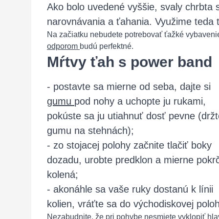
Ako bolo uvedené vyššie, svaly chrbta 
narovnávania a ťahania. Využime teda ti
Na začiatku nebudete potrebovať ťažké vybavenie
odporom
budú perfektné.
Mŕtvy ťah s power band
- postavte sa mierne od seba, dajte si
gumu
pod nohy a uchopte ju rukami,
pokúste sa ju utiahnuť dosť pevne (držt
gumu na stehnách);
- zo stojacej polohy začnite tlačiť boky
dozadu, urobte predklon a mierne pokr
kolená;
- akonáhle sa vaše ruky dostanú k línii
kolien, vráťte sa do východiskovej poloh
Nezabudnite, že pri pohybe nesmiete vyklopiť hl