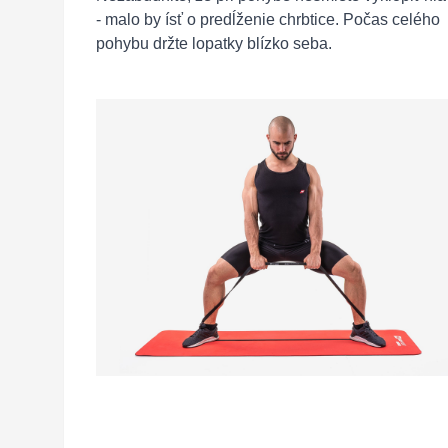
- malo by ísť o predĺženie chrbtice. Počas celého
pohybu držte lopatky blízko seba.