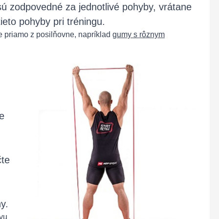
sú zodpovedné za jednotlivé pohyby, vrátane
eto pohyby pri tréningu.
 priamo z posilňovne, napríklad
gumy s rôznym
e
čte
y.
avu