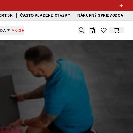
ORT.SK
ČASTO KLADENÉ OTÁZKY
NÁKUPNÝ SPRIEVODCA
Search
ADA
AKCIE
Porovnávač
items in favorit
Košík