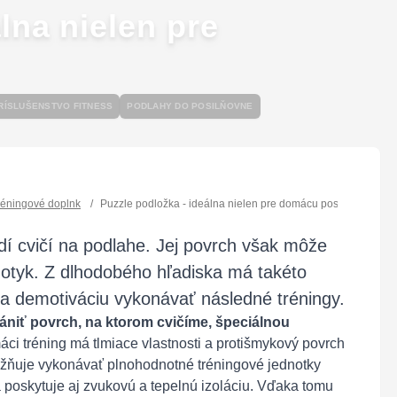
lna nielen pre
RÍSLUŠENSTVO FITNESS
PODLAHY DO POSILŇOVNE
réningové doplnk
/
Puzzle podložka - ideálna nielen pre domácu posilňovňu!
udí cvičí na podlahe. Jej povrch však môže
dotyk. Z dlhodobého hľadiska má takéto
 a demotiváciu vykonávať následné tréningy.
rániť povrch, na ktorom cvičíme, špeciálnou
ci tréning má tlmiace vlastnosti a protišmykový povrch
ňuje vykonávať plnohodnotné tréningové jednotky
a poskytuje aj zvukovú a tepelnú izoláciu. Vďaka tomu