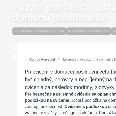
Puzzle podložka - ideá
domácu posilňovňu!
NEVYHNUTNÉ TRÉNINGOVÉ DOPLNK
RELAXAČNÁ A ZÁBAVNÁ ZÓNA
P
Obchod Hop-sport
/
Nákupný sprievodca
/
Nevyhnutné t
Pri cvičení v domácej posilňovni veľa ľ
byť chladný, nerovný a nepríjemný na 
cvičenie za následok modriny, zlozvyky
Pre bezpečné a príjemné cvičenie sa oplatí ch
podložkou na cvičenie
. Dobrá podložka na domá
zaisťuje bezpečnosť.
Cvičenie s podložkou
umož
vrátane rozcvičky, strečingu a kotúľania. Podložk