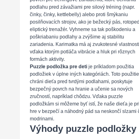
podlahu pred závažiami pre silový tréning (napr.
činky, činky, kettlebelly) alebo proti šmýkaniu
posilňovacích strojov, ako je bežecký pás, rotoped
eliptický trenažér. Vyhneme sa tak poškodeniu a
poškriabaniu podlahy a zvýšime aj stabilitu
zariadenia. Karimatka má aj zvukotesné vlastnosti
vďaka ktorým potláča vibrácie a hluk pri rôznych
formách aktivity.
Puzzle podložka pre deti
je príkladom použitia
podložiek v úplne iných kategóriách. Toto použitie
chráni dieťa pred tvrdými podlahami, poskytuje
bezpečný povrch na hranie a učenie sa nových
zručností, napríklad chôdzu. Vďaka puzzle
podložkám si môžeme byť istí, že naše dieťa je pr
hre v bezpečí a náhodný pád sa neskončí slzami 
modrinami.
Výhody puzzle podložky