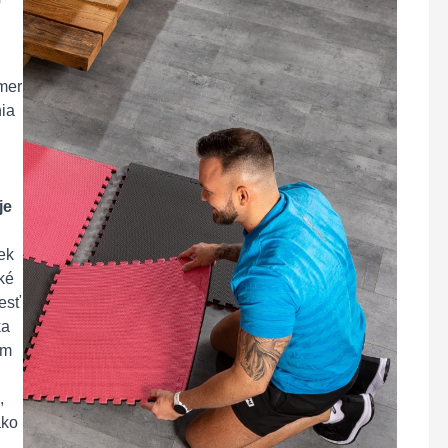
o
kmer
ia
je
ek
ké
esť
ka
om
,
ako