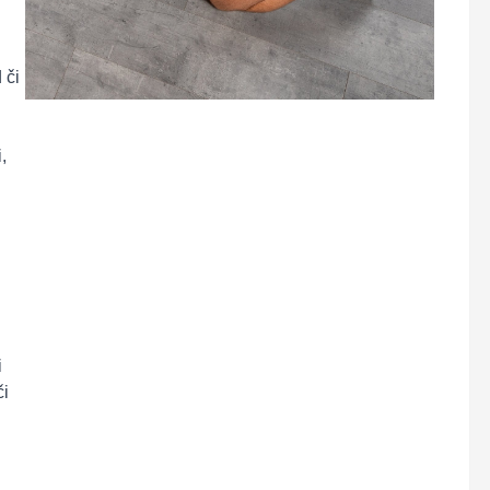
 či
,
i
či