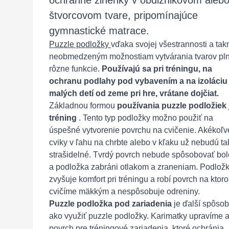
ochranné žinenky v obdĺžnikovom aleb
štvorcovom tvare, pripomínajúce
gymnastické matrace.
Puzzle podložky
vďaka svojej všestrannosti a ta
neobmedzeným možnostiam vytvárania tvarov pln
rôzne funkcie.
Používajú sa pri tréningu, na
ochranu podlahy pod vybavením a na izoláciu
malých detí od zeme pri hre, vrátane dojčiat.
Základnou formou
používania puzzle podložiek 
tréning
. Tento typ podložky možno použiť na
úspešné vytvorenie povrchu na cvičenie. Akékoľv
cviky v ľahu na chrbte alebo v kľaku už nebudú ta
strašidelné. Tvrdý povrch nebude spôsobovať bol
a podložka zabráni otlakom a zraneniam. Podlož
zvyšuje komfort pri tréningu a robí povrch na ktor
cvičíme mäkkým a nespôsobuje odreniny.
Puzzle podložka pod zariadenia
je ďalší spôsob
ako využiť puzzle podložky. Karimatky upravíme 
povrch pre tréningové zariadenia, ktoré ochránia