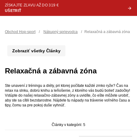
ZÍSKAJTE ZĽAVU AŽ DO 319 €
UŠETRIŤ
Obchod Hop-sport
/
Nákupný sprievodca
/
Relaxačná a zábavná zóna
Zobraziť všetky Články
Relaxačná a zábavná zóna
Ste unavení z tréningu a diéty, pri ktorej počítate každé zrnko ryže? Čas na
relax na slnku, dobrú knihu a leňošenie, z ktorého vás budú bolieť zadočky!
Vstúpte do našej relaxačno-zábavnej zóny a uvidíte, čo ešte môžete urobiť,
aby ste sa cítili bezstarostne. Nájdete tu nápady na trávenie voľného času a
tipy, čomu sa pre pokoj duše vyhnúť.
Články v kategórii: 5