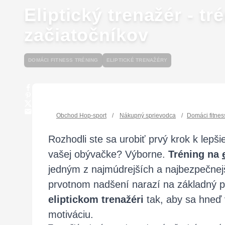
Eliptický trenažér - t
začiatočníkov
DOMÁCI FITNESS TRÉNING
ELIPTICKÉ TRENAŽÉRY
Obchod Hop-sport
/
Nákupný sprievodca
/
Domáci fitnes
Rozhodli ste sa urobiť prvý krok k lep
vašej obývačke? Výborne.
Tréning na
jedným z najmúdrejších a najbezpečnej
prvotnom nadšení narazí na základný p
eliptickom trenažéri
tak, aby sa hneď v
motiváciu.