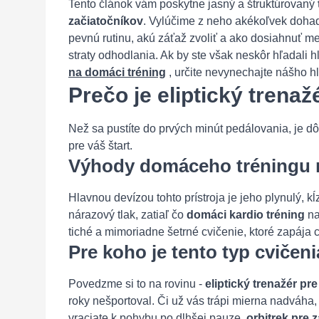
Tento článok vám poskytne jasný a štruktúrovaný
začiatočníkov
. Vylúčime z neho akékoľvek dohad
pevnú rutinu, akú záťaž zvoliť a ako dosiahnuť m
straty odhodlania. Ak by ste však neskôr hľadali hl
na domáci tréning
, určite nevynechajte nášho h
Prečo je eliptický trena
Než sa pustíte do prvých minút pedálovania, je dôl
pre váš štart.
Výhody domáceho tréningu n
Hlavnou devízou tohto prístroja je jeho plynulý, 
nárazový tlak, zatiaľ čo
domáci kardio tréning
na
tiché a mimoriadne šetrné cvičenie, ktoré zapája 
Pre koho je tento typ cvičeni
Povedzme si to na rovinu -
eliptický trenažér pr
roky nešportoval. Či už vás trápi mierna nadváha
vraciate k pohybu po dlhšej pauze,
orbitrek pre 