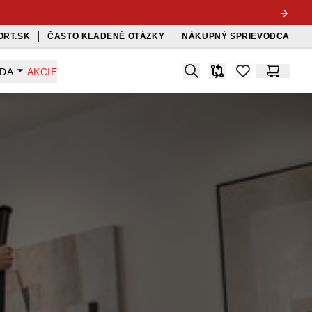
ORT.SK
ČASTO KLADENÉ OTÁZKY
NÁKUPNÝ SPRIEVODCA
Search
ADA
AKCIE
Porovnávač
items in favorit
Košík