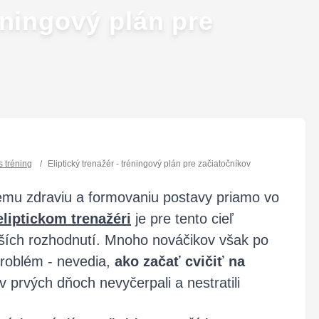
réningový plán pre
s tréning
/
Eliptický trenažér - tréningový plán pre začiatočníkov
šiemu zdraviu a formovaniu postavy priamo vo
eliptickom trenažéri
je pre tento cieľ
ších rozhodnutí. Mnoho nováčikov však po
roblém - nevedia,
ako začať cvičiť na
 prvých dňoch nevyčerpali a nestratili