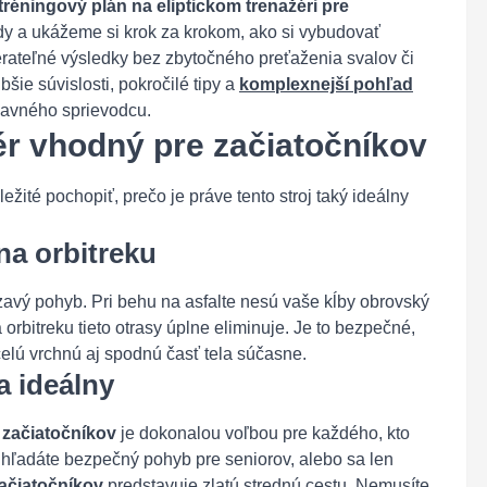
tréningový plán na eliptickom trenažéri pre
y a ukážeme si krok za krokom, ako si vybudovať
erateľné výsledky bez zbytočného preťaženia svalov či
bšie súvislosti, pokročilé tipy a
komplexnejší pohľad
lavného sprievodcu.
žér vhodný pre začiatočníkov
ežité pochopiť, prečo je práve tento stroj taký ideálny
a orbitreku
kĺzavý pohyb. Pri behu na asfalte nesú vaše kĺby obrovský
 orbitreku tieto otrasy úplne eliminuje. Je to bezpečné,
celú vrchnú aj spodnú časť tela súčasne.
a ideálny
e začiatočníkov
je dokonalou voľbou pre každého, kto
, hľadáte bezpečný pohyb pre seniorov, alebo sa len
začiatočníkov
predstavuje zlatú strednú cestu. Nemusíte