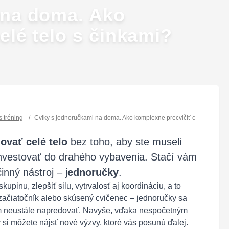
 na doma. Ako
elé telo s činkami?
s tréning
/
Cviky s jednoručkami na doma. Ako komplexne precvičiť celé telo s č
novať celé telo
bez toho, aby ste museli
investovať do drahého vybavenia. Stačí vám
nný nástroj – j
ednoručky
.
pinu, zlepšiť silu, vytrvalosť aj koordináciu, a to
 začiatočník alebo skúsený cvičenec – jednoručky sa
m neustále napredovať. Navyše, vďaka nespočetným
 si môžete nájsť nové výzvy, ktoré vás posunú ďalej.