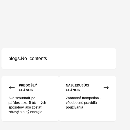
blogs.No_contents
inkami?
PREDOŠLÝ
NASLEDUJÚCI
ČLÁNOK
ČLÁNOK
Ako schudnúť po
Záhradná trampolína -
päťdesiatke: 5 účinných
všeobecné pravidlá
spôsobov, ako zostať
používania
zdravý a plný energie