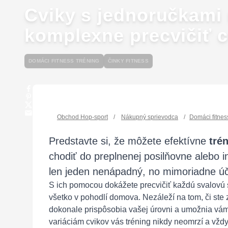
Cviky s jednoručkami
komplexne precvičiť c
DOMÁCI FITNESS TRÉNING
ČINKY FITNESS
Obchod Hop-sport
/
Nákupný sprievodca
/
Domáci fitnes
Predstavte si, že môžete efektívne
tré
chodiť do preplnenej posilňovne alebo 
len jeden nenápadný, no mimoriadne úči
S ich pomocou dokážete precvičiť každú svalovú sku
všetko v pohodlí domova. Nezáleží na tom, či ste
dokonale prispôsobia vašej úrovni a umožnia vá
variáciám cvikov vás tréning nikdy neomrzí a vždy