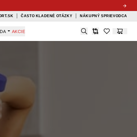
ORT.SK
ČASTO KLADENÉ OTÁZKY
NÁKUPNÝ SPRIEVODCA
Search
ADA
AKCIE
Porovnávač
items in favorit
Košík