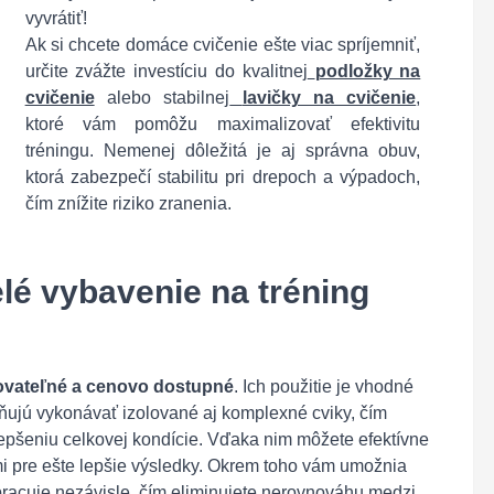
vyvrátiť!
Ak si chcete domáce cvičenie ešte viac spríjemniť,
určite zvážte investíciu do kvalitnej
podložky na
cvičenie
alebo stabilnej
lavičky na cvičenie
,
ktoré vám pomôžu maximalizovať efektivitu
tréningu. Nemenej dôležitá je aj správna obuv,
ktorá zabezpečí stabilitu pri drepoch a výpadoch,
čím znížite riziko zranenia.
lé vybavenie na tréning
ovateľné a cenovo dostupné
. Ich použitie je vhodné
ňujú vykonávať izolované aj komplexné cviky, čím
lepšeniu celkovej kondície. Vďaka nim môžete efektívne
mi pre ešte lepšie výsledky. Okrem toho vám umožnia
pracuje nezávisle, čím eliminujete nerovnováhu medzi