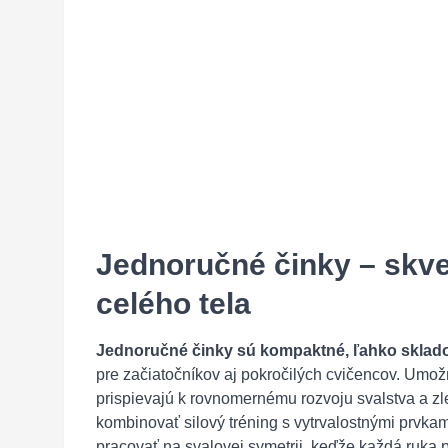
Jednoručné činky – skve
celého tela
Jednoručné činky sú kompaktné, ľahko sklad
pre začiatočníkov aj pokročilých cvičencov. Umož
prispievajú k rovnomernému rozvoju svalstva a z
kombinovať silový tréning s vytrvalostnými prvka
pracovať na svalovej symetrii, keďže každá ruka 