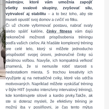
nástrojov, ktoré vám umožnia zapojiť
všetky svalové skupiny, zvyšovať silu,
vytrvalosť aj stabilitu
– a to bez toho, aby ste
museli opustiť svoj domov a cvičiť vo fitku.
Či už chcete vyformovať postavu, nabrať svaly
alebo spáliť kalórie,
činky fitness
vám dajú
nekonečné možnosti prispôsobenia tréningu
podľa vašich cieľov. Ak hľadáte komplexný tréning
pre celé telo, ktorý si môžete jednoducho
prispôsobiť svojej úrovni, jednoručné činky sú
ideálnou voľbou. Navyše, ich kompaktná veľkosť
znamená, že si nemusíte robiť starosti s
nedostatkom miesta. S trochou kreativity ich
využijete aj na netradičné cviky, ktoré vás udržia
motivovaných. Napríklad môžete vyskúšať tréning
v štýle HIIT (vysoko intenzívny intervalový tréning),
kde kombinujete silové a kardio prvky.Takže, ak
ste si doteraz mysleli, že efektívny tréning je
možný iba v posilňovni, je čas tento mýtus