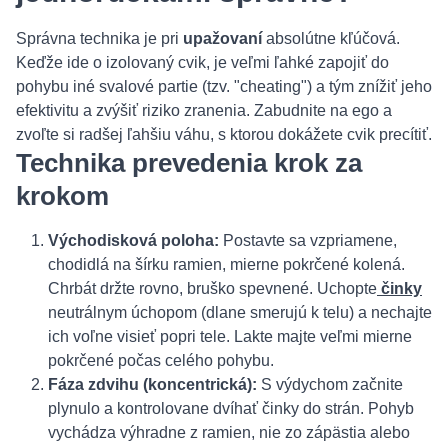
Správna technika je pri
upažovaní
absolútne kľúčová.
Keďže ide o izolovaný cvik, je veľmi ľahké zapojiť do
pohybu iné svalové partie (tzv. "cheating") a tým znížiť jeho
efektivitu a zvýšiť riziko zranenia. Zabudnite na ego a
zvoľte si radšej ľahšiu váhu, s ktorou dokážete cvik precítiť.
Technika prevedenia krok za
krokom
Východisková poloha:
Postavte sa vzpriamene,
chodidlá na šírku ramien, mierne pokrčené kolená.
Chrbát držte rovno, bruško spevnené. Uchopte
činky
neutrálnym úchopom (dlane smerujú k telu) a nechajte
ich voľne visieť popri tele. Lakte majte veľmi mierne
pokrčené počas celého pohybu.
Fáza zdvihu (koncentrická):
S výdychom začnite
plynulo a kontrolovane dvíhať činky do strán. Pohyb
vychádza výhradne z ramien, nie zo zápästia alebo