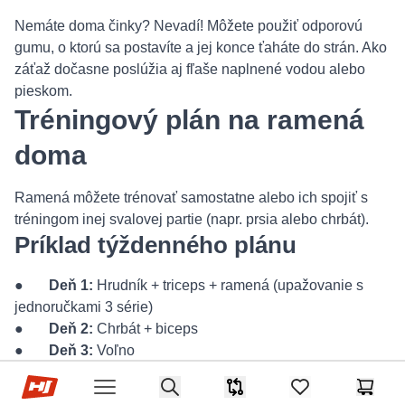
Nemáte doma činky? Nevadí! Môžete použiť odporovú
gumu, o ktorú sa postavíte a jej konce ťaháte do strán. Ako
záťaž dočasne poslúžia aj fľaše naplnené vodou alebo
pieskom.
Tréningový plán na ramená
doma
Ramená môžete trénovať samostatne alebo ich spojiť s
tréningom inej svalovej partie (napr. prsia alebo chrbát).
Príklad týždenného plánu
●
Deň 1:
Hrudník + triceps + ramená (upažovanie s
jednoručkami 3 série)
●
Deň 2:
Chrbát + biceps
●
Deň 3:
Voľno
●
Deň 4:
Nohy + ramená (upažovanie v predklone 3
Hop-Sport.sk
Search
série)
Porovnávač
items in favorites,
Košík
Open menu