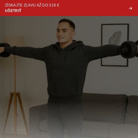
ZÍSKAJTE ZĽAVU AŽ DO 319 €
UŠETRIŤ