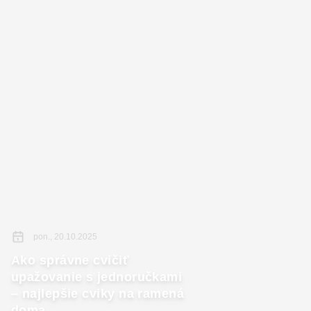
pon., 20.10.2025
Ako správne cvičiť
upažovanie s jednoručkami
– najlepšie cviky na ramená
doma