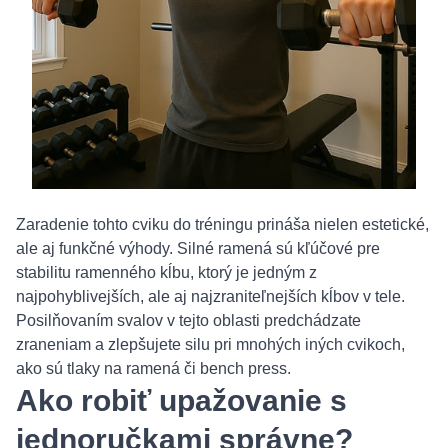
Zaradenie tohto cviku do tréningu prináša nielen estetické,
ale aj funkčné výhody. Silné ramená sú kľúčové pre
stabilitu ramenného kĺbu, ktorý je jedným z
najpohyblivejších, ale aj najzraniteľnejších kĺbov v tele.
Posilňovaním svalov v tejto oblasti predchádzate
zraneniam a zlepšujete silu pri mnohých iných cvikoch,
ako sú tlaky na ramená či bench press.
Ako robiť upažovanie s
jednoručkami správne?