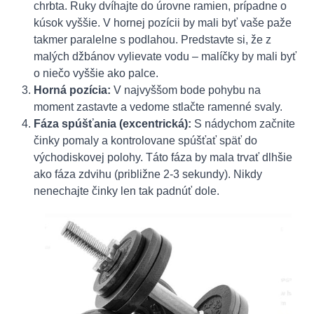
chrbta. Ruky dvíhajte do úrovne ramien, prípadne o
kúsok vyššie. V hornej pozícii by mali byť vaše paže
takmer paralelne s podlahou. Predstavte si, že z
malých džbánov vylievate vodu – malíčky by mali byť
o niečo vyššie ako palce.
Horná pozícia:
V najvyššom bode pohybu na
moment zastavte a vedome stlačte ramenné svaly.
Fáza spúšťania (excentrická):
S nádychom začnite
činky pomaly a kontrolovane spúšťať späť do
východiskovej polohy. Táto fáza by mala trvať dlhšie
ako fáza zdvihu (približne 2-3 sekundy). Nikdy
nenechajte činky len tak padnúť dole.