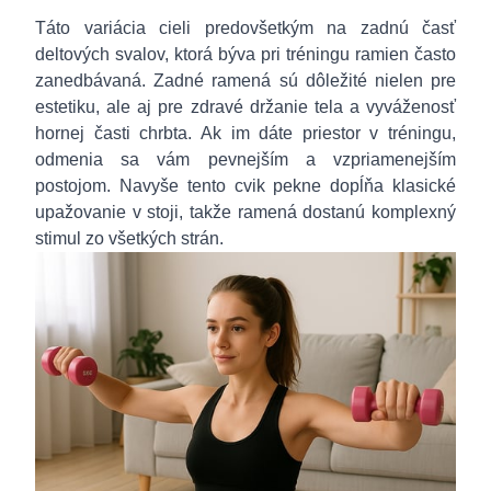
Táto variácia cieli predovšetkým na zadnú časť
deltových svalov, ktorá býva pri tréningu ramien často
zanedbávaná. Zadné ramená sú dôležité nielen pre
estetiku, ale aj pre zdravé držanie tela a vyváženosť
hornej časti chrbta. Ak im dáte priestor v tréningu,
odmenia sa vám pevnejším a vzpriamenejším
postojom. Navyše tento cvik pekne dopĺňa klasické
upažovanie v stoji, takže ramená dostanú komplexný
stimul zo všetkých strán.