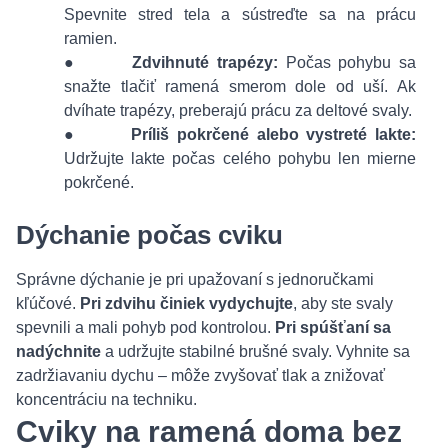
Spevnite stred tela a sústreďte sa na prácu
ramien.
●
Zdvihnuté trapézy:
Počas pohybu sa
snažte tlačiť ramená smerom dole od uší. Ak
dvíhate trapézy, preberajú prácu za deltové svaly.
●
Príliš pokrčené alebo vystreté lakte:
Udržujte lakte počas celého pohybu len mierne
pokrčené.
Dýchanie počas cviku
Správne dýchanie je pri upažovaní s jednoručkami
kľúčové.
Pri zdvihu činiek vydychujte
, aby ste svaly
spevnili a mali pohyb pod kontrolou.
Pri spúšťaní sa
nadýchnite
a udržujte stabilné brušné svaly. Vyhnite sa
zadržiavaniu dychu – môže zvyšovať tlak a znižovať
koncentráciu na techniku.
Cviky na ramená doma bez