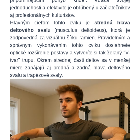
pripomínajúcim pohyb krídel. Vďaka svojej
jednoduchosti a efektivite je obľúbený u začiatočníkov
aj profesionálnych kulturistov.
Hlavným cieľom tohto cviku je
stredná hlava
deltového svalu
(musculus deltoideus), ktorá je
zodpovedná za vizuálnu šírku ramien. Pravidelným a
správnym vykonávaním tohto cviku dosiahnete
optické rozšírenie postavy a vytvoríte si tak želaný "V-
tvar" trupu. Okrem strednej časti deltov sa v menšej
miere zapájajú aj predná a zadná hlava deltového
svalu a trapézové svaly.