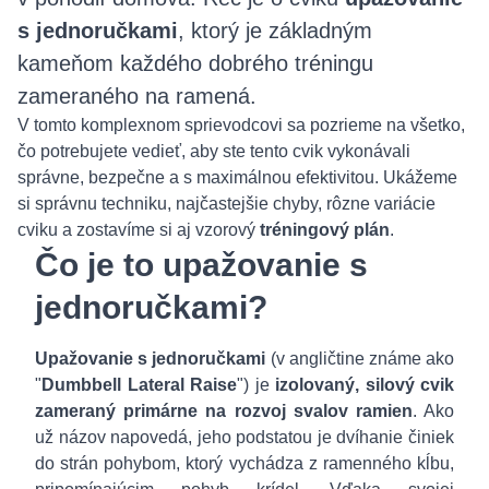
s jednoručkami
, ktorý je základným
kameňom každého dobrého tréningu
zameraného na ramená.
V tomto komplexnom sprievodcovi sa pozrieme na všetko,
čo potrebujete vedieť, aby ste tento cvik vykonávali
správne, bezpečne a s maximálnou efektivitou. Ukážeme
si správnu techniku, najčastejšie chyby, rôzne variácie
cviku a zostavíme si aj vzorový
tréningový plán
.
Čo je to upažovanie s
jednoručkami?
Upažovanie s jednoručkami
(v angličtine známe ako
"
Dumbbell Lateral Raise
") je
izolovaný, silový cvik
zameraný primárne na rozvoj svalov ramien
. Ako
už názov napovedá, jeho podstatou je dvíhanie činiek
do strán pohybom, ktorý vychádza z ramenného kĺbu,