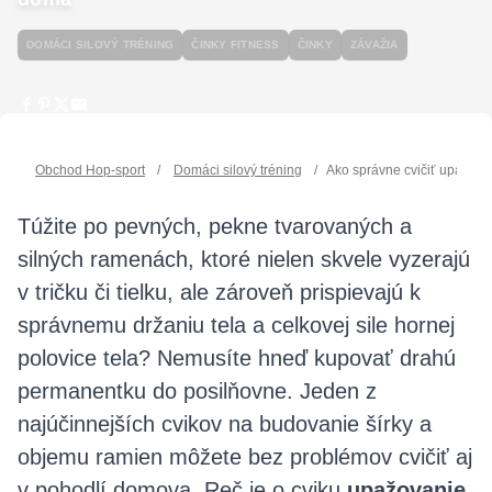
DOMÁCI SILOVÝ TRÉNING
ČINKY FITNESS
ČINKY
ZÁVAŽIA
Obchod Hop-sport
/
Domáci silový tréning
/
Ako správne cvičiť upažova
Túžite po pevných, pekne tvarovaných a
silných ramenách, ktoré nielen skvele vyzerajú
v tričku či tielku, ale zároveň prispievajú k
správnemu držaniu tela a celkovej sile hornej
polovice tela? Nemusíte hneď kupovať drahú
permanentku do posilňovne. Jeden z
najúčinnejších cvikov na budovanie šírky a
objemu ramien môžete bez problémov cvičiť aj
v pohodlí domova. Reč je o cviku
upažovanie