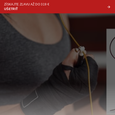
ZÍSKAJTE ZĽAVU AŽ DO 319 €
UŠETRIŤ