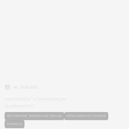
wt., 15.03.2022
Ako cvičiť s boxerským
švihladom?
NEVYHNUTNÉ TRÉNINGOVÉ DOPLNK
PRÍSLUŠENSTVO FITNESS
ŠVIHADLÁ