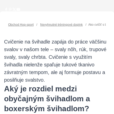
Obchod Hop-sport
/
Nevyhnutné tréningové doplnk
/
Ako cvičiť s boxe
Cvičenie na švihadle zapája do práce väčšinu
svalov v našom tele – svaly nôh, rúk, trupové
svaly, svaly chrbta. Cvičenie s využitím
švihadla nielenže spaľuje tukové tkanivo
závratným tempom, ale aj formuje postavu a
posilňuje svalstvo.
Aký je rozdiel medzi
obyčajným švihadlom a
boxerským švihadlom?