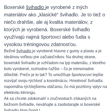
Boxerské
švihadlo
je vyrobené z iných
materiálov ako „klasické“ švihadlo. Je to tiež o
niečo drahšie, ale aj kvalita materiálov, z
ktorých je vyrobená. Boxerské švihadlo
využívajú najmä športovci alebo ľudia s
vysokou tréningovou zdatnosťou.
Bežné
švihadlo
je vyrobené hlavne z gumy a plastu a je
ideálnou voľbou pre začiatočníkov. Na druhej strane,
boxerské švihadlo je vzhľadom na typ materiálu, z ktorého
bolo vyrobené, rozhodne ťažšie – čo je mimoriadne
dôležité. Prečo je to tak? To umožňuje športovcovi lepšie
rozvíjať svoju rýchlosť a koordináciu. Hmotnosť švihadla
napomáha rýchlejšiemu otáčaniu, čo má pozitívny vplyv na
efektivitu tréningu.
Ak sa chcete zdokonaliť v zručnostiach získaných na
bežnom švihadle, neváhajte a zaobstarajte si boxerské
švihadlo
Hop-Sport
!