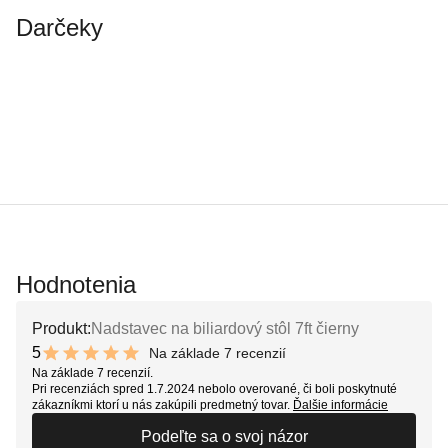
Darčeky
Hodnotenia
Produkt:
Nadstavec na biliardový stôl 7ft čierny
5
Na základe 7 recenzií
10 out of 10 stars
Na základe 7 recenzií.
Pri recenziách spred 1.7.2024 nebolo overované, či boli poskytnuté
zákazníkmi ktorí u nás zakúpili predmetný tovar.
Ďalšie informácie
Podeľte sa o svoj názor