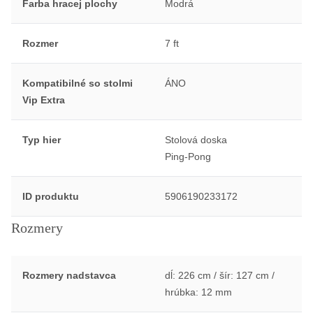
Farba hracej plochy
Modrá
Rozmer
7 ft
Kompatibilné so stolmi
ÁNO
Vip Extra
Typ hier
Stolová doska
Ping-Pong
ID produktu
5906190233172
Rozmery
Rozmery nadstavca
dĺ: 226 cm / šír: 127 cm /
hrúbka: 12 mm