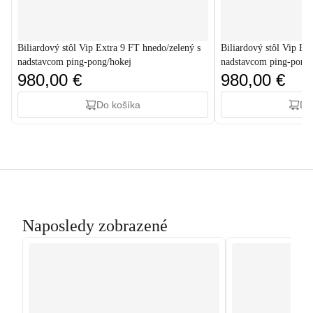
Biliardový stôl Vip Extra 9 FT hnedo/zelený s
Biliardový stôl Vip Ex
nadstavcom ping-pong/hokej
nadstavcom ping-pong/
980,00 €
980,00 €
Do košíka
Do
Naposledy zobrazené