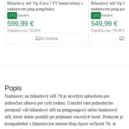
Biliardový stôl Vip Extra 7 FT hnedo/zelený s
Biliardový stôl Vip Ex
nadstavcom ping-pong/hokej
nadstavcom ping-pong
-17%
720,00 €
-21%
700,00 €
599,99 €
549,99 €
Najnižšia cena: 720,00 €
Najnižšia cena: 700,00 €
Do košíka
Do
Popis
Nadstavec na biliardový stôl 7ft je skvelým spôsobom pre
jedinečnú zábavu pre celú rodinu. Umožní vám jednoducho
premeniť váš biliardový stôl na pingpongový alebo banketový
stôl, ktorý dobre poslúži pri prijímaní viacerých hostí. Prekrytie je
kompatibilné s biliardovým stolom Hop-Sport veľkosti 7ft. Je