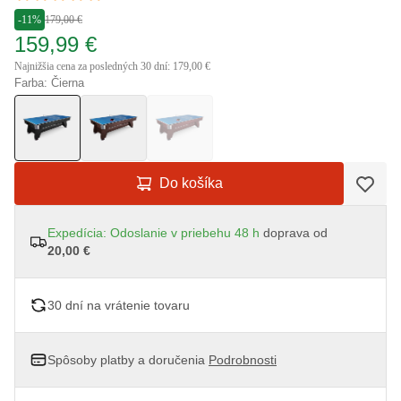
-11%
179,00 €
159,99 €
Najnižšia cena za posledných 30 dní: 179,00 €
Farba: Čierna
Do košíka
Expedícia: Odoslanie v priebehu 48 h
doprava od
20,00 €
30 dní na vrátenie tovaru
Spôsoby platby a doručenia
Podrobnosti