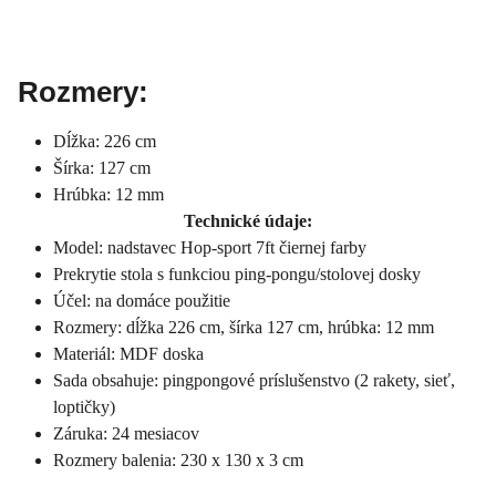
Rozmery:
Dĺžka: 226 cm
Šírka: 127 cm
Hrúbka: 12 mm
Technické údaje:
Model: nadstavec Hop-sport 7ft čiernej farby
Prekrytie stola s funkciou ping-pongu/stolovej dosky
Účel: na domáce použitie
Rozmery: dĺžka 226 cm, šírka 127 cm, hrúbka: 12 mm
Materiál: MDF doska
Sada obsahuje: pingpongové príslušenstvo (2 rakety, sieť,
loptičky)
Záruka: 24 mesiacov
Rozmery balenia: 230 x 130 x 3 cm