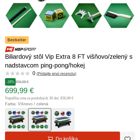
Bestseller
Biliardový stôl Vip Extra 8 FT višňovo/zelený s
nadstavcom ping-pong/hokej
Reviews
0
(
Pridajte prvú recenziu
)
-18%
850,00 €
699,99 €
Najnižšia cena za posledných 30 dní: 850,00 €
Farba: Višnovo / zelená
Do košíka