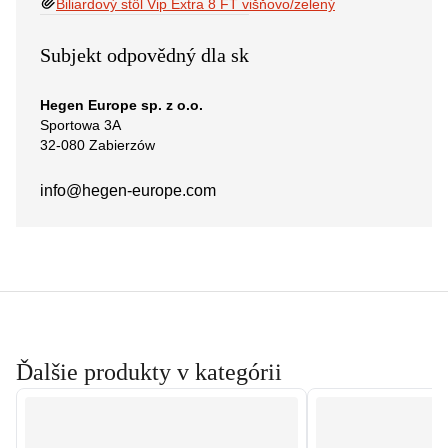
Biliardový stôl Vip Extra 8 FT višňovo/zelený
Subjekt odpovědný dla sk
Hegen Europe sp. z o.o.
Sportowa 3A
32-080 Zabierzów
info@hegen-europe.com
Ďalšie produkty v kategórii