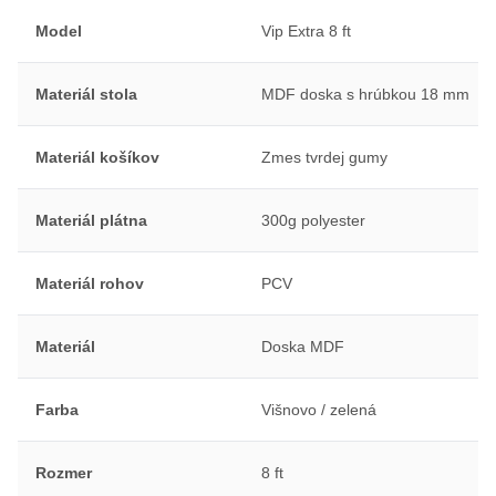
Model
Vip Extra 8 ft
Materiál stola
MDF doska s hrúbkou 18 mm
Materiál košíkov
Zmes tvrdej gumy
Materiál plátna
300g polyester
Materiál rohov
PCV
Materiál
Doska MDF
Farba
Višnovo / zelená
Rozmer
8 ft