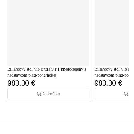
Biliardový stôl Vip Extra 9 FT hnedo/zelený s
Biliardový stôl Vip Ex
nadstavcom ping-pong/hokej
nadstavcom ping-pong/
980,00 €
980,00 €
Do košíka
Do