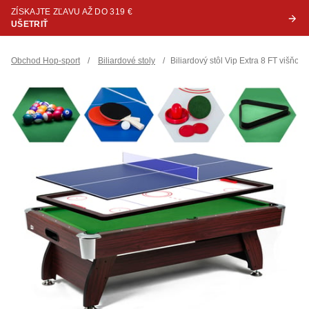
ZÍSKAJTE ZĽAVU AŽ DO 319 €
UŠETRIŤ
Obchod Hop-sport
/
Biliardové stoly
/
Biliardový stôl Vip Extra 8 FT višňo