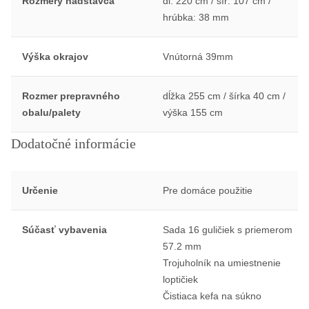
Rozmery nadstavca
dĺ: 220 cm / šír: 107 cm /
hrúbka: 38 mm
Výška okrajov
Vnútorná 39mm
Rozmer prepravného
dĺžka 255 cm / šírka 40 cm /
obalu/palety
výška 155 cm
Dodatočné informácie
Určenie
Pre domáce použitie
Súčasť vybavenia
Sada 16 guličiek s priemerom
57.2 mm
Trojuholník na umiestnenie
loptičiek
Čistiaca kefa na súkno