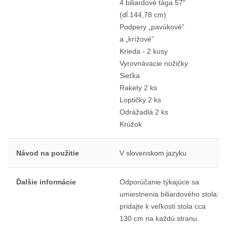
4 biliardové tága 57"
(dĺ.144,78 cm)
Podpery „pavúkové”
a „krížové”
Krieda - 2 kusy
Vyrovnávacie nožičky
Sieťka
Rakety 2 ks
Loptičky 2 ks
Odrážadlá 2 ks
Krúžok
Návod na použitie
V slovenskom jazyku
Ďalšie informácie
Odporúčanie týkajúce sa
umiestnenia biliardového stola:
pridajte k veľkosti stola cca
130 cm na každú stranu.