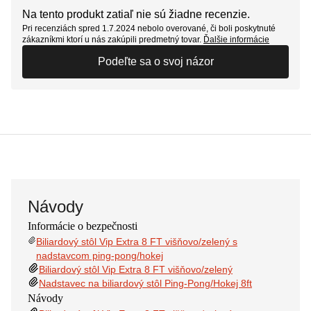
Na tento produkt zatiaľ nie sú žiadne recenzie.
Pri recenziách spred 1.7.2024 nebolo overované, či boli poskytnuté
zákazníkmi ktorí u nás zakúpili predmetný tovar.
Ďalšie informácie
Podeľte sa o svoj názor
Návody
Informácie o bezpečnosti
Biliardový stôl Vip Extra 8 FT višňovo/zelený s
nadstavcom ping-pong/hokej
Biliardový stôl Vip Extra 8 FT višňovo/zelený
Nadstavec na biliardový stôl Ping-Pong/Hokej 8ft
Návody