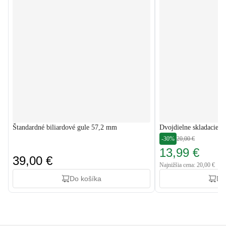
Štandardné biliardové gule 57,2 mm
Dvojdielne skladacie bi
-30%
20,00 €
13,99 €
39,00 €
Najnižšia cena: 20,00 €
Do košíka
Do