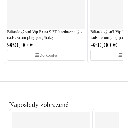
Biliardový stôl Vip Extra 9 FT hnedo/zelený s
Biliardový stôl Vip Ex
nadstavcom ping-pong/hokej
nadstavcom ping-pong/
980,00 €
980,00 €
Do košíka
Do
Naposledy zobrazené