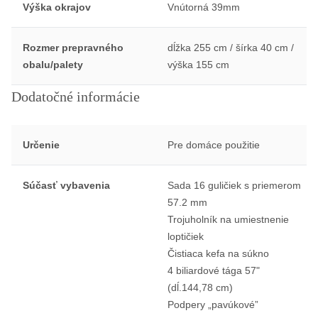
Výška okrajov
Vnútorná 39mm
Rozmer prepravného
dĺžka 255 cm / šírka 40 cm /
obalu/palety
výška 155 cm
Dodatočné informácie
Určenie
Pre domáce použitie
Súčasť vybavenia
Sada 16 guličiek s priemerom
57.2 mm
Trojuholník na umiestnenie
loptičiek
Čistiaca kefa na súkno
4 biliardové tága 57"
(dĺ.144,78 cm)
Podpery „pavúkové”