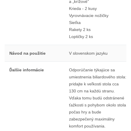
a „krížové”
Krieda - 2 kusy
Vyrovnávacie nožičky
Sieťka
Rakety 2 ks
Loptičky 2 ks
Návod na použitie
V slovenskom jazyku
Ďalšie informácie
Odporúčanie týkajúce sa
umiestnenia biliardového stola:
pridajte k veľkosti stola cca
130 cm na každú stranu.
Vďaka tomu budú odstránené
ťažkosti s pohybom okolo stola
počas hry a bude
zabezpečený maximálny
komfort používania.