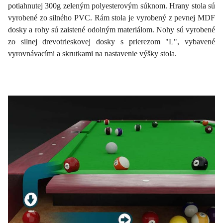
potiahnutej 300g zeleným polyesterovým súknom. Hrany stola sú
vyrobené zo silného PVC. Rám stola je vyrobený z pevnej MDF
dosky a rohy sú zaistené odolným materiálom. Nohy sú vyrobené
zo silnej drevotrieskovej dosky s prierezom "L", vybavené
vyrovnávacími a skrutkami na nastavenie výšky stola.