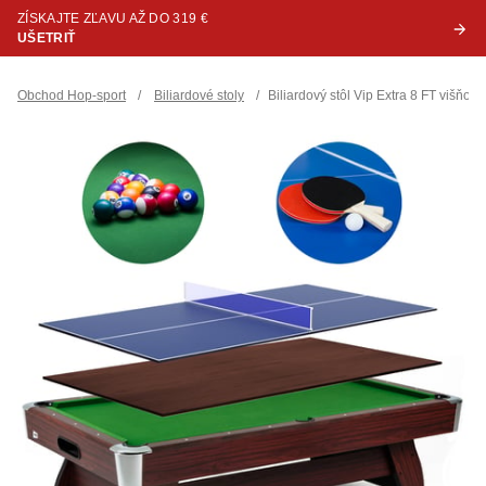
ZÍSKAJTE ZĽAVU AŽ DO 319 €
UŠETRIŤ
Obchod Hop-sport
/
Biliardové stoly
/
Biliardový stôl Vip Extra 8 FT višňo