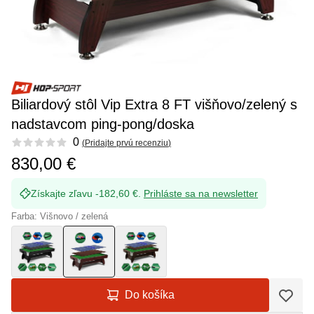
Biliardový stôl Vip Extra 8 FT višňovo/zelený s
nadstavcom ping-pong/doska
Reviews
0
(
Pridajte prvú recenziu
)
830,00 €
Získajte zľavu -182,60 €.
Prihláste sa na newsletter
Farba: Višnovo / zelená
Do košíka