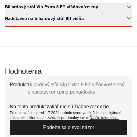
Biliardový stôl Vip Extra 8 FT višňovo/zelený
Nadstavec na biliardový stôl 8ft višňa
Hodnotenia
Produkt:
Biliardový stôl Vip Extra 8 FT višňovo/zelený
s nadstavcom ping-pong/doska
Na tento produkt zatiaľ nie sú žiadne recenzie.
Pri recenziách spred 1.7.2024 nebolo overované, či boli poskytnuté
zákazníkmi ktorí u nás zakúpili predmetný tovar.
Ďalšie informácie
Podeľte sa o svoj názor