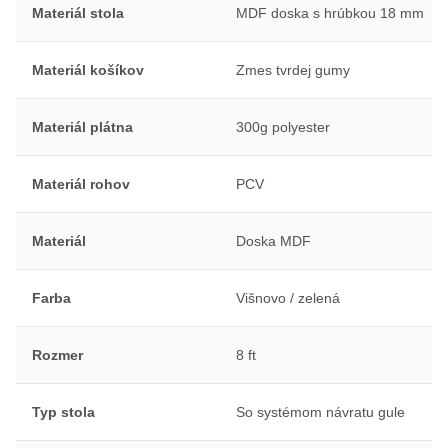
Materiál stola
MDF doska s hrúbkou 18 mm
Materiál košíkov
Zmes tvrdej gumy
Materiál plátna
300g polyester
Materiál rohov
PCV
Materiál
Doska MDF
Farba
Višnovo / zelená
Rozmer
8 ft
Typ stola
So systémom návratu gule