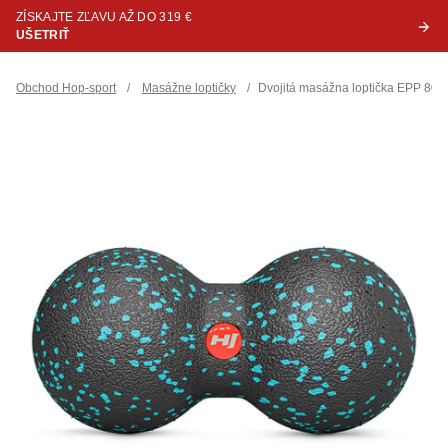
ZÍSKAJTE ZĽAVU AŽ DO 319 €
UŠETRIŤ
Obchod Hop-sport
/
Masážne loptičky
/
Dvojitá masážna loptička EPP 80