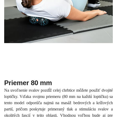
Priemer 80 mm
Na uvoľnenie svalov pozdĺž celej chrbtice môžete použiť dvojité
loptičky. Vďaka svojmu priemeru (80 mm na každú loptičku) sa
tento model odporúča najmä na masáž bedrových a krížových
partií, pričom poskytuje primeraný tlak a stimuláciu svalov a
okolitých fascií v tejto oblasti. Vhodnou voľbou bude aj pre