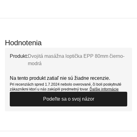
Hodnotenia
Produkt:
Dvojitá masážna loptička EPP 80mm čierno-
modrá
Na tento produkt zatiaľ nie sú žiadne recenzie.
Pri recenziách spred 1.7.2024 nebolo overované, či boli poskytnuté
zákazníkmi ktorí u nás zakúpili predmetný tovar.
Ďalšie informácie
Podeľte sa o svoj názor