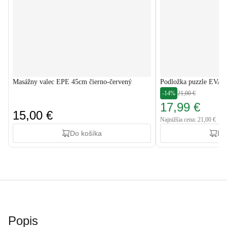
Masážny valec EPE 45cm čierno-červený
Podložka puzzle EVA 1
-14%
21,00 €
17,99 €
15,00 €
Najnižšia cena: 21,00 €
Do košíka
Do
Popis