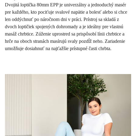
Dvojitá loptička 80mm EPP je univerzálny a jednoduchý masér
pre každého, kto pociťuje svalové napätie a bolesť alebo si chce
len oddýchnuť po náročnom dni v práci. Prístroj sa skladá z
dvoch loptičiek spojených dohromady a je ideálny pre vlastnú
masáž chrbtice. Zúženie uprostred sa prispôsobí línii chrbtice a
hrče na oboch stranách masírujú svaly pozdĺž neho. Zariadenie
umožňuje dosiahnuť na najťažšie prístupné časti chrbta.