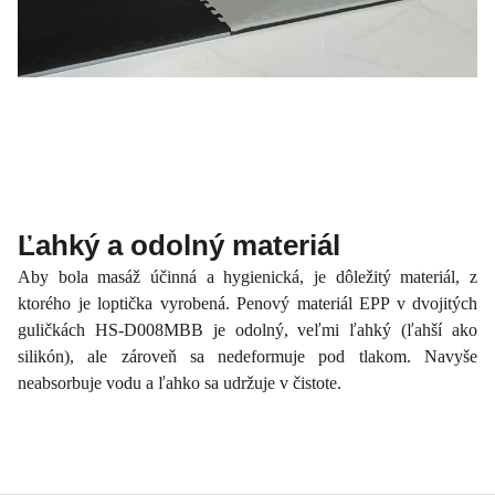
Ľahký a odolný materiál
Aby bola masáž účinná a hygienická, je dôležitý materiál, z
ktorého je loptička vyrobená. Penový materiál EPP v dvojitých
guličkách HS-D008MBB je odolný, veľmi ľahký (ľahší ako
silikón), ale zároveň sa nedeformuje pod tlakom. Navyše
neabsorbuje vodu a ľahko sa udržuje v čistote.