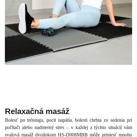
Relaxačná masáž
Bolesť po tréningu, pocit napätia, bolesti chrbta zo sedenia pri
počítači alebo nadmerný stres – v každej z týchto situácií vám
svalová masáž dvojlokom HS-D008MBB môže priniesť mnoho