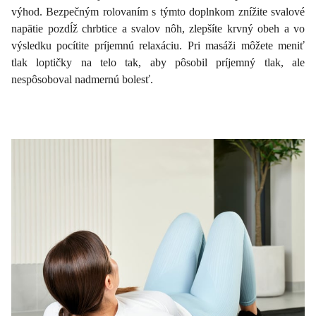
výhod. Bezpečným rolovaním s týmto doplnkom znížite svalové
napätie pozdĺž chrbtice a svalov nôh, zlepšíte krvný obeh a vo
výsledku pocítite príjemnú relaxáciu. Pri masáži môžete meniť
tlak loptičky na telo tak, aby pôsobil príjemný tlak, ale
nespôsoboval nadmernú bolesť.