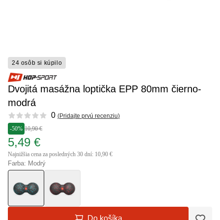
24 osôb si kúpilo
Dvojitá masážna loptička EPP 80mm čierno-
modrá
Reviews
0
(
Pridajte prvú recenziu
)
-50%
10,90 €
5,49 €
Najnižšia cena za posledných 30 dní: 10,90 €
Farba: Modrý
Do košíka