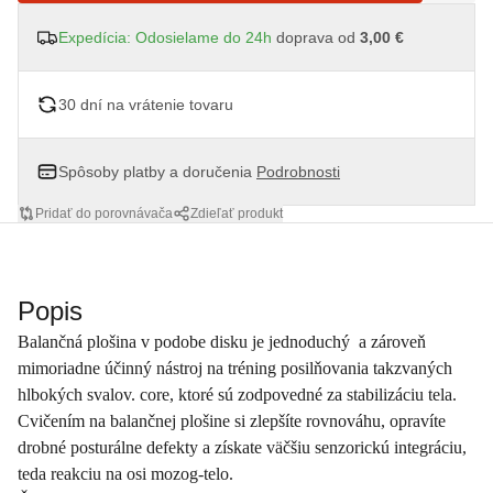
Expedícia: Odosielame do 24h
doprava od
3,00 €
30 dní na vrátenie tovaru
Spôsoby platby a doručenia
Podrobnosti
Pridať do porovnávača
Zdieľať produkt
Popis
Balančná plošina v podobe disku je jednoduchý a zároveň
mimoriadne účinný nástroj na tréning posilňovania takzvaných
hlbokých svalov. core, ktoré sú zodpovedné za stabilizáciu tela.
Cvičením na balančnej plošine si zlepšíte rovnováhu, opravíte
drobné posturálne defekty a získate väčšiu senzorickú integráciu,
teda reakciu na osi mozog-telo.