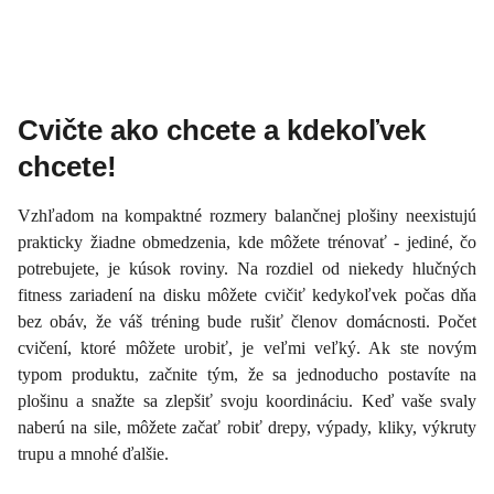
Cvičte ako chcete a kdekoľvek
chcete!
Vzhľadom na kompaktné rozmery balančnej plošiny neexistujú
prakticky žiadne obmedzenia, kde môžete trénovať - jediné, čo
potrebujete, je kúsok roviny. Na rozdiel od niekedy hlučných
fitness zariadení na disku môžete cvičiť kedykoľvek počas dňa
bez obáv, že váš tréning bude rušiť členov domácnosti. Počet
cvičení, ktoré môžete urobiť, je veľmi veľký. Ak ste novým
typom produktu, začnite tým, že sa jednoducho postavíte na
plošinu a snažte sa zlepšiť svoju koordináciu. Keď vaše svaly
naberú na sile, môžete začať robiť drepy, výpady, kliky, výkruty
trupu a mnohé ďalšie.