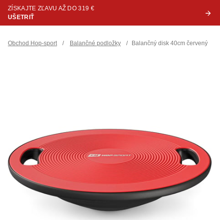
ZÍSKAJTE ZĽAVU AŽ DO 319 €
UŠETRIŤ
Obchod Hop-sport
/
Balančné podložky
/
Balančný disk 40cm červený