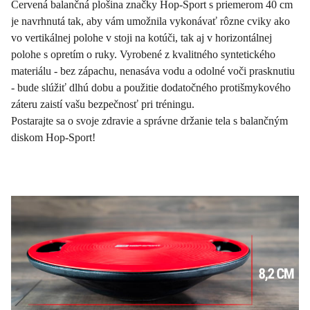
Červená balančná plošina značky Hop-Sport s priemerom 40 cm
je navrhnutá tak, aby vám umožnila vykonávať rôzne cviky ako
vo vertikálnej polohe v stoji na kotúči, tak aj v horizontálnej
polohe s opretím o ruky. Vyrobené z kvalitného syntetického
materiálu - bez zápachu, nenasáva vodu a odolné voči prasknutiu
- bude slúžiť dlhú dobu a použitie dodatočného protišmykového
záteru zaistí vašu bezpečnosť pri tréningu.
Postarajte sa o svoje zdravie a správne držanie tela s balančným
diskom Hop-Sport!