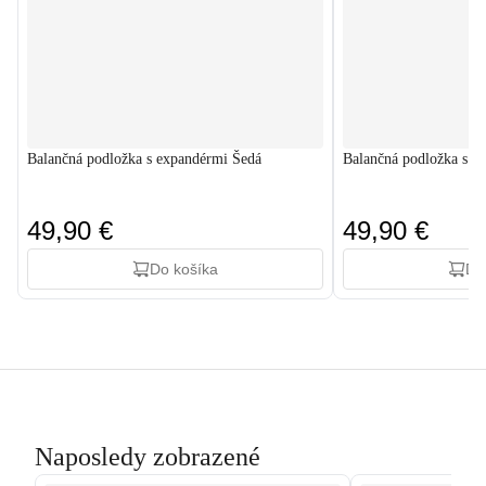
Balančná podložka s expandérmi Šedá
Balančná podložka s e
49,90 €
49,90 €
Do košíka
Do
Naposledy zobrazené