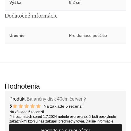
Výška
8,2 cm
Dodatočné informácie
Určenie
Pre domáce použitie
Hodnotenia
Produkt:
Balančný disk 40cm červený
5
Na základe 5 recenzií
10 out of 10 stars
Na základe 5 recenzií.
Pri recenziách spred 1.7.2024 nebolo overované, či boli poskytnuté
zákazníkmi ktorí u nás zakúpili predmetný tovar.
Ďalšie informácie
Podeľte sa o svoj názor