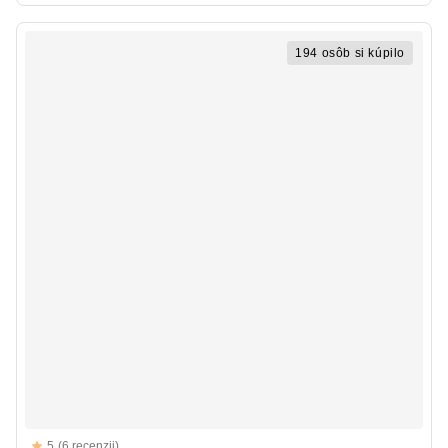
194 osôb si kúpilo
Reviews
5
(6 recenzii)