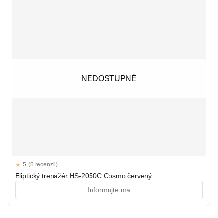
NEDOSTUPNÉ
NEDOSTUPNÉ
Reviews
5
(8 recenzii)
5 out of 5 stars
Eliptický trenažér HS-2050C Cosmo červený
Informujte ma