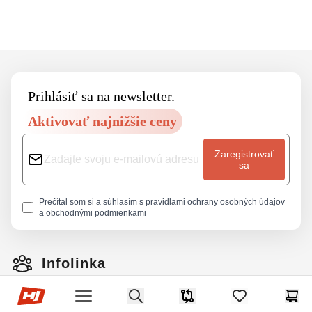
Footer
Prihlásiť sa na newsletter.
Aktivovať najnižšie ceny
Zaregistrovať
sa
Prečítal som si a súhlasím s
pravidlami ochrany osobných údajov
a
obchodnými podmienkami
Infolinka
Hop-Sport.sk
Search
Pondelok - Piatok 07:00 - 15:00
Porovnávač
items in favorite
Koší
Open menu