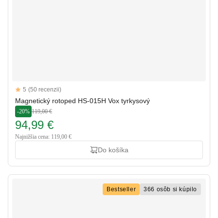
Reviews
5
(50 recenzii)
5 out of 5 stars
Magnetický rotoped HS-015H Vox tyrkysový
-20%
119,00 €
94,99 €
Najnižšia cena: 119,00 €
Do košíka
Bestseller
366 osôb si kúpilo