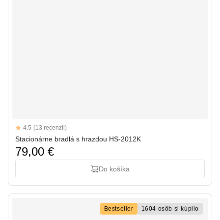
Reviews
4.5
(13 recenzii)
4.5 out of 5 stars
Stacionárne bradlá s hrazdou HS-2012K
79,00 €
Do košíka
Bestseller
1604 osôb si kúpilo