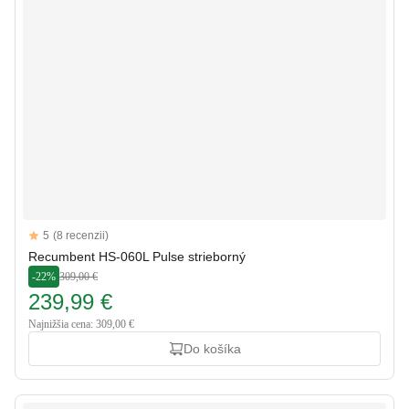
Reviews
5
(8 recenzii)
5 out of 5 stars
Recumbent HS-060L Pulse strieborný
-22%
309,00 €
239,99 €
Najnižšia cena: 309,00 €
Do košíka