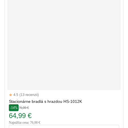
Reviews
4.5
(13 recenzii)
4.5 out of 5 stars
Stacionárne bradlá s hrazdou HS-1012K
-14%
76,00 €
64,99 €
Najnižšia cena: 76,00 €