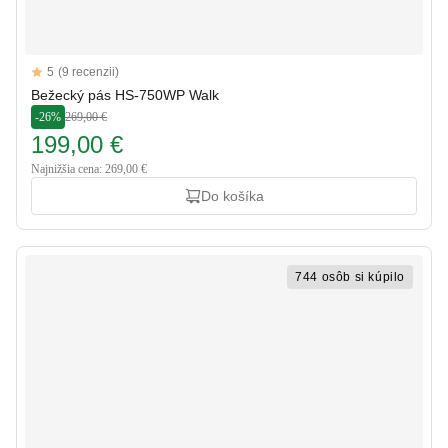
Reviews
5
(9 recenzii)
5 out of 5 stars
Bežecký pás HS-750WP Walk
-26%
269,00 €
199,00 €
Najnižšia cena: 269,00 €
Do košíka
744 osôb si kúpilo