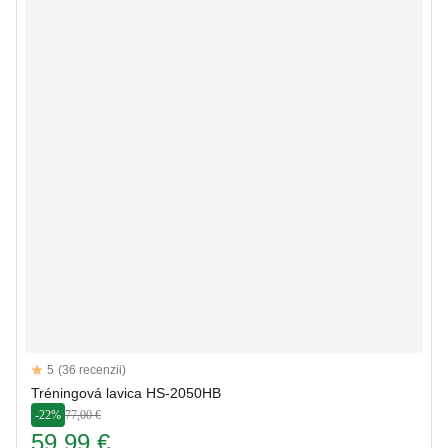
Reviews
5
(36 recenzii)
5 out of 5 stars
Tréningová lavica HS-2050HB
-22%
77,00 €
59,99 €