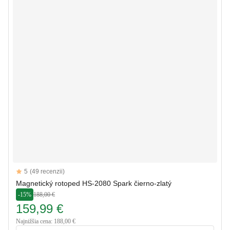
Reviews
5
(49 recenzii)
5 out of 5 stars
Magnetický rotoped HS-2080 Spark čierno-zlatý
-15%
188,00 €
159,99 €
Najnižšia cena: 188,00 €