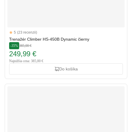
Reviews
5
(23 recenzii)
5 out of 5 stars
Trenažér Climber HS-450B Dynamic čierny
-35%
385,00 €
249,99 €
Najnižšia cena: 385,00 €
Do košíka