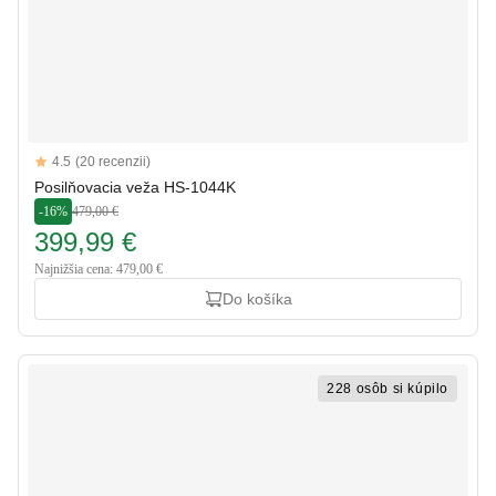
Reviews
4.5
(20 recenzii)
4.5 out of 5 stars
Posilňovacia veža HS-1044K
-16%
479,00 €
399,99 €
Najnižšia cena: 479,00 €
Do košíka
228 osôb si kúpilo