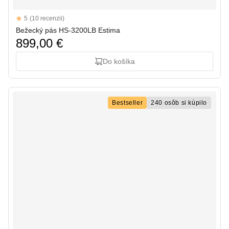
Reviews
5
(10 recenzii)
5 out of 5 stars
Bežecký pás HS-3200LB Estima
899,00 €
Do košíka
Bestseller
240 osôb si kúpilo