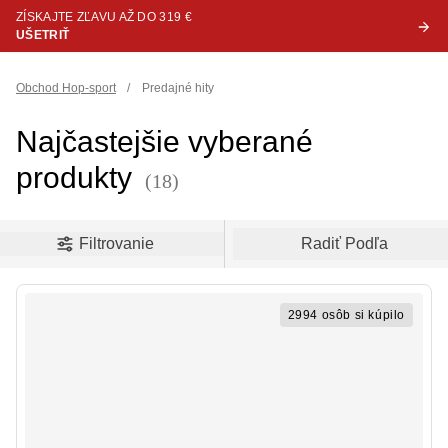
ZÍSKAJTE ZĽAVU AŽ DO 319 €
UŠETRIŤ
Obchod Hop-sport
/
Predajné hity
Najčastejšie vyberané
produkty
(18)
oduct filters
Filtrovanie
Radiť Podľa
2994 osôb si kúpilo