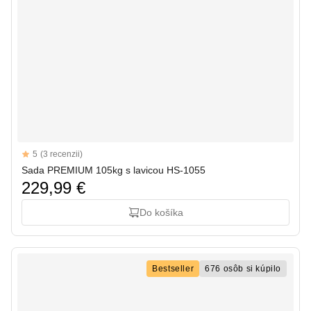
Reviews
5
(3 recenzii)
5 out of 5 stars
Sada PREMIUM 105kg s lavicou HS-1055
229,99 €
Do košíka
Bestseller
676 osôb si kúpilo