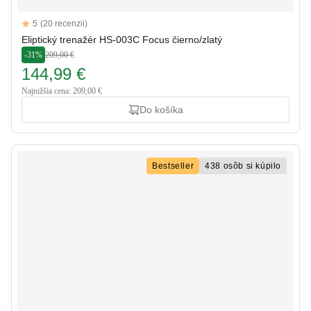
Reviews
5
(20 recenzii)
5 out of 5 stars
Eliptický trenažér HS-003C Focus čierno/zlatý
-31%
209,00 €
144,99 €
Najnižšia cena: 209,00 €
Do košíka
Bestseller
438 osôb si kúpilo