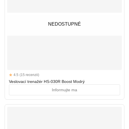
NEDOSTUPNÉ
NEDOSTUPNÉ
Reviews
4.5
(15 recenzii)
4.5 out of 5 stars
Veslovací trenažér HS-030R Boost Modrý
Informujte ma