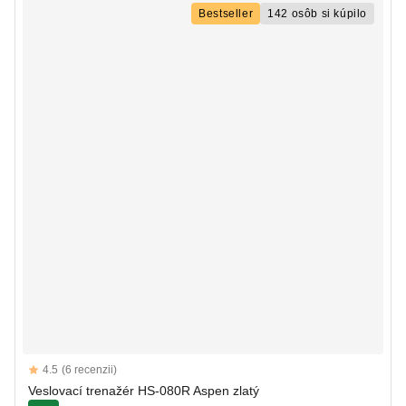
Bestseller
142 osôb si kúpilo
Reviews
4.5
(6 recenzii)
4.5 out of 5 stars
Veslovací trenažér HS-080R Aspen zlatý