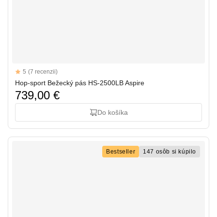
Reviews
5
(7 recenzii)
5 out of 5 stars
Hop-sport Bežecký pás HS-2500LB Aspire
739,00 €
Do košíka
Bestseller
147 osôb si kúpilo