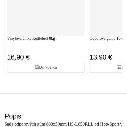
Vinylová činka Kettlebell 8kg
Odporová guma 16-39kg
16,90 €
13,90 €
Do košíka
Do
Popis
Sada odporových gúm 600x50mm HS-L650RLL od Hop-Sport v