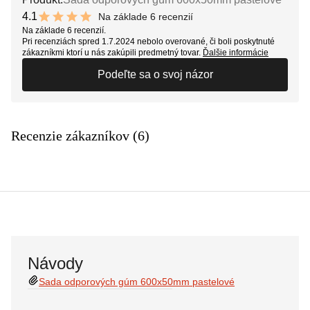
4.1
Na základe 6 recenzií
8.2 out of 10 stars
Na základe 6 recenzií.
Pri recenziách spred 1.7.2024 nebolo overované, či boli poskytnuté
zákazníkmi ktorí u nás zakúpili predmetný tovar.
Ďalšie informácie
Podeľte sa o svoj názor
Recenzie zákazníkov (6)
Návody
Sada odporových gúm 600x50mm pastelové