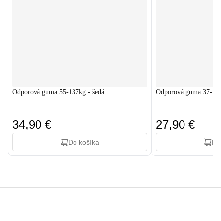
Odporová guma 55-137kg - šedá
Odporová guma 37-109
34,90 €
27,90 €
Do košíka
Do