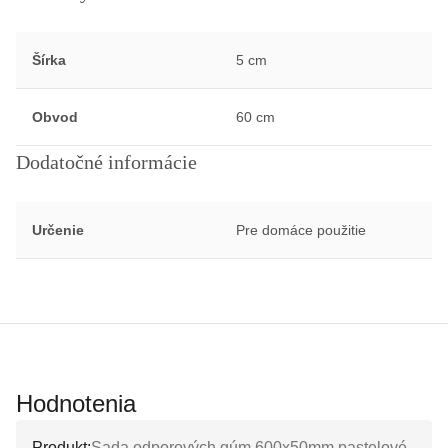
Šírka
5 cm
Obvod
60 cm
Dodatočné informácie
Určenie
Pre domáce použitie
Hodnotenia
Produkt:
Sada odporových gúm 600x50mm pastelové