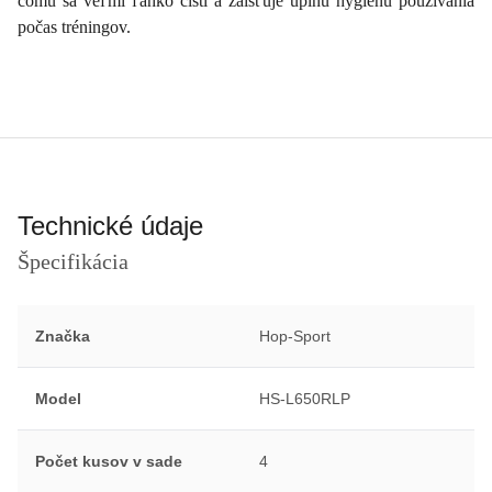
čomu sa veľmi ľahko čistí a zaisťuje úplnú hygienu používania
počas tréningov.
Technické údaje
Špecifikácia
Značka
Hop-Sport
Model
HS-L650RLP
Počet kusov v sade
4