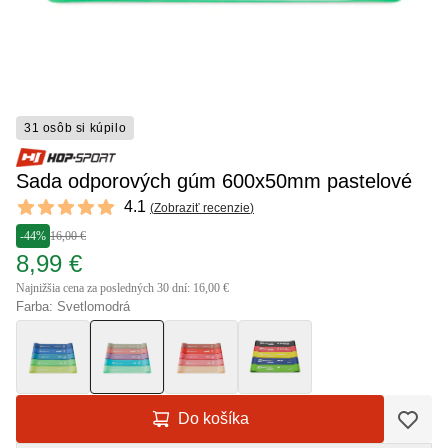
31 osôb si kúpilo
Sada odporových gúm 600x50mm pastelové
Reviews
4.1
(
Zobraziť recenzie
)
4.1 out of 5 stars
-44%
16,00 €
8,99 €
Najnižšia cena za posledných 30 dní: 16,00 €
Farba: Svetlomodrá
Do košíka