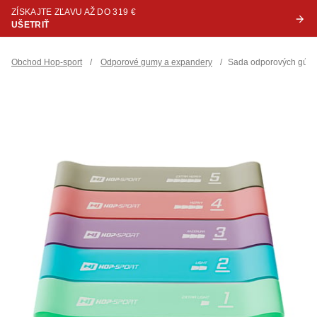
ZÍSKAJTE ZĽAVU AŽ DO 319 €
UŠETRIŤ
Obchod Hop-sport
/
Odporové gumy a expandery
/
Sada odporových gúm