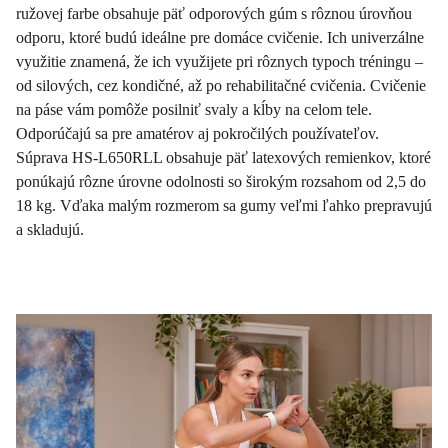
ružovej farbe obsahuje päť odporových gúm s rôznou úrovňou
odporu, ktoré budú ideálne pre domáce cvičenie. Ich univerzálne
využitie znamená, že ich využijete pri rôznych typoch tréningu –
od silových, cez kondičné, až po rehabilitačné cvičenia. Cvičenie
na páse vám pomôže posilniť svaly a kĺby na celom tele.
Odporúčajú sa pre amatérov aj pokročilých používateľov.
Súprava HS-L650RLL obsahuje päť latexových remienkov, ktoré
ponúkajú rôzne úrovne odolnosti so širokým rozsahom od 2,5 do
18 kg. Vďaka malým rozmerom sa gumy veľmi ľahko prepravujú
a skladujú.