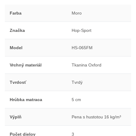
Farba
Moro
Značka
Hop-Sport
Model
HS-065FM
Vrchný materiál
Tkanina Oxford
Tvrdosť
Tvrdý
Hrúbka matraca
5 cm
Výplň
Pena s hustotou 16 kg/m³
Počet dielov
3