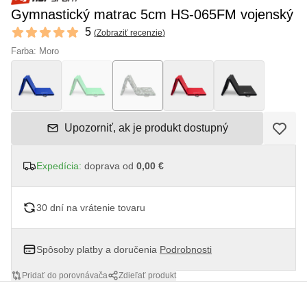
Gymnastický matrac 5cm HS-065FM vojenský
Reviews
5
(
Zobraziť recenzie
)
5 out of 5 stars
Farba: Moro
Upozorniť, ak je produkt dostupný
Expedícia:
doprava od
0,00 €
30 dní na vrátenie tovaru
Spôsoby platby a doručenia
Podrobnosti
Pridať do porovnávača
Zdieľať produkt