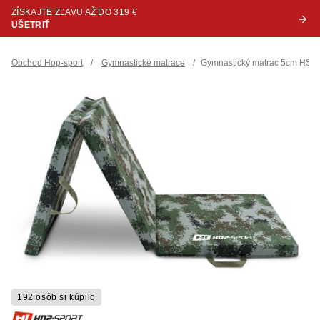
ZÍSKAJTE ZĽAVU AŽ DO 319 €
UŠETRIŤ
Obchod Hop-sport
/
Gymnastické matrace
/
Gymnastický matrac 5cm HS-
192 osôb si kúpilo