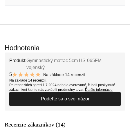
Hodnotenia
Produkt:
Gymnastický matrac 5cm HS-065FM
vojenský
5
Na základe 14 recenzií
10 out of 10 stars
Na základe 14 recenzií.
Pri recenziách spred 1.7.2024 nebolo overované, či boli poskytnuté
zákazníkmi ktorí u nás zakúpili predmetný tovar.
Ďalšie informácie
Podeľte sa o svoj názor
Recenzie zákazníkov (14)