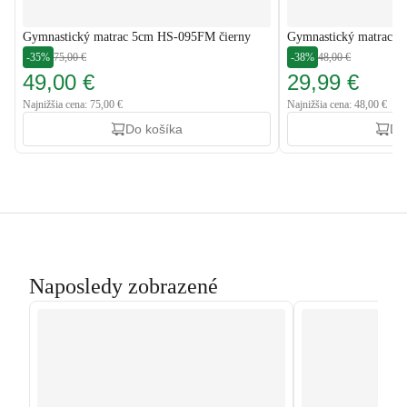
Gymnastický matrac 5cm HS-095FM čierny
Gymnastický matrac 
-35%
75,00 €
-38%
48,00 €
49,00 €
29,99 €
Najnižšia cena: 75,00 €
Najnižšia cena: 48,00 €
Do košíka
Do
Naposledy zobrazené