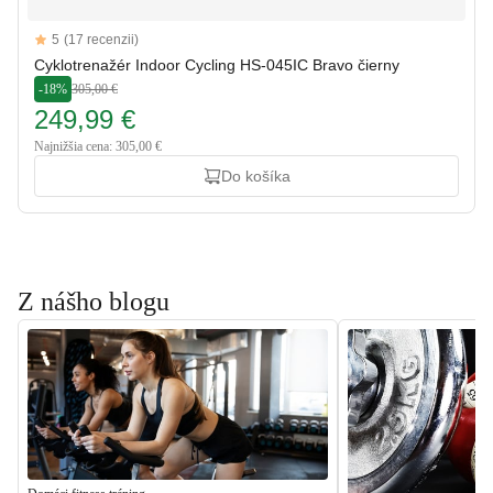
Reviews
5
(17 recenzii)
5 out of 5 stars
Cyklotrenažér Indoor Cycling HS-045IC Bravo čierny
-18%
305,00 €
249,99 €
Najnižšia cena: 305,00 €
Do košíka
Z nášho blogu