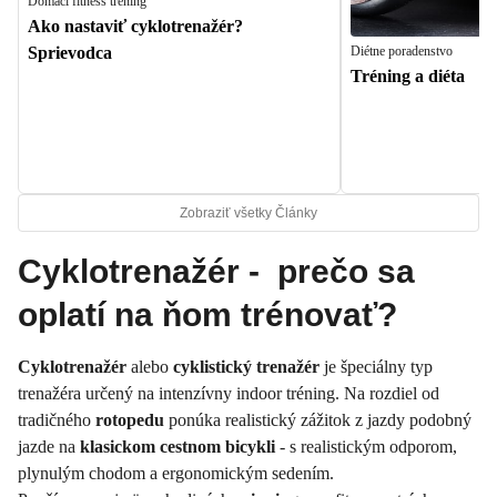
Domáci fitness tréning
Ako nastaviť cyklotrenažér?
Diétne poradenstvo
Sprievodca
Tréning a diéta
Zobraziť všetky Články
Cyklotrenažér - prečo sa
oplatí na ňom trénovať?
Cyklotrenažér
alebo
cyklistický trenažér
je špeciálny typ
trenažéra určený na intenzívny indoor tréning. Na rozdiel od
tradičného
rotopedu
ponúka realistický zážitok z jazdy podobný
jazde na
klasickom cestnom bicykli
- s realistickým odporom,
plynulým chodom a ergonomickým sedením.