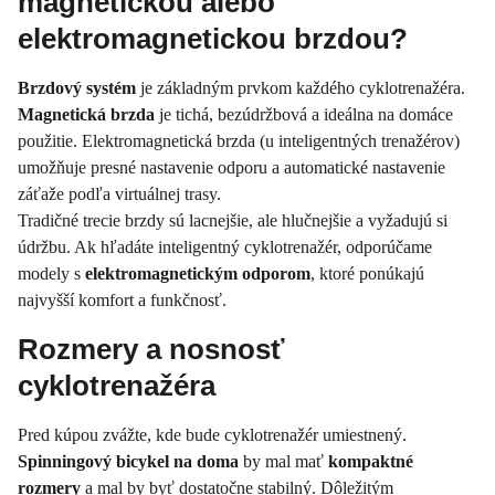
magnetickou alebo
elektromagnetickou brzdou?
Brzdový systém
je základným prvkom každého cyklotrenažéra.
Magnetická brzda
je tichá, bezúdržbová a ideálna na domáce
použitie. Elektromagnetická brzda (u inteligentných trenažérov)
umožňuje presné nastavenie odporu a automatické nastavenie
záťaže podľa virtuálnej trasy.
Tradičné trecie brzdy sú lacnejšie, ale hlučnejšie a vyžadujú si
údržbu. Ak hľadáte inteligentný cyklotrenažér, odporúčame
modely s
elektromagnetickým odporom
, ktoré ponúkajú
najvyšší komfort a funkčnosť.
Rozmery a nosnosť
cyklotrenažéra
Pred kúpou zvážte, kde bude cyklotrenažér umiestnený.
Spinningový bicykel na doma
by mal mať
kompaktné
rozmery
a mal by byť dostatočne stabilný. Dôležitým