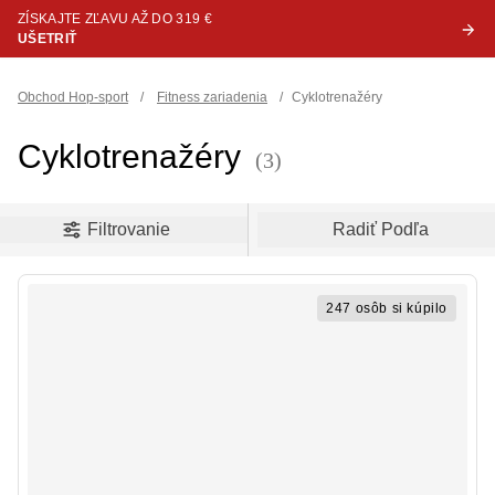
ZÍSKAJTE ZĽAVU AŽ DO 319 €
UŠETRIŤ
Obchod Hop-sport
/
Fitness zariadenia
/
Cyklotrenažéry
Cyklotrenažéry
(3)
oduct filters
Filtrovanie
Radiť Podľa
247 osôb si kúpilo