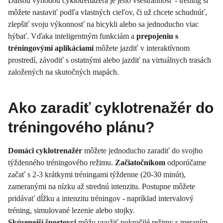
Ďalšou výhodou cyklotrenažéra je jeho všestrannosť - tréning si
môžete nastaviť podľa vlastných cieľov, či už chcete schudnúť,
zlepšiť svoju výkonnosť na bicykli alebo sa jednoducho viac
hýbať. Vďaka inteligentným funkciám a
prepojeniu s
tréningovými aplikáciami
môžete jazdiť v interaktívnom
prostredí, závodiť s ostatnými alebo jazdiť na virtuálnych trasách
založených na skutočných mapách.
Ako zaradiť cyklotrenažér do
tréningového plánu?
Domáci cyklotrenažér
môžete jednoducho zaradiť do svojho
týždenného tréningového režimu.
Začiatočníkom
odporúčame
začať s 2-3 krátkymi tréningami týždenne (20-30 minút),
zameranými na nízku až strednú intenzitu. Postupne môžete
pridávať dĺžku a intenzitu tréningov - napríklad intervalový
tréning, simulované lezenie alebo stojky.
Skúsenejší športovci
môžu využiť pokročilé režimy s meraním