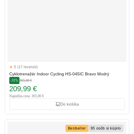
Reviews
5
(17 recenzii)
5 out of 5 stars
Cyklotrenažér Indoor Cycling HS-045IC Bravo Modrý
-31%
305,00 €
209,99 €
Najnižšia cena: 305,00 €
Do košíka
Bestseller
95 osôb si kúpilo