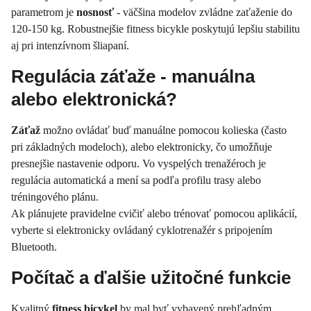
parametrom je
nosnosť
- väčšina modelov zvládne zaťaženie do
120-150 kg. Robustnejšie fitness bicykle poskytujú lepšiu stabilitu
aj pri intenzívnom šliapaní.
Regulácia záťaže - manuálna
alebo elektronická?
Záťaž
možno ovládať buď manuálne pomocou kolieska (často
pri základných modeloch), alebo elektronicky, čo umožňuje
presnejšie nastavenie odporu. Vo vyspelých trenažéroch je
regulácia automatická a mení sa podľa profilu trasy alebo
tréningového plánu.
Ak plánujete pravidelne cvičiť alebo trénovať pomocou aplikácií,
vyberte si elektronicky ovládaný cyklotrenažér s pripojením
Bluetooth.
Počítač a ďalšie užitočné funkcie
Kvalitný
fitness bicykel
by mal byť vybavený prehľadným