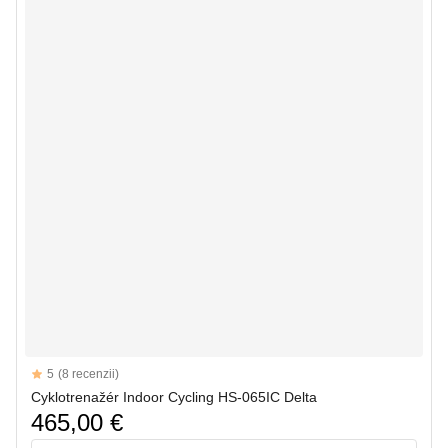
Reviews
5
(8 recenzii)
5 out of 5 stars
Cyklotrenažér Indoor Cycling HS-065IC Delta
465,00 €