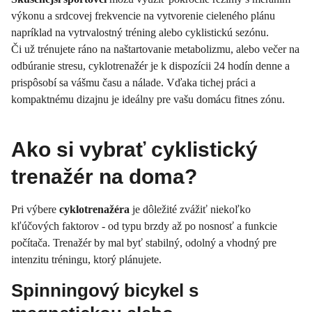
výkonu a srdcovej frekvencie na vytvorenie cieleného plánu
napríklad na vytrvalostný tréning alebo cyklistickú sezónu.
Či už trénujete ráno na naštartovanie metabolizmu, alebo večer na
odbúranie stresu, cyklotrenažér je k dispozícii 24 hodín denne a
prispôsobí sa vášmu času a nálade. Vďaka tichej práci a
kompaktnému dizajnu je ideálny pre vašu domácu fitnes zónu.
Ako si vybrať cyklistický
trenažér na doma?
Pri výbere
cyklotrenažéra
je dôležité zvážiť niekoľko
kľúčových faktorov - od typu brzdy až po nosnosť a funkcie
počítača. Trenažér by mal byť stabilný, odolný a vhodný pre
intenzitu tréningu, ktorý plánujete.
Spinningový bicykel s