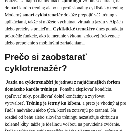
Používa sa najmä na hodinách
spinningu
vo fitnescentrách, na
domáci kardio tréning alebo na profesionálny cyklistický tréning.
Moderný
smart cyklotrenažér
dokáže prepojiť váš tréning s
aplikáciami, takže si môžete vychutnať virtuálnu jazdu v Alpách
alebo preteky s priateľmi.
Cyklistické trenažéry
dnes ponúkajú
pokročilé funkcie, ako je meranie výkonu, srdcovej frekvencie
alebo prepojenie s mobilnými zariadeniami.
Prečo si zaobstarať
cyklotrenažér?
Jazda na cyklotrenažéri je jednou z najúčinnejších foriem
domáceho kardio tréningu
. Pomáha zlepšovať kondíciu,
spaľovať tuky, posilňovať dolné končatiny a zvyšovať
vytrvalosť.
Tréning je šetrný ku kĺbom
, a preto je vhodný aj pre
ľudí s nadváhou alebo tých, ktorí sa zotavujú po zranení. Na
rozdiel od behu alebo silového tréningu nezaťažuje chrbticu a
kolenné kĺby, takže je ideálnou voľbou na pravidelné cvičenie.