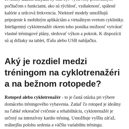
počítačom s funkciami, ako sú rýchlosť, vzdialenosť, spálené
kalórie a srdcová frekvencia. Niektoré modely umožňujú
pripojenie k mobilným aplikáciám a virtuálnym svetom cyklistiky.
Inteligentný cyklotrenažér okrem toho ponúka možnosť vytvárať
vlastné tréningové plány, sledovať výkon a pokrok. K dispozícii
sú aj držiaky na tablet, fľašu alebo USB nabíjačku.
Aký je rozdiel medzi
tréningom na cyklotrenažéri
a na bežnom rotopede?
Rotoped alebo cyklotrenažér
- to je častá otázka pri výbere
domáceho tréningového vybavenia. Zatiaľ čo rotoped je ideálny
na ľahké rekreačné cvičenie a rehabilitáciu, cyklotrenažér je
určený na intenzívny kardio tréning. Umožňuje vyššiu záťaž,
reálnejšiu polohu sedenia a väčšiu variabilitu tréningu.