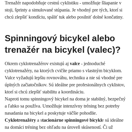
Trenažér napodobňuje cestnú cyklistiku - umožňuje šliapanie v
stoji, šprinty a simulované stúpania. Je vhodný pre tých, ktorí si
chcú zlepšiť kondíciu, spáliť tuk alebo posilniť dolné končatiny.
Spinningový bicykel alebo
trenažér na bicykel (valec)?
Okrem cyklotrenažérov existujú aj
valce
- jednoduché
cyklotrenažéry, na ktorých cvičíte priamo s vlastným bicyklom.
Valce vyžadujú lepšiu rovnováhu, techniku a nie sú vhodné pre
úplných začiatočníkov. Sú ideálne pre profesionálnych cyklistov,
ktorí si chcú zlepšiť stabilitu a koordináciu.
Naproti tomu spinningový bicykel na doma je stabilný, bezpečný
a ľahko sa používa. Umožňuje intenzívny tréning bez potreby
nasadania na bicykel a poskytuje väčšie pohodlie.
Cyklotrenažéry
a s
tacionárne spinningové bicykl
e sú ideálne
na domáci tréning bez ohľadu na úroveň skúseností. Či už