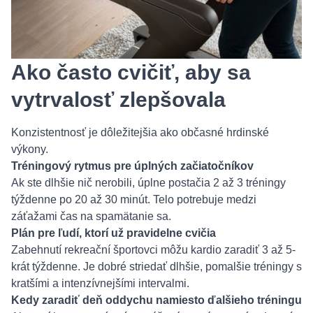
Ako často cvičiť, aby sa
vytrvalosť zlepšovala
Konzistentnosť je dôležitejšia ako občasné hrdinské
výkony.
Tréningový rytmus pre úplných začiatočníkov
Ak ste dlhšie nič nerobili, úplne postačia 2 až 3 tréningy
týždenne po 20 až 30 minút. Telo potrebuje medzi
záťažami čas na spamätanie sa.
Plán pre ľudí, ktorí už pravidelne cvičia
Zabehnutí rekreační športovci môžu kardio zaradiť 3 až 5-
krát týždenne. Je dobré striedať dlhšie, pomalšie tréningy s
kratšími a intenzívnejšími intervalmi.
Kedy zaradiť deň oddychu namiesto ďalšieho tréningu