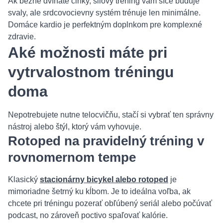
Ak bežne dvíhate činky, silový tréning vám síce buduje
svaly, ale srdcovocievny systém trénuje len minimálne.
Domáce kardio je perfektným doplnkom pre komplexné
zdravie.
Aké možnosti máte pri
vytrvalostnom tréningu
doma
Nepotrebujete nutne telocvičňu, stačí si vybrať ten správny
nástroj alebo štýl, ktorý vám vyhovuje.
Rotoped na pravidelný tréning v
rovnomernom tempe
Klasický
stacionárny bicykel alebo rotoped
je
mimoriadne šetrný ku kĺbom. Je to ideálna voľba, ak
chcete pri tréningu pozerať obľúbený seriál alebo počúvať
podcast, no zároveň poctivo spaľovať kalórie.