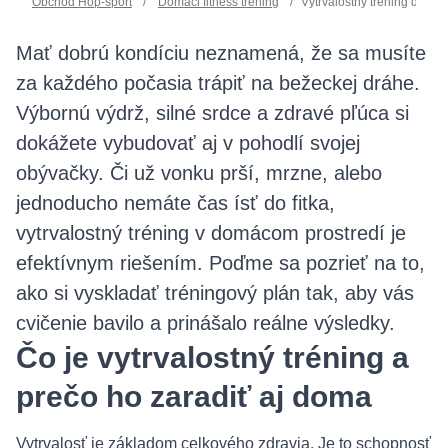
Obchod Hop-sport
/
Domáci fitness tréning
/
Vytrvalostný tréning doma:
Mať dobrú kondíciu neznamená, že sa musíte
za každého počasia trápiť na bežeckej dráhe.
Výbornú výdrž, silné srdce a zdravé pľúca si
dokážete vybudovať aj v pohodlí svojej
obývačky. Či už vonku prší, mrzne, alebo
jednoducho nemáte čas ísť do fitka,
vytrvalostný tréning v domácom prostredí je
efektívnym riešením. Poďme sa pozrieť na to,
ako si vyskladať tréningový plán tak, aby vás
cvičenie bavilo a prinášalo reálne výsledky.
Čo je vytrvalostný tréning a
prečo ho zaradiť aj doma
Vytrvalosť je základom celkového zdravia. Je to schopnosť