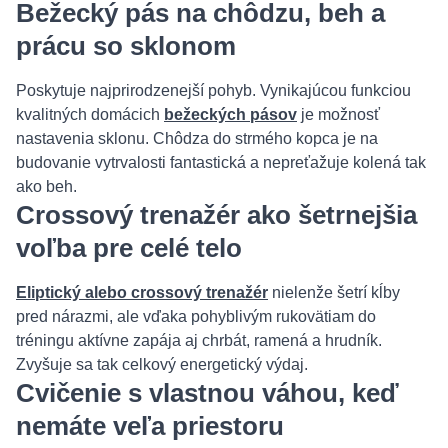
Bežecký pás na chôdzu, beh a
prácu so sklonom
Poskytuje najprirodzenejší pohyb. Vynikajúcou funkciou
kvalitných domácich
bežeckých pásov
je možnosť
nastavenia sklonu. Chôdza do strmého kopca je na
budovanie vytrvalosti fantastická a nepreťažuje kolená tak
ako beh.
Crossový trenažér ako šetrnejšia
voľba pre celé telo
Eliptický alebo crossový trenažér
nielenže šetrí kĺby
pred nárazmi, ale vďaka pohyblivým rukovätiam do
tréningu aktívne zapája aj chrbát, ramená a hrudník.
Zvyšuje sa tak celkový energetický výdaj.
Cvičenie s vlastnou váhou, keď
nemáte veľa priestoru