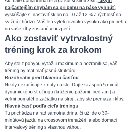
Ak máte doma trenažér a už ste si stihli zistiť,
akým
najčastejším chybám sa pri behu na páse vyhnúť
,
vyskúšajte si nastaviť sklon na 10 až 12 % a rýchlosť na
svižnú chôdzu. Váš tep vyletí rovnako vysoko ako pri behu,
no vaše kĺby zostanú v bezpečí.
Ako zostaviť vytrvalostný
tréning krok za krokom
Aby ste z pohybu vyťažili maximum a nezranili sa, váš
tréning by mal mať jasnú štruktúru.
Rozohriatie pred hlavnou časťou
Nikdy nezačínajte z nuly na sto. Dajte si aspoň 5 minút
dynamického strečingu (krúženie pažami, bedrami) a
veľmi pomalého začiatku na stroji, aby ste premazali kĺby.
Hlavná časť podľa cieľa tréningu
Tu prichádza na rad samotná drina, či už ide o 30-
minútovú jazdu na crossovom trenažéri, alebo domáci
intervalový tréning s vlastnou váhou.