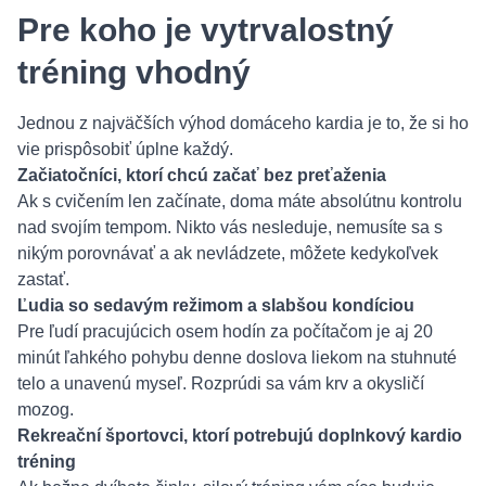
Pre koho je vytrvalostný
tréning vhodný
Jednou z najväčších výhod domáceho kardia je to, že si ho
vie prispôsobiť úplne každý.
Začiatočníci, ktorí chcú začať bez preťaženia
Ak s cvičením len začínate, doma máte absolútnu kontrolu
nad svojím tempom. Nikto vás nesleduje, nemusíte sa s
nikým porovnávať a ak nevládzete, môžete kedykoľvek
zastať.
Ľudia so sedavým režimom a slabšou kondíciou
Pre ľudí pracujúcich osem hodín za počítačom je aj 20
minút ľahkého pohybu denne doslova liekom na stuhnuté
telo a unavenú myseľ. Rozprúdi sa vám krv a okysličí
mozog.
Rekreační športovci, ktorí potrebujú doplnkový kardio
tréning