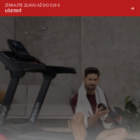
ZÍSKAJTE ZĽAVU AŽ DO 319 €
UŠETRIŤ