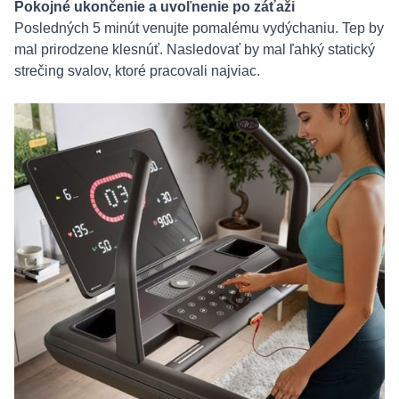
Pokojné ukončenie a uvoľnenie po záťaži
Posledných 5 minút venujte pomalému vydýchaniu. Tep by
mal prirodzene klesnúť. Nasledovať by mal ľahký statický
strečing svalov, ktoré pracovali najviac.