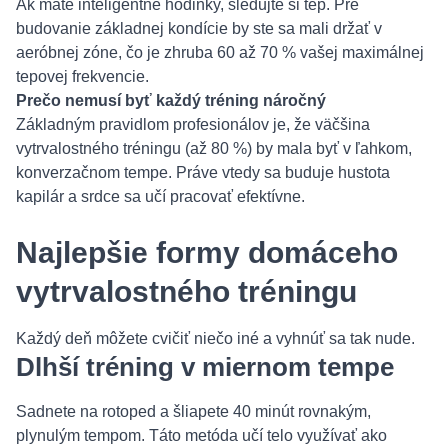
Ak máte inteligentné hodinky, sledujte si tep. Pre
budovanie základnej kondície by ste sa mali držať v
aeróbnej zóne, čo je zhruba 60 až 70 % vašej maximálnej
tepovej frekvencie.
Prečo nemusí byť každý tréning náročný
Základným pravidlom profesionálov je, že väčšina
vytrvalostného tréningu (až 80 %) by mala byť v ľahkom,
konverzačnom tempe. Práve vtedy sa buduje hustota
kapilár a srdce sa učí pracovať efektívne.
Najlepšie formy domáceho
vytrvalostného tréningu
Každý deň môžete cvičiť niečo iné a vyhnúť sa tak nude.
Dlhší tréning v miernom tempe
Sadnete na rotoped a šliapete 40 minút rovnakým,
plynulým tempom. Táto metóda učí telo využívať ako