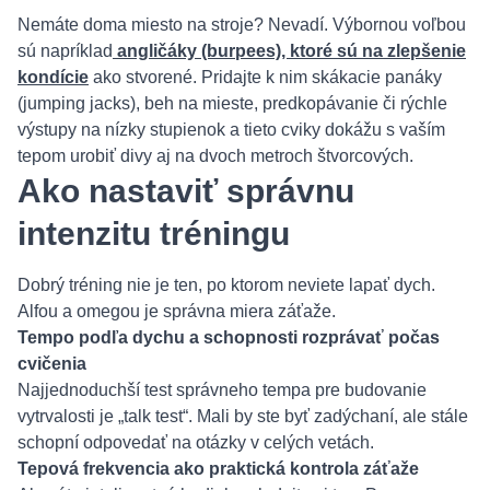
Nemáte doma miesto na stroje? Nevadí. Výbornou voľbou
sú napríklad
angličáky (burpees), ktoré sú na zlepšenie
kondície
ako stvorené. Pridajte k nim skákacie panáky
(jumping jacks), beh na mieste, predkopávanie či rýchle
výstupy na nízky stupienok a tieto cviky dokážu s vaším
tepom urobiť divy aj na dvoch metroch štvorcových.
Ako nastaviť správnu
intenzitu tréningu
Dobrý tréning nie je ten, po ktorom neviete lapať dych.
Alfou a omegou je správna miera záťaže.
Tempo podľa dychu a schopnosti rozprávať počas
cvičenia
Najjednoduchší test správneho tempa pre budovanie
vytrvalosti je „talk test“. Mali by ste byť zadýchaní, ale stále
schopní odpovedať na otázky v celých vetách.
Tepová frekvencia ako praktická kontrola záťaže