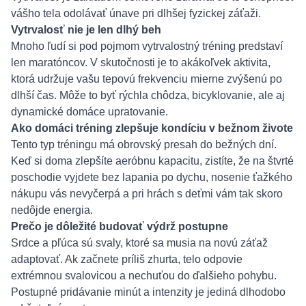
vášho tela odolávať únave pri dlhšej fyzickej záťaži.
Vytrvalosť nie je len dlhý beh
Mnoho ľudí si pod pojmom vytrvalostný tréning predstaví
len maratóncov. V skutočnosti je to akákoľvek aktivita,
ktorá udržuje vašu tepovú frekvenciu mierne zvýšenú po
dlhší čas. Môže to byť rýchla chôdza, bicyklovanie, ale aj
dynamické domáce upratovanie.
Ako domáci tréning zlepšuje kondíciu v bežnom živote
Tento typ tréningu má obrovský presah do bežných dní.
Keď si doma zlepšíte aeróbnu kapacitu, zistíte, že na štvrté
poschodie vyjdete bez lapania po dychu, nosenie ťažkého
nákupu vás nevyčerpá a pri hrách s deťmi vám tak skoro
nedôjde energia.
Prečo je dôležité budovať výdrž postupne
Srdce a pľúca sú svaly, ktoré sa musia na novú záťaž
adaptovať. Ak začnete príliš zhurta, telo odpovie
extrémnou svalovicou a nechuťou do ďalšieho pohybu.
Postupné pridávanie minút a intenzity je jediná dlhodobo