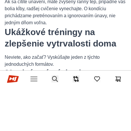
Ak sa cítite unavení, máte zvýšený ranný tep, prípadne vás
bolia kĺby, radšej cvičenie vynechajte. O kondíciu
prichádzame pretrénovaním a ignorovaním únavy, nie
jedným dňom voľna.
Ukážkové tréningy na
zlepšenie vytrvalosti doma
Neviete, ako začať? Vyskúšajte jeden z týchto
jednoduchých formátov.
20-minútový tréning bez
Hop-Sport.sk
Search
vybavenia
Porovnávač
items in favorites,
Košík
Open menu
Striedajte 4 cviky: skákací panáci, beh na mieste s
vysokými kolenami, drepy a tieňový box. Každý cvik robte
30 sekúnd, po ktorých nasleduje 30 sekúnd chôdze na
mieste. Opakujte 5 kôl.
Tréning na rotopede alebo