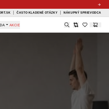
ORT.SK
ČASTO KLADENÉ OTÁZKY
NÁKUPNÝ SPRIEVODCA
Search
ADA
AKCIE
Porovnávač
items in favorit
Košík