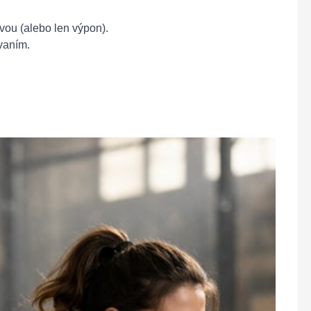
vou (alebo len výpon).
vaním.