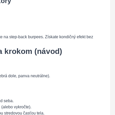
tory
te na step-back burpees. Získate kondičný efekt bez
a krokom (návod)
ebrá dole, panva neutrálne).
ed seba.
(alebo vykročte).
ou stredovou časťou tela.