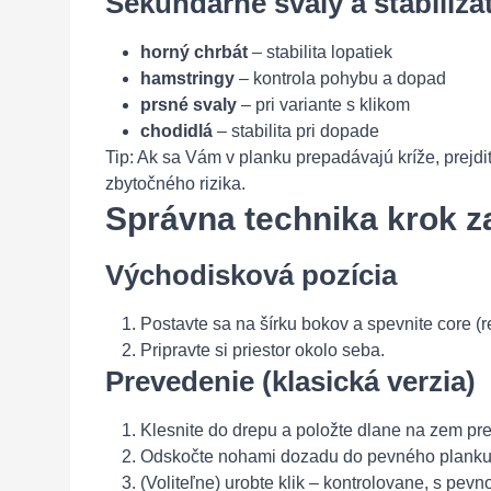
Sekundárne svaly a stabilizá
horný chrbát
– stabilita lopatiek
hamstringy
– kontrola pohybu a dopad
prsné svaly
– pri variante s klikom
chodidlá
– stabilita pri dopade
Tip: Ak sa Vám v planku prepadávajú kríže, prejdi
zbytočného rizika.
Správna technika krok z
Východisková pozícia
Postavte sa na šírku bokov a spevnite core (r
Pripravte si priestor okolo seba.
Prevedenie (klasická verzia)
Klesnite do drepu a položte dlane na zem pr
Odskočte nohami dozadu do pevného planku 
(Voliteľne) urobte klik – kontrolovane, s pevn