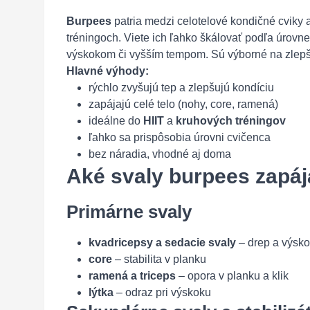
Burpees
patria medzi celotelové kondičné cviky 
tréningoch. Viete ich ľahko škálovať podľa úrovn
výskokom či vyšším tempom. Sú výborné na zlepšen
Hlavné výhody:
rýchlo zvyšujú tep a zlepšujú kondíciu
zapájajú celé telo (nohy, core, ramená)
ideálne do
HIIT
a
kruhových tréningov
ľahko sa prispôsobia úrovni cvičenca
bez náradia, vhodné aj doma
Aké svaly burpees zapáj
Primárne svaly
kvadricepsy a sedacie svaly
– drep a výsk
core
– stabilita v planku
ramená a triceps
– opora v planku a klik
lýtka
– odraz pri výskoku