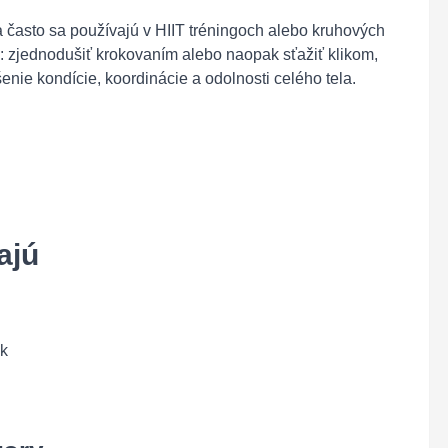
a často sa používajú v HIIT tréningoch alebo kruhových
e: zjednodušiť krokovaním alebo naopak sťažiť klikom,
ie kondície, koordinácie a odolnosti celého tela.
ajú
ok