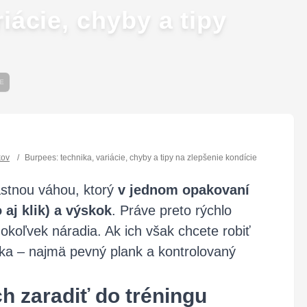
iácie, chyby a tipy
E
kov
/
Burpees: technika, variácie, chyby a tipy na zlepšenie kondície
astnou váhou, ktorý
v jednom opakovaní
 aj klik) a výskok
. Práve preto rýchlo
hokoľvek náradia. Ak ich však chcete robiť
ika – najmä pevný plank a kontrolovaný
h zaradiť do tréningu