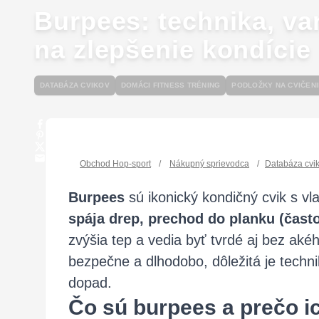
Burpees: technika, var
na zlepšenie kondície
DATABÁZA CVIKOV
DOMÁCI FITNESS TRÉNING
PODLOŽKY NA CVIČENI
Obchod Hop-sport
/
Nákupný sprievodca
/
Databáza cvi
Burpees
sú ikonický kondičný cvik s vl
spája drep, prechod do planku (často
zvýšia tep a vedia byť tvrdé aj bez aké
bezpečne a dlhodobo, dôležitá je techn
dopad.
Čo sú burpees a prečo ic