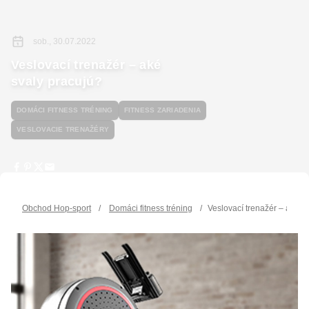
sob., 30.07.2022
Veslovací trenažér – aké
svaly pracujú?
DOMÁCI FITNESS TRÉNING
FITNESS ZARIADENIA
VESLOVACIE TRENAŽÉRY
Obchod Hop-sport
/
Domáci fitness tréning
/
Veslovací trenažér – aké s