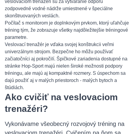
veslovaciom trenažéri sú za vytváranie odporu
zodpovedné vodné nádrže umiestnené v špeciálne
skonštruovaných veslách.
Počítač s monitorom je doplnkovým prvkom, ktorý uľahčuje
tréning tým, že zobrazuje všetky najdôležitejšie tréningové
parametre.
Veslovací trenažér je vďaka svojej konštrukcii veľmi
univerzálnym strojom. Bezpečne ho môžu používať
začiatočníci aj pokročilí. Špičkové zariadenia dostupné na
stránke Hop-Sport majú nielen široké možnosti podpory
tréningu, ale majú aj kompaktné rozmery. S úspechom sa
dajú použiť aj v malých priestoroch - malých bytoch a
štúdiách.
Ako cvičiť na veslovaciom
trenažéri?
Vykonávame všeobecný rozvojový tréning na
veslovaciom trenažéri. Cvičením na ňom sa