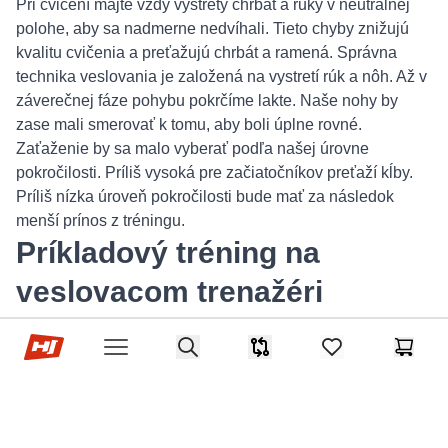
Pri cvičení majte vždy vystretý chrbát a ruky v neutrálnej
polohe, aby sa nadmerne nedvíhali. Tieto chyby znižujú
kvalitu cvičenia a preťažujú chrbát a ramená. Správna
technika veslovania je založená na vystretí rúk a nôh. Až v
záverečnej fáze pohybu pokrčíme lakte. Naše nohy by
zase mali smerovať k tomu, aby boli úplne rovné.
Zaťaženie by sa malo vyberať podľa našej úrovne
pokročilosti. Príliš vysoká pre začiatočníkov preťaží kĺby.
Príliš nízka úroveň pokročilosti bude mať za následok
menší prínos z tréningu.
Príkladový tréning na
veslovacom trenažéri
Hop-Sport.sk
Tréning na veslovacom trenažéri sa bude líšiť
Search
Porovnávač
items in favorites,
Košík
Open menu
podľa toho, aké efekty chceme dosiahnuť. Ak
chcete zlepšiť svoju kondíciu, mali by ste si
nastaviť odpor, ktorý vám umožní cvičiť