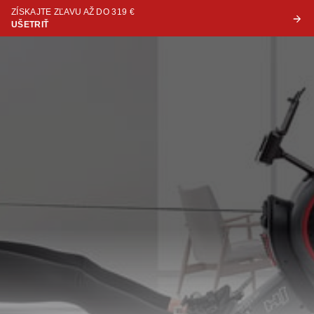
ZÍSKAJTE ZĽAVU AŽ DO 319 €
UŠETRIŤ