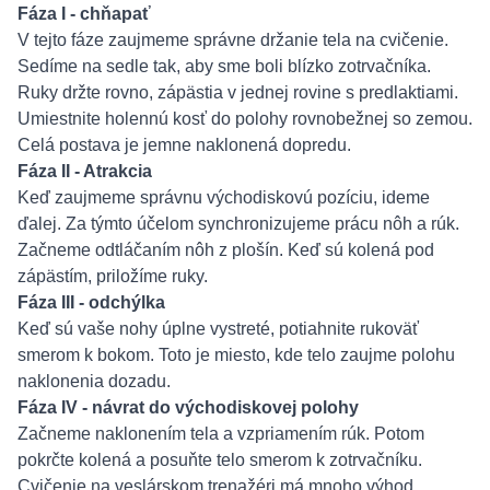
Fáza I - chňapať
V tejto fáze zaujmeme správne držanie tela na cvičenie.
Sedíme na sedle tak, aby sme boli blízko zotrvačníka.
Ruky držte rovno, zápästia v jednej rovine s predlaktiami.
Umiestnite holennú kosť do polohy rovnobežnej so zemou.
Celá postava je jemne naklonená dopredu.
Fáza II - Atrakcia
Keď zaujmeme správnu východiskovú pozíciu, ideme
ďalej. Za týmto účelom synchronizujeme prácu nôh a rúk.
Začneme odtláčaním nôh z plošín. Keď sú kolená pod
zápästím, priložíme ruky.
Fáza III - odchýlka
Keď sú vaše nohy úplne vystreté, potiahnite rukoväť
smerom k bokom. Toto je miesto, kde telo zaujme polohu
naklonenia dozadu.
Fáza IV - návrat do východiskovej polohy
Začneme naklonením tela a vzpriamením rúk. Potom
pokrčte kolená a posuňte telo smerom k zotrvačníku.
Cvičenie na veslárskom trenažéri má mnoho výhod.