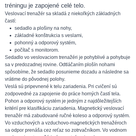
tréningu je zapojené celé telo.
Veslovací trenažér sa skladá z niekoľkých základných
častí:
sedadlo a plošiny na nohy,
základné konštrukcia s veslami,
pohonný a odporový systém,
počítač s monitorom.
Sedadlo vo veslovaciom trenažéri je pohyblivé a pohybuje
sa v predozadnej rovine. Odtláčaním plošín nohami
spôsobíme, že sedadlo posunieme dozadu a následne sa
vrátime do pôvodnej polohy.
Veslá sú pripevnené k telu zariadenia. Pri cvičení sú
zodpovedné za zapojenie do práce horných častí tela.
Pohon a odporový systém je jedným z najdôležitejších
kritérií pre klasifikáciu zariadenia. Magnetický veslovací
trenažér má zabudované ručné koleso a odporový systém.
Vo vzduchových a vzduchovo-magnetických trenažéroch
sa odpor prenáša cez reťaz so zotrvačníkom. Vo vodnom