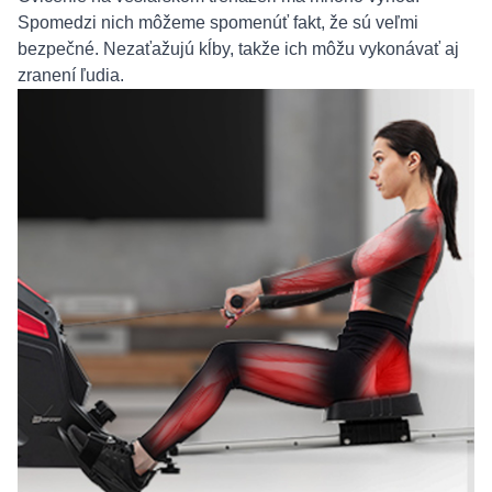
Spomedzi nich môžeme spomenúť fakt, že sú veľmi
bezpečné. Nezaťažujú kĺby, takže ich môžu vykonávať aj
zranení ľudia.