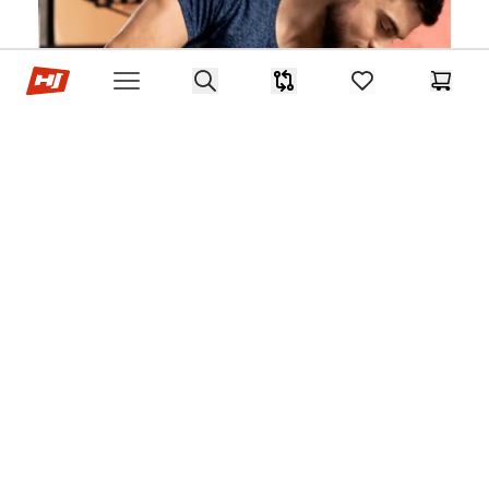
Hop-Sport.sk
Search
Porovnávač
items in favorites,
Košík
Open menu
Tréningový plán na
chudnutie - na čo si dať
pozor a akých chýb sa
vyvarovať?