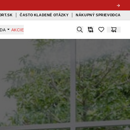
ORT.SK
ČASTO KLADENÉ OTÁZKY
NÁKUPNÝ SPRIEVODCA
Search
ADA
AKCIE
Porovnávač
items in favorit
Košík