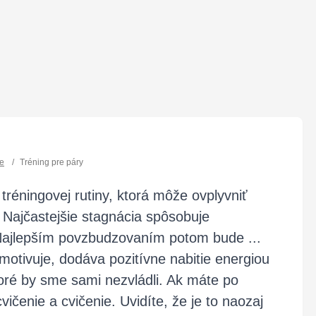
e
/
Tréning pre páry
tréningovej rutiny, ktorá môže ovplyvniť
s. Najčastejšie stagnácia spôsobuje
Najlepším povzbudzovaním potom bude ...
 motivuje, dodáva pozitívne nabitie energiou
oré by sme sami nezvládli. Ak máte po
vičenie a cvičenie. Uvidíte, že je to naozaj