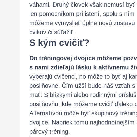
váhami. Druhý človek však nemusí byť
len pomocníkom pri istení, spolu s ním
môžeme vymyslieť úplne novú zostavu
cvikov či súťažiť.
S kým cvičiť?
Do tréningovej dvojice môžeme pozva
s nami zdieľajú lásku k aktívnemu ž
vyberajú cvičenci, no môže to byť aj ka
posilňovne. Čím užší bude náš vzťah s
mať. S blízkymi alebo rodinnými prísl
posilňovňu, kde môžeme cvičiť ďaleko
Alternatívou môže byť skupinový tréning
dvojice. Napriek tomu najhodnotnejším
párový tréning.