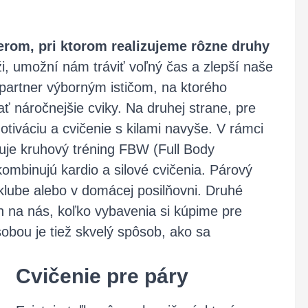
tnerom, pri ktorom realizujeme rôzne druhy
ži, umožní nám tráviť voľný čas a zlepší naše
partner výborným ističom, na ktorého
 náročnejšie cviky. Na druhej strane, pre
iváciu a cvičenie s kilami navyše. V rámci
zuje kruhový tréning FBW (Full Body
kombinujú kardio a silové cvičenia. Párový
 klube alebo v domácej posilňovni. Druhé
len na nás, koľko vybavenia si kúpime pre
obou je tiež skvelý spôsob, ako sa
Cvičenie pre páry