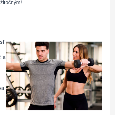
užitočným!
esť
ť a
va