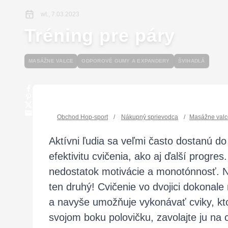
wt., 7.03.2023
Tréning pre páry
MASÁŽNE VALCE
ODPOROVÉ GUMY A EXPANDERY
ŠVIHADLÁ
Obchod Hop-sport
/
Nákupný sprievodca
/
Masážne valc
Aktívni ľudia sa veľmi často dostanú do 
efektivitu cvičenia, ako aj ďalší progre
nedostatok motivácie a monotónnosť. 
ten druhý! Cvičenie vo dvojici dokonale
a navyše umožňuje vykonávať cviky, kt
svojom boku polovičku, zavolajte ju na c