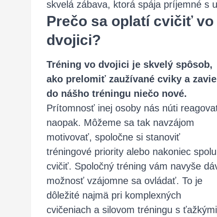
skvelá zábava, ktorá spája príjemné s 
Prečo sa oplatí cvičiť vo
dvojici?
Tréning vo dvojici je skvelý spôsob,
ako prelomiť zaužívané cviky a zavi
do nášho tréningu niečo nové.
Prítomnosť inej osoby nás núti reagova
naopak. Môžeme sa tak navzájom
motivovať, spoločne si stanoviť
tréningové priority alebo nakoniec spolu
cvičiť. Spoločný tréning vám navyše dá
možnosť vzájomne sa ovládať. To je
dôležité najmä pri komplexných
cvičeniach a silovom tréningu s ťažkými