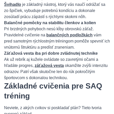
Švihadlo
je základný nástroj, ktorý vás naučí odrážať sa
zo špičiek, vybuduje potrebnú kondíciu a dokonale
zosúladí prácu zápästí s rýchlymi skokmi nôh.
Balančné pomôcky na stabilitu členkov a kolien
Pri brzdných pohyboch nesú kĺby obrovskú záťaž.
Pravidelné cvičenie na
balančných podložkách
vám
pred samotným rýchlostným tréningom pomôže spevniť ich
vnútornú štruktúru a predísť zraneniam.
Záťažová vesta iba pri dobre zvládnutej technike
Ak už rebrík aj kužele ovládate so zavretými očami a
hľadáte progres,
záťažová vesta
okamžite zvýši intenzitu
odrazov. Patrí však skutočne len do rúk pokročilým
športovcom s dokonalou technikou.
Základné cvičenia pre SAQ
tréning
Neviete, z akých cvikov si poskladať plán? Tieto tvoria
overený základ.