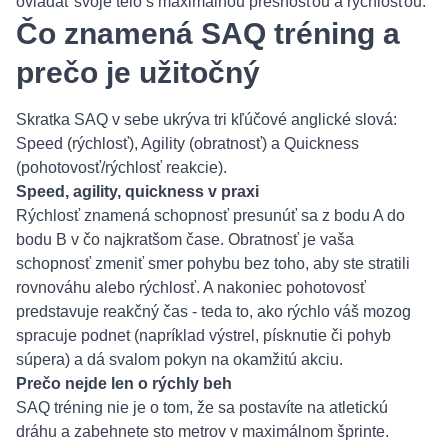
ovládať svoje telo s maximálnou presnosťou a rýchlosťou.
Čo znamená SAQ tréning a
prečo je užitočný
Skratka SAQ v sebe ukrýva tri kľúčové anglické slová:
Speed (rýchlosť), Agility (obratnosť) a Quickness
(pohotovosť/rýchlosť reakcie).
Speed, agility, quickness v praxi
Rýchlosť znamená schopnosť presunúť sa z bodu A do
bodu B v čo najkratšom čase. Obratnosť je vaša
schopnosť zmeniť smer pohybu bez toho, aby ste stratili
rovnováhu alebo rýchlosť. A nakoniec pohotovosť
predstavuje reakčný čas - teda to, ako rýchlo váš mozog
spracuje podnet (napríklad výstrel, písknutie či pohyb
súpera) a dá svalom pokyn na okamžitú akciu.
Prečo nejde len o rýchly beh
SAQ tréning nie je o tom, že sa postavíte na atletickú
dráhu a zabehnete sto metrov v maximálnom šprinte.