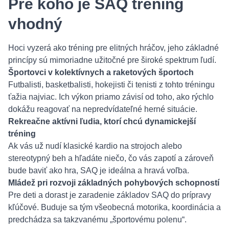
Pre koho je SAQ tréning
vhodný
Hoci vyzerá ako tréning pre elitných hráčov, jeho základné
princípy sú mimoriadne užitočné pre široké spektrum ľudí.
Športovci v kolektívnych a raketových športoch
Futbalisti, basketbalisti, hokejisti či tenisti z tohto tréningu
ťažia najviac. Ich výkon priamo závisí od toho, ako rýchlo
dokážu reagovať na nepredvídateľné herné situácie.
Rekreačne aktívni ľudia, ktorí chcú dynamickejší
tréning
Ak vás už nudí klasické kardio na strojoch alebo
stereotypný beh a hľadáte niečo, čo vás zapotí a zároveň
bude baviť ako hra, SAQ je ideálna a hravá voľba.
Mládež pri rozvoji základných pohybových schopností
Pre deti a dorast je zaradenie základov SAQ do prípravy
kľúčové. Buduje sa tým všeobecná motorika, koordinácia a
predchádza sa takzvanému „športovému polenu“.