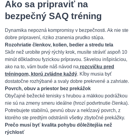
Ako sa pripraviť na
bezpečný SAQ tréning
Dynamika nepozná kompromisy v bezpečnosti. Ak nie ste
dobre pripravení, riziko zranenia prudko stúpa.
Rozohriatie členkov, kolien, bedier a stredu tela
Skôr než urobíte prvý rýchly krok, musíte stráviť aspoň 10
minút dôkladnou fyzickou prípravou. Skvelou inšpiráciou,
ako na to, vám bude náš návod na
rozcvičku pred
tréningom, ktorú zvládne každý
. Kĺby musia byť
dostatočne rozhýbané a svaly dobre prekrvené a zahriate.
Povrch, obuv a priestor bez prekážok
Obyčajné bežecké tenisky s hrubou a mäkkou podrážkou
nie sú na zmeny smeru ideálne (hrozí podvrtnutie členka).
Potrebujete stabilnú, pevnú obuv a nekĺzavý povrch, z
ktorého ste predtým odstránili všetky zbytočné prekážky.
Prečo musí byť kvalita pohybu dôležitejšia než
rýchlosť