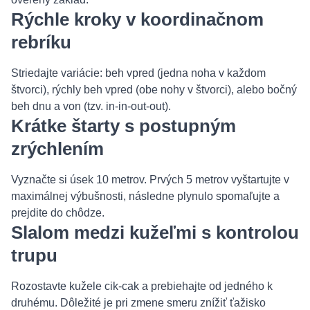
Rýchle kroky v koordinačnom
rebríku
Striedajte variácie: beh vpred (jedna noha v každom
štvorci), rýchly beh vpred (obe nohy v štvorci), alebo bočný
beh dnu a von (tzv. in-in-out-out).
Krátke štarty s postupným
zrýchlením
Vyznačte si úsek 10 metrov. Prvých 5 metrov vyštartujte v
maximálnej výbušnosti, následne plynulo spomaľujte a
prejdite do chôdze.
Slalom medzi kužeľmi s kontrolou
trupu
Rozostavte kužele cik-cak a prebiehajte od jedného k
druhému. Dôležité je pri zmene smeru znížiť ťažisko