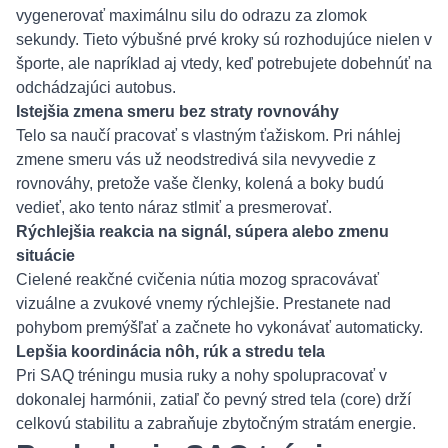
vygenerovať maximálnu silu do odrazu za zlomok
sekundy. Tieto výbušné prvé kroky sú rozhodujúce nielen v
športe, ale napríklad aj vtedy, keď potrebujete dobehnúť na
odchádzajúci autobus.
Istejšia zmena smeru bez straty rovnováhy
Telo sa naučí pracovať s vlastným ťažiskom. Pri náhlej
zmene smeru vás už neodstredivá sila nevyvedie z
rovnováhy, pretože vaše členky, kolená a boky budú
vedieť, ako tento náraz stlmiť a presmerovať.
Rýchlejšia reakcia na signál, súpera alebo zmenu
situácie
Cielené reakčné cvičenia nútia mozog spracovávať
vizuálne a zvukové vnemy rýchlejšie. Prestanete nad
pohybom premýšľať a začnete ho vykonávať automaticky.
Lepšia koordinácia nôh, rúk a stredu tela
Pri SAQ tréningu musia ruky a nohy spolupracovať v
dokonalej harmónii, zatiaľ čo pevný stred tela (core) drží
celkovú stabilitu a zabraňuje zbytočným stratám energie.