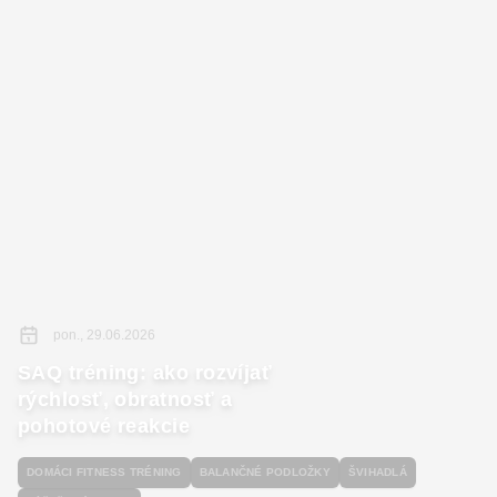
pon., 29.06.2026
SAQ tréning: ako rozvíjať
rýchlosť, obratnosť a
pohotové reakcie
DOMÁCI FITNESS TRÉNING
BALANČNÉ PODLOŽKY
ŠVIHADLÁ