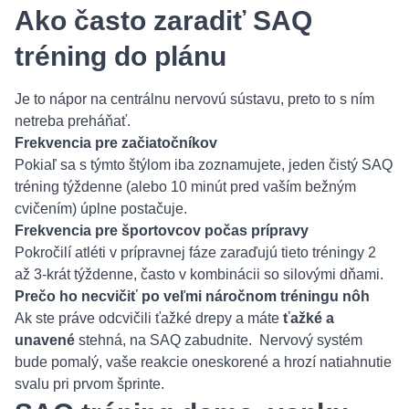
Ako často zaradiť SAQ
tréning do plánu
Je to nápor na centrálnu nervovú sústavu, preto to s ním
netreba preháňať.
Frekvencia pre začiatočníkov
Pokiaľ sa s týmto štýlom iba zoznamujete, jeden čistý SAQ
tréning týždenne (alebo 10 minút pred vaším bežným
cvičením) úplne postačuje.
Frekvencia pre športovcov počas prípravy
Pokročilí atléti v prípravnej fáze zaraďujú tieto tréningy 2
až 3-krát týždenne, často v kombinácii so silovými dňami.
Prečo ho necvičiť po veľmi náročnom tréningu nôh
Ak ste práve odcvičili ťažké drepy a máte
ťažké a
unavené
stehná, na SAQ zabudnite. Nervový systém
bude pomalý, vaše reakcie oneskorené a hrozí natiahnutie
svalu pri prvom šprinte.