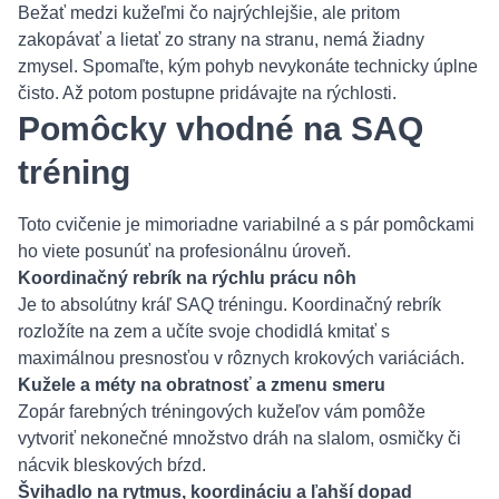
Bežať medzi kužeľmi čo najrýchlejšie, ale pritom
zakopávať a lietať zo strany na stranu, nemá žiadny
zmysel. Spomaľte, kým pohyb nevykonáte technicky úplne
čisto. Až potom postupne pridávajte na rýchlosti.
Pomôcky vhodné na SAQ
tréning
Toto cvičenie je mimoriadne variabilné a s pár pomôckami
ho viete posunúť na profesionálnu úroveň.
Koordinačný rebrík na rýchlu prácu nôh
Je to absolútny kráľ SAQ tréningu. Koordinačný rebrík
rozložíte na zem a učíte svoje chodidlá kmitať s
maximálnou presnosťou v rôznych krokových variáciách.
Kužele a méty na obratnosť a zmenu smeru
Zopár farebných tréningových kužeľov vám pomôže
vytvoriť nekonečné množstvo dráh na slalom, osmičky či
nácvik bleskových bŕzd.
Švihadlo na rytmus, koordináciu a ľahší dopad