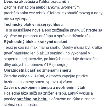
Úvodná aktivácia a ľahká práca nôh
Začnite švihadlom alebo ľahkým, uvoľneným
prechádzaním cez rebrík. Cieľom je zobudiť mozog a nohy,
nie sa vyčerpať.
Technický blok v nižšej rýchlosti
Tu si naskúšajte nové alebo zložitejšie prvky. Sústreďte sa
výlučne na presnosť došľapu a správne držanie rúk.
Rýchlostný blok s krátkymi úsekmi
Teraz je čas na maximálnu snahu. Úseky musia byť krátke
(trvať napríklad len 5 až 10 sekúnd), no vykonané v
stopercentnej intenzite, po ktorých nasleduje dostatočne
dlhý oddych na obnovu ATP (energie).
Obratnostná časť so zmenami smeru
Zaraďte cviky s kužeľmi, v ktorých zapojíte prudké
brzdenie a zmeny smeru vpravo aj vľavo.
Záver s upokojením tempa a uvoľnením lýtok
Posledná fáza slúži na zníženie tepu. Ľahký výklus a
poctivý
strečing po behu
s dôrazom na lýtka a zadné
stehná sú nutnosťou.