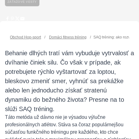
ZÁŤAŽOVÉ VESTY
Obchod Hop-sport
/
Domáci fitness tréning
/
SAQ tréning: ako rozvíjať 
Behanie dlhých tratí vám vybuduje vytrvalosť a
dvíhanie činiek silu. Čo však v prípade, ak
potrebujete rýchlo vyštartovať za loptou,
bleskovo zmeniť smer, vyhnúť sa prekážke
alebo len jednoducho získať stratenú
dynamiku do bežného života? Presne na to
slúži SAQ tréning.
Táto metóda už dávno nie je výsadou výlučne
profesionálnych atlétov. Stáva sa čoraz populárnejšou
súčasťou funkčného tréningu pre každého, kto chce