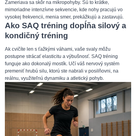
Zameriava sa skôr na mikropohyby. Sú to krátke,
mimoriadne intenzívne sekvencie, kde nohy pracujú vo
vysokej frekvencii, menia smer, prekážkujú a zastavujú.
Ako SAQ tréning dopĺňa silový a
kondičný tréning
Ak cvičíte len s ťažkými váhami, vaše svaly môžu
postupne strácať elasticitu a výbušnosť. SAQ tréning
funguje ako dokonalý mostík. Učí váš nervový systém
premeniť hrubú silu, ktorú ste nabrali v posilňovni, na
reálnu, využiteľnú dynamiku a atletický pohyb.