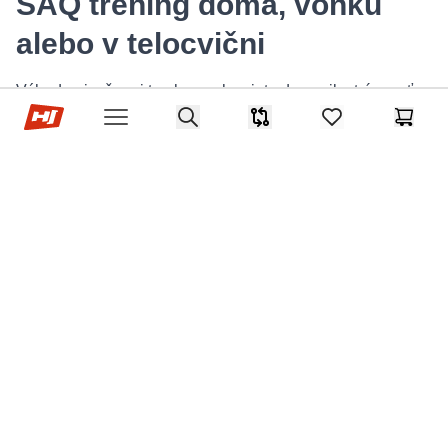
SAQ tréning doma, vonku
alebo v telocvični
Výhodou je, že pri troche snahy viete dynamiku trénovať
Hop-Sport.sk
prakticky kdekoľvek.
Search
Porovnávač
items in favorites,
Košík
Open menu
Domáci tréning s rebríkom a malým priestorom
Ak máte doma voľnú aspoň trojmetrovú chodbu s dobrou
protišmykovou podlahou, rozložte si koordinačný rebrík.
Už len obyčajné stepovanie dnu a von vám úžasne
naštartuje tep aj koordináciu. Ak vás takýto pohyb chytí,
môžete sa inšpirovať naším
sprievodcom, ako si vybaviť
malé domáce fitko
, a vytvoriť si svoj vlastný tréningový
kútik.
Vonkajší tréning s kužeľmi a krátkymi šprintmi
Ihrisko alebo rovinatý trávnik v parku sú dokonalým
miestom. Tu máte priestor na plnohodnotné štarty, dlhé
slalomy a beh so zmenami smeru v plnej rýchlosti.
Telocvičňa ako bezpečné miesto na rýchle zmeny