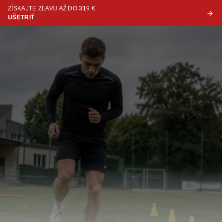
ZÍSKAJTE ZĽAVU AŽ DO 319 €
UŠETRIŤ