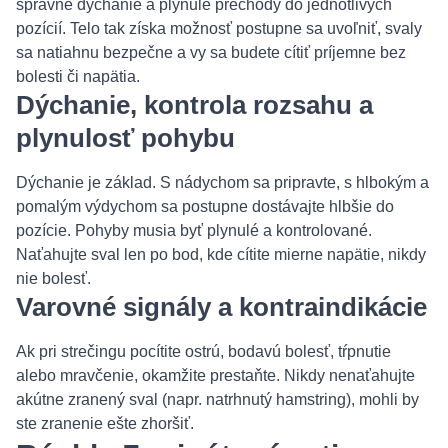
správne dýchanie a plynulé prechody do jednotlivých
pozícií. Telo tak získa možnosť postupne sa uvoľniť, svaly
sa natiahnu bezpečne a vy sa budete cítiť príjemne bez
bolesti či napätia.
Dýchanie, kontrola rozsahu a
plynulosť pohybu
Dýchanie je základ. S nádychom sa pripravte, s hlbokým a
pomalým výdychom sa postupne dostávajte hlbšie do
pozície. Pohyby musia byť plynulé a kontrolované.
Naťahujte sval len po bod, kde cítite mierne napätie, nikdy
nie bolesť.
Varovné signály a kontraindikácie
Ak pri strečingu pocítite ostrú, bodavú bolesť, tŕpnutie
alebo mravčenie, okamžite prestaňte. Nikdy nenaťahujte
akútne zranený sval (napr. natrhnutý hamstring), mohli by
ste zranenie ešte zhoršiť.