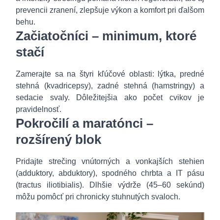
prevencii zranení, zlepšuje výkon a komfort pri ďalšom
behu.
Začiatočníci – minimum, ktoré
stačí
Zamerajte sa na štyri kľúčové oblasti: lýtka, predné
stehná (kvadricepsy), zadné stehná (hamstringy) a
sedacie svaly. Dôležitejšia ako počet cvikov je
pravidelnosť.
Pokročilí a maratónci –
rozšírený blok
Pridajte strečing vnútorných a vonkajších stehien
(adduktory, abduktory), spodného chrbta a IT pásu
(tractus iliotibialis). Dlhšie výdrže (45–60 sekúnd)
môžu pomôcť pri chronicky stuhnutých svaloch.