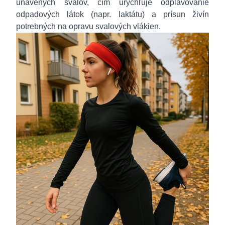
unavených svalov, čím urýchľuje odplavovanie
odpadových látok (napr. laktátu) a prísun živín
potrebných na opravu svalových vlákien.