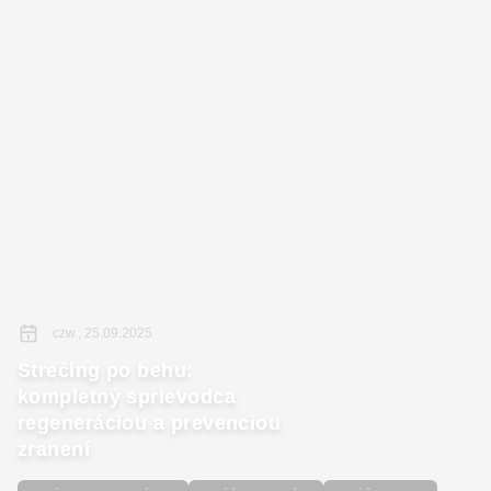
czw., 25.09.2025
Strečing po behu:
kompletný sprievodca
regeneráciou a prevenciou
zranení