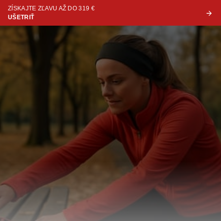
ZÍSKAJTE ZĽAVU AŽ DO 319 €
UŠETRIŤ