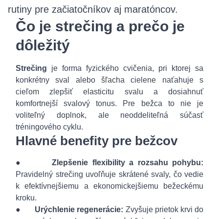
rutiny pre začiatočníkov aj maratóncov.
Čo je strečing a prečo je
dôležitý
Strečing
je forma fyzického cvičenia, pri ktorej sa
konkrétny sval alebo šľacha cielene naťahuje s
cieľom zlepšiť elasticitu svalu a dosiahnuť
komfortnejší svalový tonus. Pre bežca to nie je
voliteľný doplnok, ale neoddeliteľná súčasť
tréningového cyklu.
Hlavné benefity pre bežcov
●
Zlepšenie flexibility a rozsahu pohybu:
Pravidelný strečing uvoľňuje skrátené svaly, čo vedie
k efektívnejšiemu a ekonomickejšiemu bežeckému
kroku.
●
Urýchlenie regenerácie:
Zvyšuje prietok krvi do