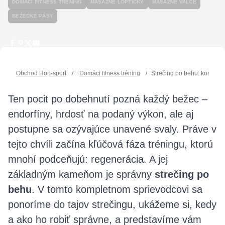
DOMÁCI FITNESS TRÉNING
MASÁŽNE LOPTIČKY
MASÁŽNE VALCE
BEŽECKÉ PÁSY
Obchod Hop-sport
/
Domáci fitness tréning
/
Strečing po behu: komplet
Ten pocit po dobehnutí pozná každý bežec –
endorfíny, hrdosť na podaný výkon, ale aj
postupne sa ozývajúce unavené svaly. Práve v
tejto chvíli začína kľúčová fáza tréningu, ktorú
mnohí podceňujú: regenerácia. A jej
základným kameňom je správny
strečing po
behu
. V tomto kompletnom sprievodcovi sa
ponoríme do tajov strečingu, ukážeme si, kedy
a ako ho robiť správne, a predstavíme vám