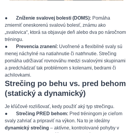
●
Zníženie svalovej bolesti (DOMS):
Pomáha
zmierniť oneskorenú svalovú bolesť, známu ako
„svalovica“, ktorá sa objavuje deň alebo dva po náročnom
tréningu.
●
Prevencia zranení:
Uvoľnené a flexibilné svaly sú
menej náchylné na natiahnutie či natrhnutie. Strečing
pomáha udržiavať rovnováhu medzi svalovými skupinami
a predchádzať tak problémom s kolenami, bedrami či
achilovkami.
Strečing po behu vs. pred behom
(statický a dynamický)
Je kľúčové rozlišovať, kedy použiť aký typ strečingu.
●
Strečing PRED behom:
Pred tréningom je cieľom
svaly zahriať a pripraviť na výkon. Na to je ideálny
dynamický strečing
– aktívne, kontrolované pohyby v