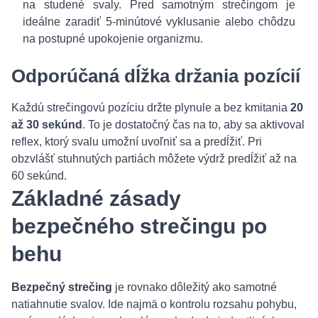
na studené svaly. Pred samotným strečingom je
ideálne zaradiť 5-minútové vyklusanie alebo chôdzu
na postupné upokojenie organizmu.
Odporúčaná dĺžka držania pozícií
Každú strečingovú pozíciu držte plynule a bez kmitania
20
až 30 sekúnd
. To je dostatočný čas na to, aby sa aktivoval
reflex, ktorý svalu umožní uvoľniť sa a predĺžiť. Pri
obzvlášť stuhnutých partiách môžete výdrž predĺžiť až na
60 sekúnd.
Základné zásady
bezpečného strečingu po
behu
Bezpečný strečing
je rovnako dôležitý ako samotné
natiahnutie svalov. Ide najmä o kontrolu rozsahu pohybu,