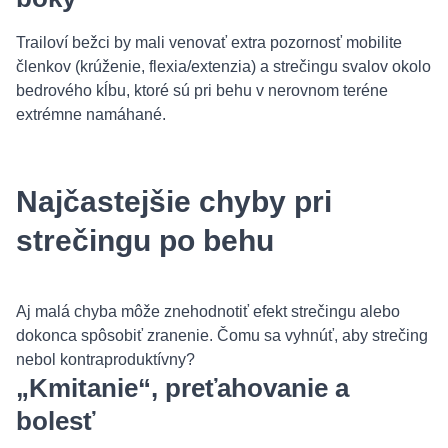
Trailoví bežci by mali venovať extra pozornosť mobilite
členkov (krúženie, flexia/extenzia) a strečingu svalov okolo
bedrového kĺbu, ktoré sú pri behu v nerovnom teréne
extrémne namáhané.
Najčastejšie chyby pri
strečingu po behu
Aj malá chyba môže znehodnotiť efekt strečingu alebo
dokonca spôsobiť zranenie. Čomu sa vyhnúť, aby strečing
nebol kontraproduktívny?
„Kmitanie“, preťahovanie a
bolesť