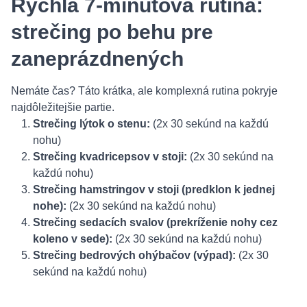
Rýchla 7-minútová rutina:
strečing po behu pre
zaneprázdnených
Nemáte čas? Táto krátka, ale komplexná rutina pokryje
najdôležitejšie partie.
Strečing lýtok o stenu:
(2x 30 sekúnd na každú
nohu)
Strečing kvadricepsov v stoji:
(2x 30 sekúnd na
každú nohu)
Strečing hamstringov v stoji (predklon k jednej
nohe):
(2x 30 sekúnd na každú nohu)
Strečing sedacích svalov (prekríženie nohy cez
koleno v sede):
(2x 30 sekúnd na každú nohu)
Strečing bedrových ohýbačov (výpad):
(2x 30
sekúnd na každú nohu)