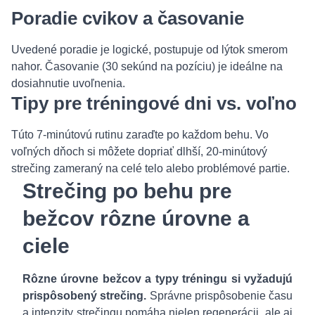
Poradie cvikov a časovanie
Uvedené poradie je logické, postupuje od lýtok smerom
nahor. Časovanie (30 sekúnd na pozíciu) je ideálne na
dosiahnutie uvoľnenia.
Tipy pre tréningové dni vs. voľno
Túto 7-minútovú rutinu zaraďte po každom behu. Vo
voľných dňoch si môžete dopriať dlhší, 20-minútový
strečing zameraný na celé telo alebo problémové partie.
Strečing po behu pre
bežcov
rôzne úrovne a
ciele
Rôzne úrovne bežcov a typy tréningu si vyžadujú
prispôsobený strečing.
Správne prispôsobenie času
a intenzity strečingu pomáha nielen regenerácii, ale aj