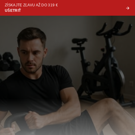
ZÍSKAJTE ZĽAVU AŽ DO 319 €
UŠETRIŤ