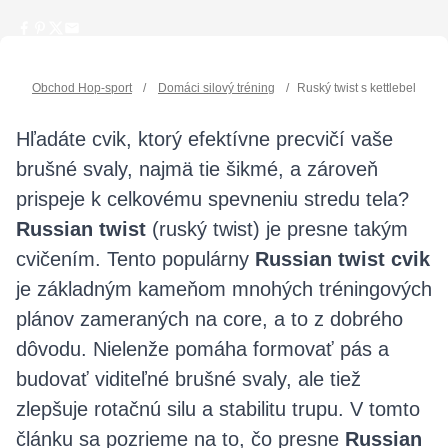
Obchod Hop-sport
/
Domáci silový tréning
/
Ruský twist s kettlebellom 
Hľadáte cvik, ktorý efektívne precvičí vaše
brušné svaly, najmä tie šikmé, a zároveň
prispeje k celkovému spevneniu stredu tela?
Russian twist
(ruský twist) je presne takým
cvičením. Tento populárny
Russian twist cvik
je základným kameňom mnohých tréningových
plánov zameraných na core, a to z dobrého
dôvodu. Nielenže pomáha formovať pás a
budovať viditeľné brušné svaly, ale tiež
zlepšuje rotačnú silu a stabilitu trupu. V tomto
článku sa pozrieme na to, čo presne
Russian