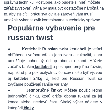
správnu techniku. Postupne, ako budete silnieť, môžete
záťaž zvyšovať. Váha by mala byť dostatočne náročná na
to, aby ste cítili prácu svalov, ale zároveň vám musí
umožniť vykonať cvik kontrolovane a technicky správne.
Populárne vybavenie pre
russian twist
●
Kettlebell:
Russian twist kettlebell
je veľmi
obľúbenou voľbou vďaka jeho tvaru a rukoväti, ktorá
umožňuje pohodlný úchop oboma rukami. Môžete
začať s ľahším
kettlebell
a postupne prejsť na ťažšie,
napríklad pre pokročilých cvičencov môže byť výzvou
aj
kettlebell 24kg
, aj keď pre Russian twist sa
zvyčajne používajú ľahšie varianty.
●
Jednoručné činky:
Môžete použiť jednu
jednoručnú činku, ktorú držíte oboma rukami za jej
konce alebo stredovú časť. Široký výber nájdete v
kategórii
činky
.