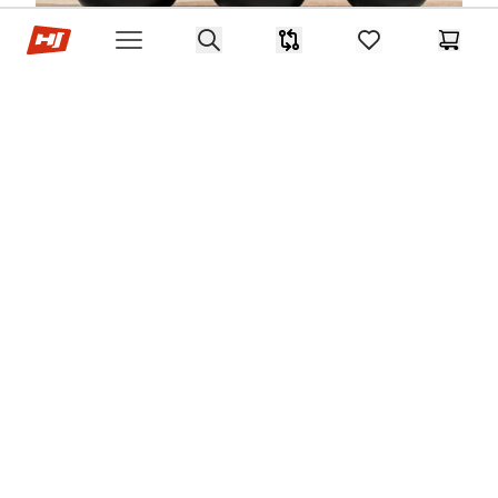
Hop-Sport.sk
Search
Porovnávač
items in favorites,
Košík
Open menu
Populárne vybavenie pre russian twist:
●
Kettlebell:
Russian twist kettlebell
je veľmi
obľúbenou voľbou vďaka jeho tvaru a rukoväti, ktorá
umožňuje pohodlný úchop oboma rukami. Môžete začať s
ľahším
kettlebell
a postupne prejsť na ťažšie, napríklad
pre pokročilých cvičencov môže byť výzvou aj
kettlebell
24kg
, aj keď pre Russian twist sa zvyčajne používajú
ľahšie varianty.
●
Jednoručné činky:
Môžete použiť jednu jednoručnú
činku, ktorú držíte oboma rukami za jej konce alebo
stredovú časť. Široký výber nájdete v kategórii
činky
.
●
Medicinbal:
Klasická pomôcka pre core tréning,
ľahko sa drží a umožňuje plynulý pohyb.
●
Kotúč zo závažia:
Ak máte doma sadu
závažia
,
môžete použiť jeden kotúč primeranej hmotnosti.