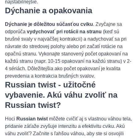
najstabilnejšie.
Dýchanie a opakovania
Dýchanie je dôležitou súčasťou cviku
. Zvyčajne sa
odporúča
vydychovať pri rotácii na stranu
(keď sú
brušné svaly v najväčšej kontrakcii) a nadychovať sa pri
návrate do stredovej polohy alebo pri začatí rotácie na
opačnú stranu. Vykonajte stanovený počet opakovaní na
každú stranu (napr. 10-15 opakovaní na každú stranu) v 2-
4 sériách. Dôležitejšia ako počet opakovaní je kvalita
prevedenia a kontrakcia brušných svalov.
Russian twist - užitočné
vybavenie. Akú váhu zvoliť na
Russian twist?
Hoci
Russian twist
môžete cvičiť aj s vlastnou váhou tela,
pridanie záťaže zvyšuje intenzitu a efektivitu cviku. Akú
váhu zvoliť? Začnite s ľahšou váhou, aby ste si osvojili