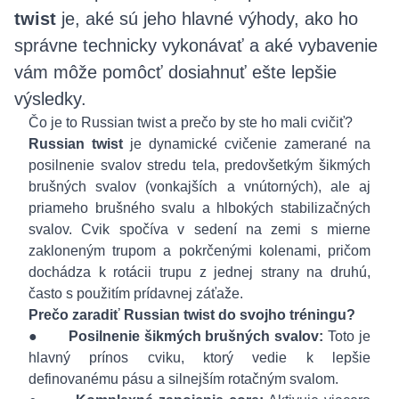
twist
je, aké sú jeho hlavné výhody, ako ho
správne technicky vykonávať a aké vybavenie
vám môže pomôcť dosiahnuť ešte lepšie
výsledky.
Čo je to Russian twist a prečo by ste ho mali cvičiť?
Russian twist
je dynamické cvičenie zamerané na
posilnenie svalov stredu tela, predovšetkým šikmých
brušných svalov (vonkajších a vnútorných), ale aj
priameho brušného svalu a hlbokých stabilizačných
svalov. Cvik spočíva v sedení na zemi s mierne
zakloneným trupom a pokrčenými kolenami, pričom
dochádza k rotácii trupu z jednej strany na druhú,
často s použitím prídavnej záťaže.
Prečo zaradiť Russian twist do svojho tréningu?
●
Posilnenie šikmých brušných svalov:
Toto je
hlavný prínos cviku, ktorý vedie k lepšie
definovanému pásu a silnejším rotačným svalom.