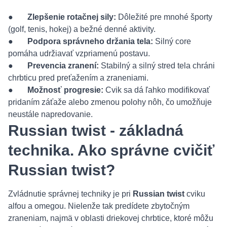
●
Zlepšenie rotačnej sily:
Dôležité pre mnohé športy
(golf, tenis, hokej) a bežné denné aktivity.
●
Podpora správneho držania tela:
Silný core
pomáha udržiavať vzpriamenú postavu.
●
Prevencia zranení:
Stabilný a silný stred tela chráni
chrbticu pred preťažením a zraneniami.
●
Možnosť progresie:
Cvik sa dá ľahko modifikovať
pridaním záťaže alebo zmenou polohy nôh, čo umožňuje
neustále napredovanie.
Russian twist - základná
technika. Ako správne cvičiť
Russian twist?
Zvládnutie správnej techniky je pri
Russian twist
cviku
alfou a omegou. Nielenže tak predídete zbytočným
zraneniam, najmä v oblasti driekovej chrbtice, ktoré môžu