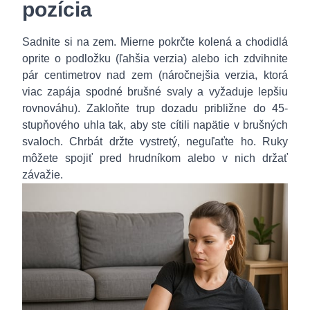
pozícia
Sadnite si na zem. Mierne pokrčte kolená a chodidlá
oprite o podložku (ľahšia verzia) alebo ich zdvihnite
pár centimetrov nad zem (náročnejšia verzia, ktorá
viac zapája spodné brušné svaly a vyžaduje lepšiu
rovnováhu). Zakloňte trup dozadu približne do 45-
stupňového uhla tak, aby ste cítili napätie v brušných
svaloch. Chrbát držte vystretý, neguľaťte ho. Ruky
môžete spojiť pred hrudníkom alebo v nich držať
závažie.