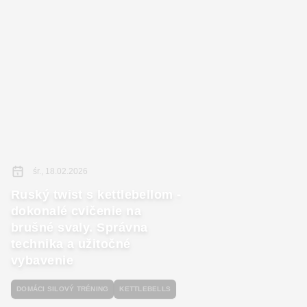
śr., 18.02.2026
Ruský twist s kettlebellom -
dokonalé cvičenie na
brušné svaly. Správna
technika a užitočné
vybavenie
DOMÁCI SILOVÝ TRÉNING
KETTLEBELLS