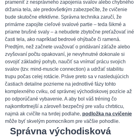
prameniť z nesprávneho zapojenia svalov alebo chybného
držania tela, ale predovšetkým zabezpečíte, že cvičenie
bude skutočne efektívne. Správna technika zaručí, že
primárne zapojíte cieľové svalové partie – teda šikmé a
priame brušné svaly – a nebudete zbytočne preťažovať iné
časti tela, ako napríklad bedrové ohýbače či ramená.
Predtým, než začnete uvažovať o pridávaní záťaže alebo
zvyšovaní počtu opakovaní, je nevyhnutné dokonale si
osvojiť základný pohyb, naučiť sa vnímať prácu svojich
svalov (tzv. mind-muscle connection) a udržať stabilitu
trupu počas celej rotácie. Práve preto sa v nasledujúcich
častiach detailne pozrieme na jednotlivé fázy tohto
komplexného cviku, od správnej východiskovej pozície až
po odporúčané vybavenie. A aby bol váš tréning čo
najkomfortnejší a zároveň bezpečný pre vašu chrbticu,
najmä ak cvičíte na tvrdej podlahe,
podložka na cvičenie
môže byť skvelým pomocníkom pre väčšie pohodlie.
Správna východisková