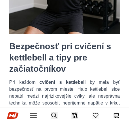
Bezpečnosť pri cvičení s
kettlebell a tipy pre
začiatočníkov
Pri každom
cvičení s kettlebell
by mala byť
bezpečnosť na prvom mieste. Halo kettlebell síce
nepatrí medzi najrizikovejšie cviky, ale nesprávna
technika môže spôsobiť nepríjemné napätie v krku,
ramenách alebo chrbte. Ak cítite ostrú bolesť, ihneď
Hop-Sport.sk
Search
cvičenie prerušte a skontrolujte, či nie ste prehnutí v
Porovnávač
items in favorites,
Košík
Open menu
driekovej chrbtici alebo či nepoužívate príliš ťažkú