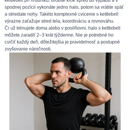
kettlebell pri hrudníku, urobíte krok vpred do výpadu a v
spodnej pozícii vykonáte jedno halo, potom sa vrátite späť
a striedate nohy. Takéto komplexné cvicenie s kettlebell
výrazne zaťažuje stred tela, koordináciu a rovnováhu.
Či už trénujete doma alebo v posilňovni, halo s kettlebell
môžete zaradiť 2–3 krát týždenne. Nie je potrebné ho
cvičiť každý deň, dôležitejšia je pravidelnosť a postupné
zvyšovanie náročnosti.