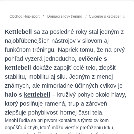
Obchod Hop-sport
/
Domáci silový tréning
/
Cvičenie s kettlebell: ako s
Kettlebell
sa za posledné roky stal jedným z
najobľúbenejších nástrojov v silovom aj
funkčnom tréningu. Napriek tomu, že na prvý
pohľad vyzerá jednoducho,
cvičenie s
kettlebell
dokáže zapojiť celé telo, zlepšiť
stabilitu, mobilitu aj silu. Jedným z menej
známych, ale mimoriadne účinných cvikov je
halo s
kettlebell
– kruživý pohyb okolo hlavy,
ktorý posilňuje ramená, trup a zároveň
zlepšuje pohyblivosť hornej časti tela.
Mnohí ľudia sa pri prvom kontakte s týmto cvikom
dopúšťajú chýb, ktoré môžu viesť k preťaženiu krku,