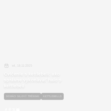
wt., 18.11.2025
Cvičenie s kettlebell: ako
správne vykonávať halo s
kettlebell
DOMÁCI SILOVÝ TRÉNING
KETTLEBELLS