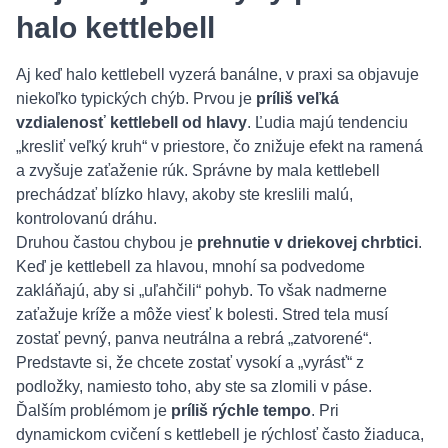
halo kettlebell
Aj keď halo kettlebell vyzerá banálne, v praxi sa objavuje
niekoľko typických chýb. Prvou je
príliš veľká
vzdialenosť kettlebell od hlavy
. Ľudia majú tendenciu
„kresliť veľký kruh“ v priestore, čo znižuje efekt na ramená
a zvyšuje zaťaženie rúk. Správne by mala kettlebell
prechádzať blízko hlavy, akoby ste kreslili malú,
kontrolovanú dráhu.
Druhou častou chybou je
prehnutie v driekovej chrbtici
.
Keď je kettlebell za hlavou, mnohí sa podvedome
zakláňajú, aby si „uľahčili“ pohyb. To však nadmerne
zaťažuje kríže a môže viesť k bolesti. Stred tela musí
zostať pevný, panva neutrálna a rebrá „zatvorené“.
Predstavte si, že chcete zostať vysokí a „vyrásť“ z
podložky, namiesto toho, aby ste sa zlomili v páse.
Ďalším problémom je
príliš rýchle tempo
. Pri
dynamickom cvičení s kettlebell je rýchlosť často žiaduca,