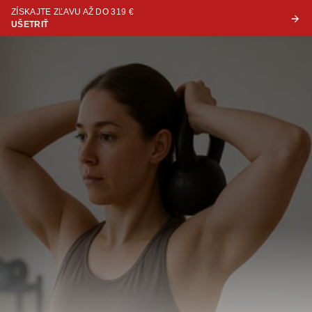
ZÍSKAJTE ZĽAVU AŽ DO 319 €
UŠETRIŤ