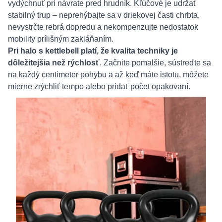
vydýchnuť pri návrate pred hrudník. Kľúčové je udržať
stabilný trup – neprehýbajte sa v driekovej časti chrbta,
nevystrčte rebrá dopredu a nekompenzujte nedostatok
mobility prílišným zakláňaním.
Pri halo s kettlebell platí, že kvalita techniky je
dôležitejšia než rýchlosť
. Začnite pomalšie, sústreďte sa
na každý centimeter pohybu a až keď máte istotu, môžete
mierne zrýchliť tempo alebo pridať počet opakovaní.