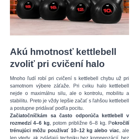
Akú hmotnosť kettlebell
zvoliť pri cvičení halo
Mnoho ľudí robí pri cvičení s kettlebell chybu už pri
samotnom výbere záťaže. Pri cviku halo kettlebell
nejde o maximálnu silu, ale o kontrolu, mobilitu a
stabilitu. Preto je vždy lepšie začať s ľahšou kettlebell
a postupne pridávať podľa pocitu.
Začiatočníčkám sa často odporúča kettlebell v
rozmedzí 4–6 kg
, potom približne 6–8 kg. P
okročilí
trénujúci môžu používať 10–12 kg alebo viac
, ale
len vtedy, ak zvládajú techniku bez kompenzácií, bez