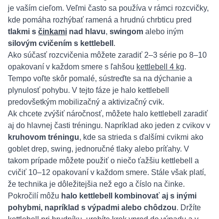
je vaším cieľom. Veľmi často sa používa v rámci rozcvičky,
kde pomáha rozhýbať ramená a hrudnú chrbticu pred
tlakmi s
činkami
nad hlavu
,
swingom
alebo iným
silovým cvičením s kettlebell
.
Ako súčasť rozcvičenia môžete zaradiť 2–3 série po 8–10
opakovaní v každom smere s ľahšou
kettlebell 4 kg
.
Tempo voľte skôr pomalé, sústreďte sa na dýchanie a
plynulosť pohybu. V tejto fáze je halo kettlebell
predovšetkým mobilizačný a aktivizačný cvik.
Ak chcete zvýšiť náročnosť, môžete halo kettlebell zaradiť
aj do hlavnej časti tréningu. Napríklad ako jeden z cvikov v
kruhovom tréningu
, kde sa strieda s ďalšími cvikmi ako
goblet drep, swing, jednoručné tlaky alebo príťahy. V
takom prípade môžete použiť o niečo ťažšiu kettlebell a
cvičiť 10–12 opakovaní v každom smere. Stále však platí,
že technika je dôležitejšia než ego a číslo na činke.
Pokročilí môžu
halo kettlebell kombinovať aj s inými
pohybmi, napríklad s výpadmi alebo chôdzou
. Držíte