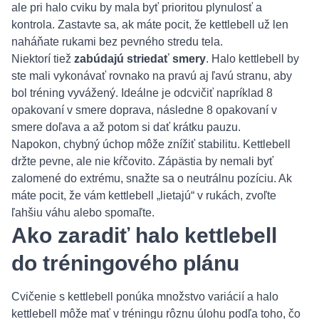
ale pri halo cviku by mala byť prioritou plynulosť a
kontrola. Zastavte sa, ak máte pocit, že kettlebell už len
naháňate rukami bez pevného stredu tela.
Niektorí tiež
zabúdajú striedať smery
. Halo kettlebell by
ste mali vykonávať rovnako na pravú aj ľavú stranu, aby
bol tréning vyvážený. Ideálne je odcvičiť napríklad 8
opakovaní v smere doprava, následne 8 opakovaní v
smere doľava a až potom si dať krátku pauzu.
Napokon, chybný úchop môže znížiť stabilitu. Kettlebell
držte pevne, ale nie kŕčovito. Zápästia by nemali byť
zalomené do extrému, snažte sa o neutrálnu pozíciu. Ak
máte pocit, že vám kettlebell „lietajú“ v rukách, zvoľte
ľahšiu váhu alebo spomaľte.
Ako zaradiť halo kettlebell
do tréningového plánu
Cvičenie s kettlebell ponúka množstvo variácií a halo
kettlebell môže mať v tréningu rôznu úlohu podľa toho, čo