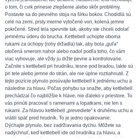
o tom, či cvik prinesie zlepšenie alebo skôr problémy.
Postavte sa do pevného stoja na šírku bokov. Chodidlá sú
celé na zemi, prsty mierne vytočené von, kolená jemne
pokrčené. Stred tela spevnite tak, akoby ste chceli odolať
jemnému úderu do brucha. Kettlebell uchopte oboma
rukami za úchopy (rohy držadla) tak, aby bola „guľa“
otočená smerom nahor alebo nadol podľa toho, čo vám
viac vyhovuje, ale vždy ju držte pevne a kontrolovane.
Začnite s kettlebell pri hrudníku, tesne pod bradou, lakte sú
pri tele alebo jemne do strán, ale nie úplne roztiahnuté. Z
tejto pozície plynulo posúvajte kettlebell k jednému uchu a
následne za hlavu. Počas pohybu sa snažte, aby kettlebell
prechádzal čo najbližšie k hlave, nie ďaleko v priestore. To
vás prinúti pracovať s ramenami a lopatkami, nie len s
rukami. Za hlavou kettlebell „prevediete“ k druhému uchu a
vrátili späť pred hrudník. To je jedno opakovanie.
Dýchajte plynulo, bez zadržiavania dychu. Môžete sa
nadýchnuť, keď kettlebell ide od hrudníka za hlavu, a