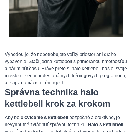
Výhodou je, že nepotrebujete veľký priestor ani drahé
vybavenie. Stačí jedna kettlebell s primeranou hmotnosťou
a pár minút času. Práve preto si halo kettlebell našiel svoje
miesto nielen v profesionálnych tréningových programoch,
ale aj v domácich tréningoch.
Správna technika halo
kettlebell krok za krokom
Aby bolo
cvicenie s kettlebell
bezpečné a efektívne, je
nevyhnutné zvládnuť správnu techniku.
Halo s kettlebell
vyzerá jednoducho, ale detailné nastavenie tela rozhoduje