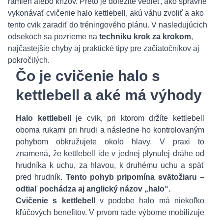
ramien alebo krížov. Preto je dôležité vedieť, ako správne
vykonávať cvičenie halo kettlebell, akú váhu zvoliť a ako
tento cvik zaradiť do tréningového plánu. V nasledujúcich
odsekoch sa pozrieme na
techniku krok za krokom
,
najčastejšie chyby aj praktické tipy pre začiatočníkov aj
pokročilých.
Čo je cvičenie halo s
kettlebell a aké má výhody
Halo kettlebell
je cvik, pri ktorom držíte kettlebell
oboma rukami pri hrudi a následne ho kontrolovaným
pohybom obkružujete okolo hlavy. V praxi to
znamená, že kettlebell ide v jednej plynulej dráhe od
hrudníka k uchu, za hlavou, k druhému uchu a späť
pred hrudník.
Tento pohyb pripomína svätožiaru –
odtiaľ pochádza aj anglický názov „halo“.
Cvičenie s kettlebell
v podobe halo má niekoľko
kľúčových benefitov. V prvom rade výborne mobilizuje