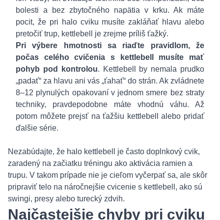
bolesti a bez zbytočného napätia v krku. Ak máte
pocit, že pri halo cviku musíte zakláňať hlavu alebo
pretočiť trup, kettlebell je zrejme príliš ťažký.
Pri výbere hmotnosti sa riaďte pravidlom, že
počas celého cvičenia s kettlebell musíte mať
pohyb pod kontrolou
. Kettlebell by nemala prudko
„padať“ za hlavu ani vás „ťahať“ do strán. Ak zvládnete
8–12 plynulých opakovaní v jednom smere bez straty
techniky, pravdepodobne máte vhodnú váhu. Až
potom môžete prejsť na ťažšiu kettlebell alebo pridať
ďalšie série.
Nezabúdajte, že halo kettlebell je často doplnkový cvik,
zaradený na začiatku tréningu ako aktivácia ramien a
trupu. V takom prípade nie je cieľom vyčerpať sa, ale skôr
pripraviť telo na náročnejšie cvicenie s kettlebell, ako sú
swingi, presy alebo turecký zdvih.
Najčastejšie chyby pri cviku