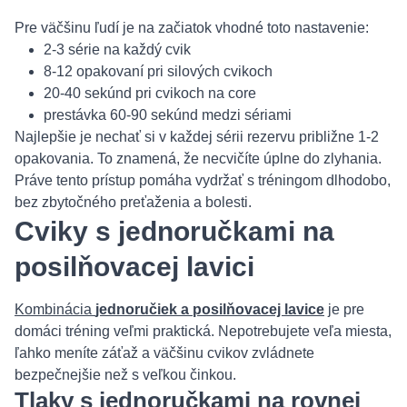
Pre väčšinu ľudí je na začiatok vhodné toto nastavenie:
2-3 série na každý cvik
8-12 opakovaní pri silových cvikoch
20-40 sekúnd pri cvikoch na core
prestávka 60-90 sekúnd medzi sériami
Najlepšie je nechať si v každej sérii rezervu približne 1-2
opakovania. To znamená, že necvičíte úplne do zlyhania.
Práve tento prístup pomáha vydržať s tréningom dlhodobo,
bez zbytočného preťaženia a bolesti.
Cviky s jednoručkami na
posilňovacej lavici
Kombinácia
jednoručiek a posilňovacej lavice
je pre
domáci tréning veľmi praktická. Nepotrebujete veľa miesta,
ľahko meníte záťaž a väčšinu cvikov zvládnete
bezpečnejšie než s veľkou činkou.
Tlaky s jednoručkami na rovnej