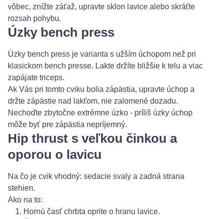
vôbec, znížte záťaž, upravte sklon lavice alebo skráťte
rozsah pohybu.
Úzky bench press
Úzky bench press je varianta s užším úchopom než pri
klasickom bench presse. Lakte držíte bližšie k telu a viac
zapájate triceps.
Ak Vás pri tomto cviku bolia zápästia, upravte úchop a
držte zápästie nad lakťom, nie zalomené dozadu.
Nechoďte zbytočne extrémne úzko - príliš úzky úchop
môže byť pre zápästia nepríjemný.
Hip thrust s veľkou činkou a
oporou o lavicu
Na čo je cvik vhodný: sedacie svaly a zadná strana
stehien.
Ako na to:
Hornú časť chrbta oprite o hranu lavice.