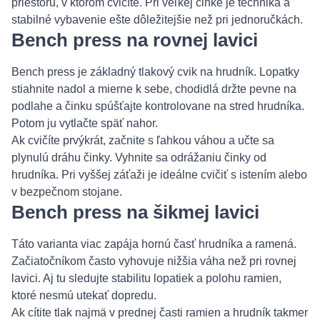
priestoru, v ktorom cvičíte. Pri veľkej činke je technika a
stabilné vybavenie ešte dôležitejšie než pri jednoručkách.
Bench press na rovnej lavici
Bench press je základný tlakový cvik na hrudník. Lopatky
stiahnite nadol a mierne k sebe, chodidlá držte pevne na
podlahe a činku spúšťajte kontrolovane na stred hrudníka.
Potom ju vytlačte späť nahor.
Ak cvičíte prvýkrát, začnite s ľahkou váhou a učte sa
plynulú dráhu činky. Vyhnite sa odrážaniu činky od
hrudníka. Pri vyššej záťaži je ideálne cvičiť s istením alebo
v bezpečnom stojane.
Bench press na šikmej lavici
Táto varianta viac zapája hornú časť hrudníka a ramená.
Začiatočníkom často vyhovuje nižšia váha než pri rovnej
lavici. Aj tu sledujte stabilitu lopatiek a polohu ramien,
ktoré nesmú utekať dopredu.
Ak cítite tlak najmä v prednej časti ramien a hrudník takmer