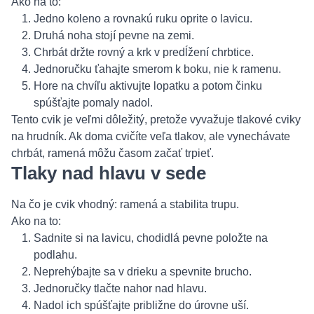
Ako na to:
Jedno koleno a rovnakú ruku oprite o lavicu.
Druhá noha stojí pevne na zemi.
Chrbát držte rovný a krk v predĺžení chrbtice.
Jednoručku ťahajte smerom k boku, nie k ramenu.
Hore na chvíľu aktivujte lopatku a potom činku
spúšťajte pomaly nadol.
Tento cvik je veľmi dôležitý, pretože vyvažuje tlakové cviky
na hrudník. Ak doma cvičíte veľa tlakov, ale vynechávate
chrbát, ramená môžu časom začať trpieť.
Tlaky nad hlavu v sede
Na čo je cvik vhodný: ramená a stabilita trupu.
Ako na to:
Sadnite si na lavicu, chodidlá pevne položte na
podlahu.
Neprehýbajte sa v drieku a spevnite brucho.
Jednoručky tlačte nahor nad hlavu.
Nadol ich spúšťajte približne do úrovne uší.