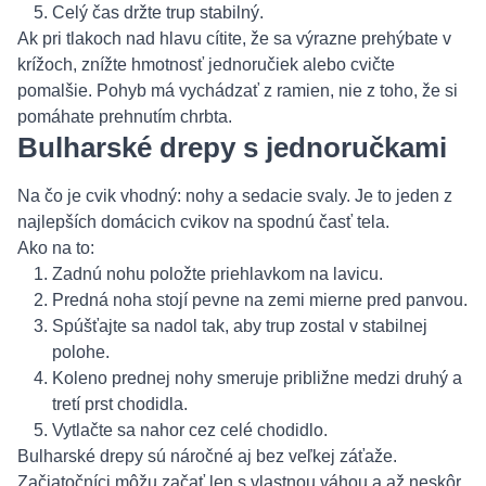
Celý čas držte trup stabilný.
Ak pri tlakoch nad hlavu cítite, že sa výrazne prehýbate v
krížoch, znížte hmotnosť jednoručiek alebo cvičte
pomalšie. Pohyb má vychádzať z ramien, nie z toho, že si
pomáhate prehnutím chrbta.
Bulharské drepy s jednoručkami
Na čo je cvik vhodný: nohy a sedacie svaly. Je to jeden z
najlepších domácich cvikov na spodnú časť tela.
Ako na to:
Zadnú nohu položte priehlavkom na lavicu.
Predná noha stojí pevne na zemi mierne pred panvou.
Spúšťajte sa nadol tak, aby trup zostal v stabilnej
polohe.
Koleno prednej nohy smeruje približne medzi druhý a
tretí prst chodidla.
Vytlačte sa nahor cez celé chodidlo.
Bulharské drepy sú náročné aj bez veľkej záťaže.
Začiatočníci môžu začať len s vlastnou váhou a až neskôr