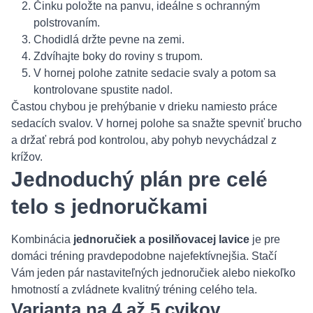
Činku položte na panvu, ideálne s ochranným
polstrovaním.
Chodidlá držte pevne na zemi.
Zdvíhajte boky do roviny s trupom.
V hornej polohe zatnite sedacie svaly a potom sa
kontrolovane spustite nadol.
Častou chybou je prehýbanie v drieku namiesto práce
sedacích svalov. V hornej polohe sa snažte spevniť brucho
a držať rebrá pod kontrolou, aby pohyb nevychádzal z
krížov.
Jednoduchý plán pre celé
telo s jednoručkami
Kombinácia
jednoručiek a posilňovacej lavice
je pre
domáci tréning pravdepodobne najefektívnejšia. Stačí
Vám jeden pár nastaviteľných jednoručiek alebo niekoľko
hmotností a zvládnete kvalitný tréning celého tela.
Varianta na 4 až 5 cvikov