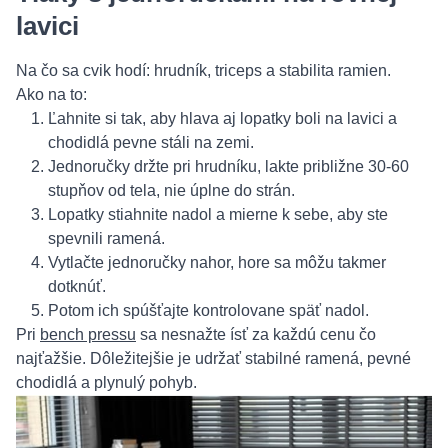
lavici
Na čo sa cvik hodí: hrudník, triceps a stabilita ramien.
Ako na to:
Ľahnite si tak, aby hlava aj lopatky boli na lavici a
chodidlá pevne stáli na zemi.
Jednoručky držte pri hrudníku, lakte približne 30-60
stupňov od tela, nie úplne do strán.
Lopatky stiahnite nadol a mierne k sebe, aby ste
spevnili ramená.
Vytlačte jednoručky nahor, hore sa môžu takmer
dotknúť.
Potom ich spúšťajte kontrolovane späť nadol.
Pri
bench pressu
sa nesnažte ísť za každú cenu čo
najťažšie. Dôležitejšie je udržať stabilné ramená, pevné
chodidlá a plynulý pohyb.