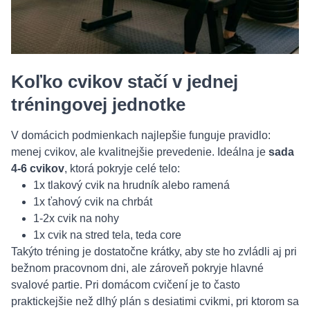
Koľko cvikov stačí v jednej
tréningovej jednotke
V domácich podmienkach najlepšie funguje pravidlo:
menej cvikov, ale kvalitnejšie prevedenie. Ideálna je
sada
4-6 cvikov
, ktorá pokryje celé telo:
1x tlakový cvik na hrudník alebo ramená
1x ťahový cvik na chrbát
1-2x cvik na nohy
1x cvik na stred tela, teda core
Takýto tréning je dostatočne krátky, aby ste ho zvládli aj pri
bežnom pracovnom dni, ale zároveň pokryje hlavné
svalové partie. Pri domácom cvičení je to často
praktickejšie než dlhý plán s desiatimi cvikmi, pri ktorom sa