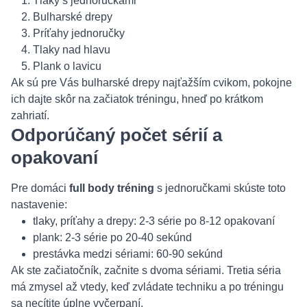
Tlaky s jednoručkami
Bulharské drepy
Príťahy jednoručky
Tlaky nad hlavu
Plank o lavicu
Ak sú pre Vás bulharské drepy najťažším cvikom, pokojne
ich dajte skôr na začiatok tréningu, hneď po krátkom
zahriatí.
Odporúčaný počet sérií a
opakovaní
Pre domáci
full body tréning
s jednoručkami skúste toto
nastavenie:
tlaky, príťahy a drepy: 2-3 série po 8-12 opakovaní
plank: 2-3 série po 20-40 sekúnd
prestávka medzi sériami: 60-90 sekúnd
Ak ste začiatočník, začnite s dvoma sériami. Tretia séria
má zmysel až vtedy, keď zvládate techniku a po tréningu
sa necítite úplne vyčerpaní.