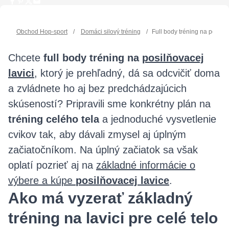
Obchod Hop-sport
/
Domáci silový tréning
/
Full body tréning na posilň
Chcete
full body tréning na
posilňovacej
lavici
, ktorý je prehľadný, dá sa odcvičiť doma
a zvládnete ho aj bez predchádzajúcich
skúseností? Pripravili sme konkrétny plán na
tréning celého tela
a jednoduché vysvetlenie
cvikov tak, aby dávali zmysel aj úplným
začiatočníkom. Na úplný začiatok sa však
oplatí pozrieť aj na
základné informácie o
výbere a kúpe
posilňovacej lavice
.
Ako má vyzerať základný
tréning na lavici pre celé telo