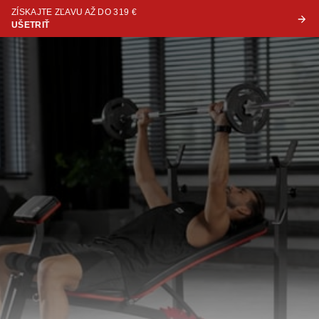
ZÍSKAJTE ZĽAVU AŽ DO 319 €
UŠETRIŤ