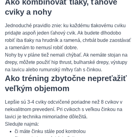
Ako kombinovať tlaky, ťahové
cviky a nohy
Jednoduché pravidlo znie: ku každému tlakovému cviku
pridajte aspoň jeden ťahový cvik. Ak budete dlhodobo
robiť iba tlaky na hrudník a ramená, chrbát bude zaostávať
a ramenám to nemusí robiť dobre.
Nohy by v pláne tiež nemali chýbať. Ak nemáte stojan na
drepy, môžete použiť hip thrust, bulharské drepy, výstupy
na lavicu alebo rumunský mŕtvy ťah s činkou.
Ako tréning zbytočne nepreťažiť
veľkým objemom
Lepšie sú 3-4 cviky odcvičené poriadne než 8 cvikov v
nekvalitnom prevedení. Pri cvikoch s veľkou činkou na
lavici je technika mimoriadne dôležitá.
Sledujte najmä:
či máte činku stále pod kontrolou