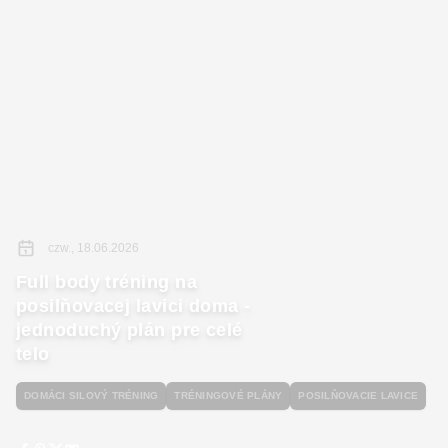
czw., 18.06.2026
Full body tréning na
posilňovacej lavici doma -
jednoduchý plán pre celé
telo
DOMÁCI SILOVÝ TRÉNING
TRÉNINGOVÉ PLÁNY
POSILŇOVACIE LAVICE