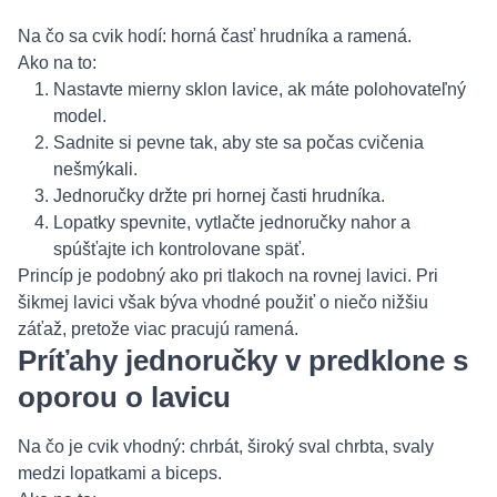
Na čo sa cvik hodí: horná časť hrudníka a ramená.
Ako na to:
Nastavte mierny sklon lavice, ak máte polohovateľný
model.
Sadnite si pevne tak, aby ste sa počas cvičenia
nešmýkali.
Jednoručky držte pri hornej časti hrudníka.
Lopatky spevnite, vytlačte jednoručky nahor a
spúšťajte ich kontrolovane späť.
Princíp je podobný ako pri tlakoch na rovnej lavici. Pri
šikmej lavici však býva vhodné použiť o niečo nižšiu
záťaž, pretože viac pracujú ramená.
Príťahy jednoručky v predklone s
oporou o lavicu
Na čo je cvik vhodný: chrbát, široký sval chrbta, svaly
medzi lopatkami a biceps.