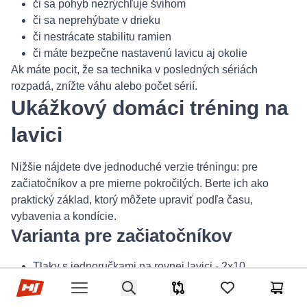
či sa pohyb nezrýchľuje švihom
či sa neprehýbate v drieku
či nestrácate stabilitu ramien
či máte bezpečne nastavenú lavicu aj okolie
Ak máte pocit, že sa technika v posledných sériách
rozpadá, znížte váhu alebo počet sérií.
Ukážkový domáci tréning na
lavici
Nižšie nájdete dve jednoduché verzie tréningu: pre
začiatočníkov a pre mierne pokročilých. Berte ich ako
praktický základ, ktorý môžete upraviť podľa času,
vybavenia a kondície.
Varianta pre začiatočníkov
Tlaky s jednoručkami na rovnej lavici - 2x10
Hop-Sport.sk
Príťahy jednoručky s oporou o lavicu - 2x10 na každú
Search
Porovnávač
items in favorites,
Košík
Open menu
stranu