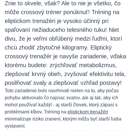
Znie to skvele, však? Ale to nie je všetko, čo
môže crossový tréner ponúknuť! Tréning na
eliptickom trenažéri je vysoko účinný pri
spaľovaní nežiaduceho telesného tuku! Niet
divu, že je veľmi obľúbený medzi ľuďmi, ktorí
chcú zhodiť zbytočné kilogramy. Eliptický
crossový trenažér je navyše zariadenie, vďaka
ktorému budete: zrýchľovať metabolizmus,
zlepšovať krvný obeh, zvyšovať efektivitu tela,
posilňovať svaly a zlepšovať vzhľad postavy!
Toto zariadenie bolo navrhnuté nielen na to, aby počas
pohybu aktivovalo čo najviac svalov, ale aj tak, aby ich
mohol používať každý! - aj starší človek, ktorý zápasí s
problémami kĺbov. Tréning na
eliptickom trenažéri
minimalizuje riziko zranení, ktorým môžu byť starší ľudia
vystavení.