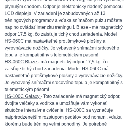
plynulým chodom. Odpor je elektronicky riadený pomocou
LCD displeja. V zariadení je zabudovaných až 13
tréningových programov a vďaka snímačom pulzu môžete
naplno ovládať intenzitu tréningu !. Blaze - má magnetický
odpor 17,5 kg, čo zaisťuje tichý chod zariadenia. Model
HS-060C má nastaviteľné protišmykové plošiny a
vyrovnávacie nožičky. Je vybavený snímačmi srdcového
tepu a je kompatibilný s telemetrickým pásom!
HS-060C Blaze
- má magnetický odpor 17,5 kg, čo
zaisťuje tichý chod zariadenia. Model HS-060C má
nastaviteľné protišmykové plošiny a vyrovnávacie nožičky.
Je vybavený snímačmi srdcového tepu a je kompatibilný s
telemetrickým pásom!
HS-100C Galaxy
- Toto zariadenie má magnetický odpor,
dvojité valčeky a vodítka a umožňuje vám vykonať
skutočne intenzívne cvičenie. HS-100C sa vyznačuje
najprirodzenejším rozstupom pedálov pod nohami, vďaka
ktorému bude tréning veľmi pohodlný. Je potrebné