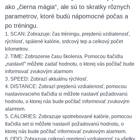
ako „čierna mágia“, ale sú to skratky rôznych
parametrov, ktoré budú nápomocné počas a
po tréningu.
1. SCAN: Zobrazuje: čas tréningu, prejdenú vzdialenosť,
rýchlosť, spálené kalórie, srdcový tep a celkový počet
kilometrov.
2. TIME: Zobrazenie času školenia. Pomocou tlačidla
„nastaviť“ môžete zadať hodnotu, o ktorej vás počítač bude
informovať zvukovým alarmom
3. SPEED: Zobrazí aktuálnu rýchlosť.
4. DISTANCE: Zobrazí prejdenú vzdialenosť, pomocou
nastavovacieho tlačidla si môžete nastaviť požadovanú
hodnotu, o ktorej nás bude počítač informovať zvukovým
alarmom.
5. CALORIES: Zobrazuje spotrebované kalórie, pomocou
tlačidla set si môžete nastaviť požadovanú hodnotu, o
ktorej nás bude počítač informovať zvukovým alarmom.
6. ODO: Zobrazuje celkovú prejdenú vzdialenosť za všetky