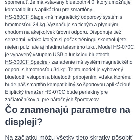
spomenúť, že má vstavaný bluetooth 4.0, ktorý umožňuje
kompatibilitu s aplikáciou pre smartfóny.
HS-160CF Stage
-má magnetický odporový systém s
hmotnosťou 24 kg. Vyznačuje sa tichým a plynulým
chodom na akejkoľvek úrovni odporu. Disponuje tiež
senzormi, vďaka ktorým si počas tréningu skontrolujete
nielen pulz, ale aj hladinu telesného tuku. Model HS-070C
je vybavený vstupom USB a funkciou bluetooth
HS-300CF Spectre
- zariadenie má systém magnetického
odporu s hmotnosťou 34 kg. Tento model je vybavený
bluetooth vstupom a bluetooth pripojením, vďaka ktorému
bude náš smartfón kompatibilný so športovou aplikáciou!
Eliptický trenažér HS-070C bude perfektný pre
začiatočníkov aj pre náročných športovcov.
Čo znamenajú parametre na
displeji?
Na začiatku môžu všetky tieto skratky pôsobiť