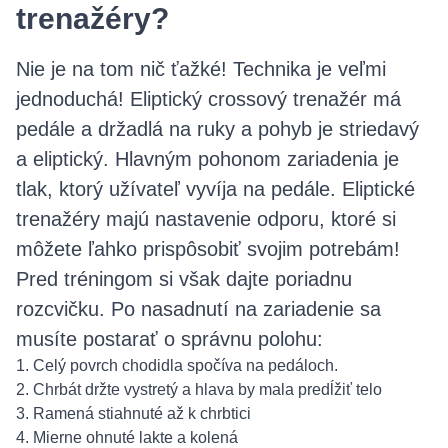
trenažéry?
Nie je na tom nič ťažké! Technika je veľmi
jednoduchá! Eliptický crossový trenažér má
pedále a držadlá na ruky a pohyb je striedavý
a eliptický. Hlavným pohonom zariadenia je
tlak, ktorý užívateľ vyvíja na pedále. Eliptické
trenažéry majú nastavenie odporu, ktoré si
môžete ľahko prispôsobiť svojim potrebám!
Pred tréningom si však dajte poriadnu
rozcvičku. Po nasadnutí na zariadenie sa
musíte postarať o správnu polohu:
1. Celý povrch chodidla spočíva na pedáloch.
2. Chrbát držte vystretý a hlava by mala predĺžiť telo
3. Ramená stiahnuté až k chrbtici
4. Mierne ohnuté lakte a kolená