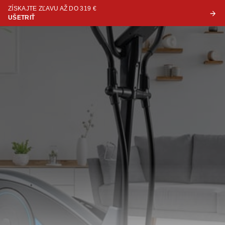
ZÍSKAJTE ZĽAVU AŽ DO 319 €
UŠETRIŤ