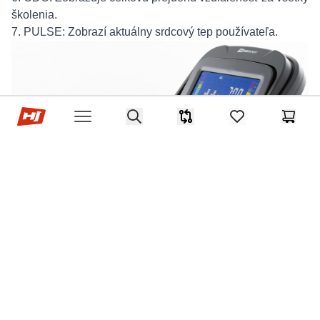
školenia.
7. PULSE: Zobrazí aktuálny srdcový tep používateľa.
Hop-Sport.sk
Search
Porovnávač
items in favorites,
Košík
Open menu
Autor: Hop-Sport Redakcia