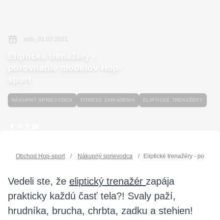
sob., 31.07.2021
Eliptické trenažéry -
porovnanie modelov Hop-
sport
NÁKUPNÝ SPRIEVODCA
FITNESS ZARIADENIA
ELIPTICKÉ TRENAŽÉRY
Obchod Hop-sport
/
Nákupný sprievodca
/
Eliptické trenažéry - porov
Vedeli ste, že
eliptický trenažér
zapája
prakticky každú časť tela?! Svaly paží,
hrudníka, brucha, chrbta, zadku a stehien!