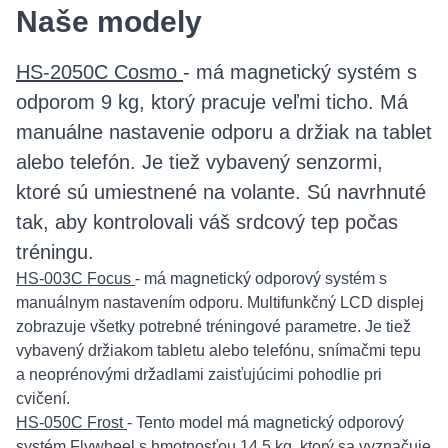
Naše modely
HS-2050C Cosmo
- má magnetický systém s
odporom 9 kg, ktorý pracuje veľmi ticho. Má
manuálne nastavenie odporu a držiak na tablet
alebo telefón. Je tiež vybavený senzormi,
ktoré sú umiestnené na volante. Sú navrhnuté
tak, aby kontrolovali váš srdcový tep počas
tréningu.
HS-003C Focus
- má magnetický odporový systém s
manuálnym nastavením odporu. Multifunkčný LCD displej
zobrazuje všetky potrebné tréningové parametre. Je tiež
vybavený držiakom tabletu alebo telefónu, snímačmi tepu
a neoprénovými držadlami zaisťujúcimi pohodlie pri
cvičení.
HS-050C Frost
- Tento model má magnetický odporový
systém Flywheel s hmotnosťou 14,5 kg, ktorý sa vyznačuje