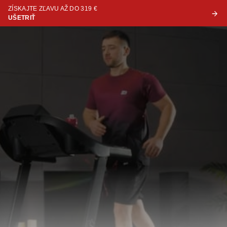
ZÍSKAJTE ZĽAVU AŽ DO 319 €
UŠETRIŤ