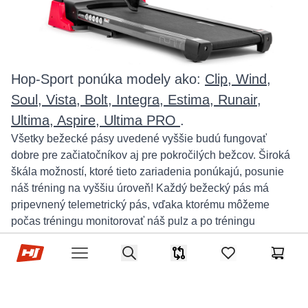
Hop-Sport ponúka modely ako:
Clip, Wind,
Soul, Vista, Bolt, Integra, Estima, Runair,
Ultima, Aspire, Ultima PRO
.
Všetky bežecké pásy uvedené vyššie budú fungovať
dobre pre začiatočníkov aj pre pokročilých bežcov. Široká
škála možností, ktoré tieto zariadenia ponúkajú, posunie
náš tréning na vyššiu úroveň! Každý bežecký pás má
pripevnený telemetrický pás, vďaka ktorému môžeme
počas tréningu monitorovať náš pulz a po tréningu
kontrolovať parametre v kompatibilnej aplikácii, ktorá
Hop-Sport.sk
Search
funguje v softvéri Android aj iOS. Všetky modely
Porovnávač
items in favorites,
Košík
Open menu
bežeckých pásov majú miesto aj na fľašu s vodou, aby mal
užívateľ fľašu vody vždy po ruke a zaistil správnu
hydratáciu počas tréningu. Spomenúť treba tiež vstavané