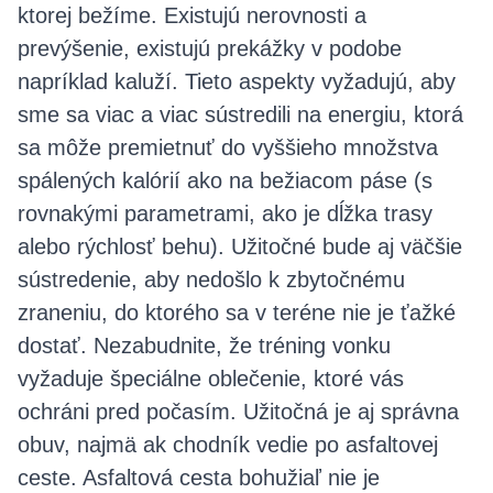
ktorej bežíme. Existujú nerovnosti a
prevýšenie, existujú prekážky v podobe
napríklad kaluží. Tieto aspekty vyžadujú, aby
sme sa viac a viac sústredili na energiu, ktorá
sa môže premietnuť do vyššieho množstva
spálených kalórií ako na bežiacom páse (s
rovnakými parametrami, ako je dĺžka trasy
alebo rýchlosť behu). Užitočné bude aj väčšie
sústredenie, aby nedošlo k zbytočnému
zraneniu, do ktorého sa v teréne nie je ťažké
dostať. Nezabudnite, že tréning vonku
vyžaduje špeciálne oblečenie, ktoré vás
ochráni pred počasím. Užitočná je aj správna
obuv, najmä ak chodník vedie po asfaltovej
ceste. Asfaltová cesta bohužiaľ nie je