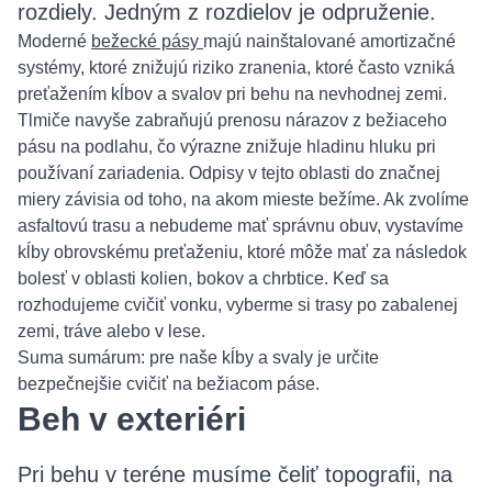
rozdiely. Jedným z rozdielov je odpruženie.
Moderné
bežecké pásy
majú nainštalované amortizačné
systémy, ktoré znižujú riziko zranenia, ktoré často vzniká
preťažením kĺbov a svalov pri behu na nevhodnej zemi.
Tlmiče navyše zabraňujú prenosu nárazov z bežiaceho
pásu na podlahu, čo výrazne znižuje hladinu hluku pri
používaní zariadenia. Odpisy v tejto oblasti do značnej
miery závisia od toho, na akom mieste bežíme. Ak zvolíme
asfaltovú trasu a nebudeme mať správnu obuv, vystavíme
kĺby obrovskému preťaženiu, ktoré môže mať za následok
bolesť v oblasti kolien, bokov a chrbtice. Keď sa
rozhodujeme cvičiť vonku, vyberme si trasy po zabalenej
zemi, tráve alebo v lese.
Suma sumárum: pre naše kĺby a svaly je určite
bezpečnejšie cvičiť na bežiacom páse.
Beh v exteriéri
Pri behu v teréne musíme čeliť topografii, na