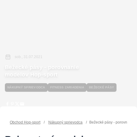
sob., 31.07.2021
Bežecké pásy - porovnanie
modelov Hop-sport
NÁKUPNÝ SPRIEVODCA
FITNESS ZARIADENIA
BEŽECKÉ PÁSY
Obchod Hop-sport
/
Nákupný sprievodca
/
Bežecké pásy - porovnanie 