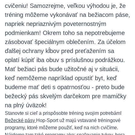
cvičeniu! Samozrejme, veľkou výhodou je, že
tréning môžeme vykonávať na bežiacom páse,
napriek nepriaznivým poveternostným
podmienkam! Okrem toho sa nepotrebujeme
zásobovať špeciálnym oblečením. Za účelom
ďalšej ochrany kĺbov pred preťažením sa
oplatí kúpiť iba obuv s príslušnou podrážkou.
Mať bežiaci pás bude užitočné aj v situácii,
keď nemôžeme napríklad opustiť byt, keď
budeme mať deti s opatrnosťou - preto bude
bežecký pás skvelým darčekom pre mamičky
na plný úväzok!
Stanovte si cieľ a prispôsobte tréning svojim potrebám!
Bežecké pásy
Hop-Sport už majú vstavané tréningové
programy, ktoré môžeme použiť, keď na nich cvičíme.
Nájdeme tam také programy ako: spaľovanie tukov, hora,