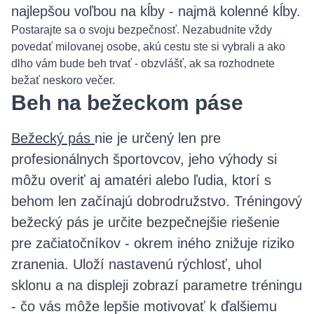
najlepšou voľbou na kĺby - najmä kolenné kĺby.
Postarajte sa o svoju bezpečnosť. Nezabudnite vždy
povedať milovanej osobe, akú cestu ste si vybrali a ako
dlho vám bude beh trvať - obzvlášť, ak sa rozhodnete
bežať neskoro večer.
Beh na bežeckom páse
Bežecký pás
nie je určený len pre
profesionálnych športovcov, jeho výhody si
môžu overiť aj amatéri alebo ľudia, ktorí s
behom len začínajú dobrodružstvo. Tréningový
bežecký pás je určite bezpečnejšie riešenie
pre začiatočníkov - okrem iného znižuje riziko
zranenia. Uloží nastavenú rýchlosť, uhol
sklonu a na displeji zobrazí parametre tréningu
- čo vás môže lepšie motivovať k ďalšiemu