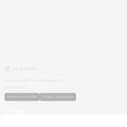
wt., 28.12.2021
Ako cvičiť na vibračnej
plošine?
TRÉNINGOVÉ PLÁNY
FITNESS ZARIADENIA