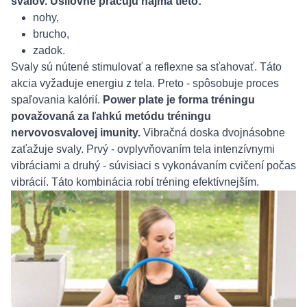
svalov. Usilovne pracujú najmä tieto:
nohy,
brucho,
zadok.
Svaly sú nútené stimulovať a reflexne sa sťahovať. Táto
akcia vyžaduje energiu z tela. Preto - spôsobuje proces
spaľovania kalórií.
Power plate je forma tréningu
považovaná za ľahkú metódu tréningu
nervovosvalovej imunity.
Vibračná doska dvojnásobne
zaťažuje svaly. Prvý - ovplyvňovaním tela intenzívnymi
vibráciami a druhý - súvisiaci s vykonávaním cvičení počas
vibrácií. Táto kombinácia robí tréning efektívnejším.