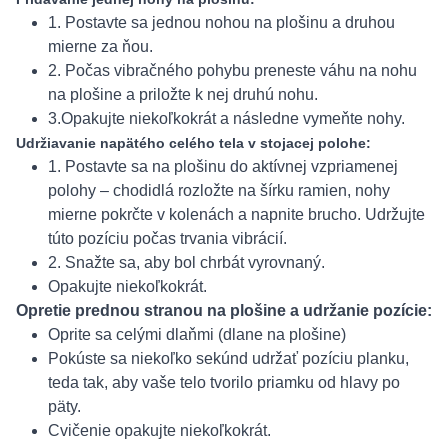
1. Postavte sa jednou nohou na plošinu a druhou
mierne za ňou.
2. Počas vibračného pohybu preneste váhu na nohu
na plošine a priložte k nej druhú nohu.
3.Opakujte niekoľkokrát a následne vymeňte nohy.
Udržiavanie napätého celého tela v stojacej polohe:
1. Postavte sa na plošinu do aktívnej vzpriamenej
polohy – chodidlá rozložte na šírku ramien, nohy
mierne pokrčte v kolenách a napnite brucho. Udržujte
túto pozíciu počas trvania vibrácií.
2. Snažte sa, aby bol chrbát vyrovnaný.
Opakujte niekoľkokrát.
Opretie prednou stranou na plošine a udržanie pozície:
Oprite sa celými dlaňmi (dlane na plošine)
Pokúste sa niekoľko sekúnd udržať pozíciu planku,
teda tak, aby vaše telo tvorilo priamku od hlavy po
päty.
Cvičenie opakujte niekoľkokrát.