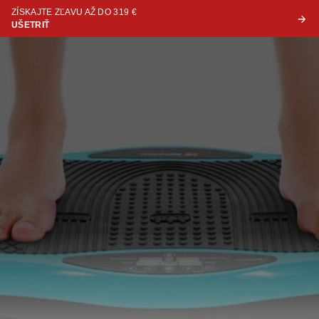
ZÍSKAJTE ZĽAVU AŽ DO 319 €
UŠETRIŤ