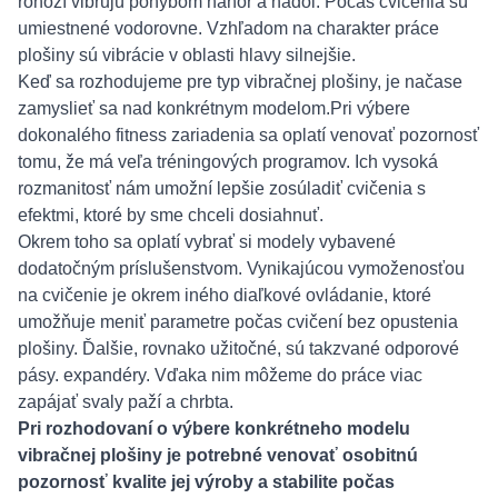
rohoží vibrujú pohybom nahor a nadol. Počas cvičenia sú
umiestnené vodorovne. Vzhľadom na charakter práce
plošiny sú vibrácie v oblasti hlavy silnejšie.
Keď sa rozhodujeme pre typ vibračnej plošiny, je načase
zamyslieť sa nad konkrétnym modelom.Pri výbere
dokonalého fitness zariadenia sa oplatí venovať pozornosť
tomu, že má veľa tréningových programov. Ich vysoká
rozmanitosť nám umožní lepšie zosúladiť cvičenia s
efektmi, ktoré by sme chceli dosiahnuť.
Okrem toho sa oplatí vybrať si modely vybavené
dodatočným príslušenstvom. Vynikajúcou vymoženosťou
na cvičenie je okrem iného diaľkové ovládanie, ktoré
umožňuje meniť parametre počas cvičení bez opustenia
plošiny. Ďalšie, rovnako užitočné, sú takzvané odporové
pásy. expandéry. Vďaka nim môžeme do práce viac
zapájať svaly paží a chrbta.
Pri rozhodovaní o výbere konkrétneho modelu
vibračnej plošiny je potrebné venovať osobitnú
pozornosť kvalite jej výroby a stabilite počas