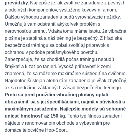
prevádzky.
Najlepšie je, ak zvolíme zariadenie z pevných
a odolných komponentov, vystužené kovovým rámom.
Ďalšou výhodou zariadenia budú vyrovnávacie nožičky.
Umožňujú vám odstrániť akýkoľvek problém s
nerovnosťou terénu. Vďaka tomu máme istotu, že vibračná
plošina je stabilná a náš tréning je bezpečný. Z hľadiska
bezpečnosti tréningu sa oplatí zvoliť aj prípravok s
ochranou v podobe protišmykového povrchu.
Zabezpečuje, že sa chodidlá počas tréningu nebudú
šmýkať a kĺzať po tanieri. Vysoká priľnavosť k zemi
znamená, že sa môžeme maximálne sústrediť na cvičenie.
Najodolnejší stojan alebo rám zariadenia je však zbytočný,
ak sa nedržíme základných zásad bezpečného tréningu.
Preto sa pred použitím vibračnej plošiny oplatí
oboznámiť sa s jej špecifikáciami, najmä v súvislosti s
maximálnym zaťažením. Najlepšie modely sú schopné
uniesť hmotnosť až 150 kg.
Tento typ fitness zariadení
nájdete v renomovanom obchode s vybavením pre
domáce telocvične Hop-Sport.