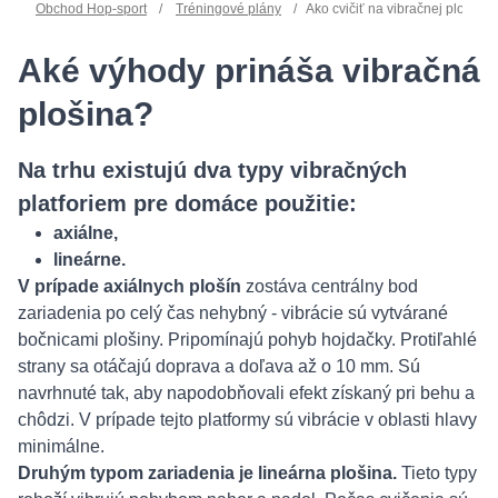
Obchod Hop-sport
/
Tréningové plány
/
Ako cvičiť na vibračnej plošine?
Aké výhody prináša vibračná
plošina?
Na trhu existujú dva typy vibračných
platforiem pre domáce použitie:
axiálne,
lineárne.
V prípade axiálnych plošín
zostáva centrálny bod
zariadenia po celý čas nehybný - vibrácie sú vytvárané
bočnicami plošiny. Pripomínajú pohyb hojdačky. Protiľahlé
strany sa otáčajú doprava a doľava až o 10 mm. Sú
navrhnuté tak, aby napodobňovali efekt získaný pri behu a
chôdzi. V prípade tejto platformy sú vibrácie v oblasti hlavy
minimálne.
Druhým typom zariadenia je lineárna plošina.
Tieto typy