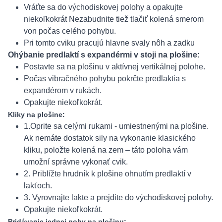
Vráťte sa do východiskovej polohy a opakujte
niekoľkokrát Nezabudnite tiež tlačiť kolená smerom
von počas celého pohybu.
Pri tomto cviku pracujú hlavne svaly nôh a zadku
Ohýbanie predlaktí s expandérmi v stoji na plošine:
Postavte sa na plošinu v aktívnej vertikálnej polohe.
Počas vibračného pohybu pokrčte predlaktia s
expandérom v rukách.
Opakujte niekoľkokrát.
Kliky na plošine:
1.Oprite sa celými rukami - umiestnenými na plošine.
Ak nemáte dostatok sily na vykonanie klasického
kliku, položte kolená na zem – táto poloha vám
umožní správne vykonať cvik.
2. Priblížte hrudník k plošine ohnutím predlaktí v
lakťoch.
3. Vyrovnajte lakte a prejdite do východiskovej polohy.
Opakujte niekoľkokrát.
Pridávanie jednej nohy na plošinu: