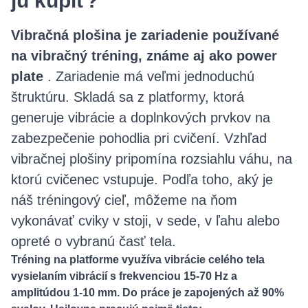
ju kúpiť?
Vibračná plošina je zariadenie používané
na vibračný tréning, známe aj ako power
plate
. Zariadenie má veľmi jednoduchú
štruktúru. Skladá sa z platformy, ktorá
generuje vibrácie a doplnkových prvkov na
zabezpečenie pohodlia pri cvičení. Vzhľad
vibračnej plošiny pripomína rozsiahlu váhu, na
ktorú cvičenec vstupuje. Podľa toho, aký je
náš tréningový cieľ, môžeme na ňom
vykonávať cviky v stoji, v sede, v ľahu alebo
opreté o vybranú časť tela.
Tréning na platforme využíva vibrácie celého tela
vysielaním vibrácií s frekvenciou 15-70 Hz a
amplitúdou 1-10 mm. Do práce je zapojených až 90%