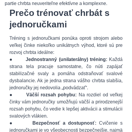
partie chrbta neuveriteľne efektívne a komplexne.
Prečo trénovať chrbát s
jednoručkami
Tréning s jednoručkami ponúka oproti strojom alebo
veľkej činke niekoľko unikátnych výhod, ktoré sú pre
rozvoj chrbta ideálne:
●
Jednostranný (unilaterálny) tréning:
Každá
strana tela pracuje samostatne, čo núti zapájať
stabilizačné svaly a pomáha odstraňovať svalové
dysbalancie. Ak je jedna strana vášho chrbta slabšia,
jednoručky jej nedovolia „podvádzať“.
●
Väčší rozsah pohybu:
Na rozdiel od veľkej
činky vám jednoručky umožňujú väčší a prirodzenejší
rozsah pohybu, čo vedie k lepšej aktivácii a stimulácii
svalových vlákien.
●
Bezpečnosť a dostupnosť:
Cvičenie s
jednoručkami je vo všeobecnosti bezpečnejšie, najmä