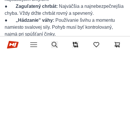
●
Zaguľatený chrbát:
Najväčšia a najnebezpečnejšia
chyba. Vždy držte chrbát rovný a spevnený.
●
„Hádzanie“ váhy:
Používanie švihu a momentu
namiesto svalovej sily. Pohyb musí byť kontrolovaný,
najmä pri spúšťaní činky.
Hop-Sport.sk
●
Preťažovanie krížov:
Deje sa pri zlom postoji alebo
Search
Porovnávač
items in favorites,
Košík
Open menu
príliš ťažkej váhe. Aktivujte brucho a sedacie svaly.
●
Krátky rozsah pohybu:
Vykonávajte každý cvik v
plnom rozsahu pre maximálnu efektivitu.
Regenerácia a doplnky:
strečing, svalová rovnováha,
doplnkové cviky na stred
tela
Po tréningu chrbát dôkladne ponaťahujte (strečing
širokého svalu chrbta, uvoľnenie hrudníka). Pre zdravý