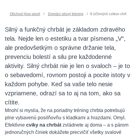
Obchod Hop-sport
/
Domáci silový tréning
/
8 účinných cvikov chrbát s 
Silný a funkčný chrbát je základom zdravého
tela. Nejde len o estetiku a tvar písmena „V“,
ale predovšetkým o správne držanie tela,
prevenciu bolestí a silu pre každodenné
aktivity. Silný chrbát nie je len o svaloch – je to
o sebavedomí, rovnom postoji a pocite istoty v
každom pohybe. Keď sa vaše telo nesie
vzpriamene, odrazí sa to aj na tom, ako sa
cítite.
Mnohí si myslia, že na poriadny tréning chrbta potrebujú
plne vybavenú posilňovňu s kladkami a hrazdami. Omyl.
Efektívne
cviky na chrbát
zvládnete aj doma – a s párom
jednoručných činiek dokážete precvičiť všetky svalové