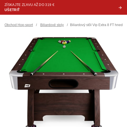
ZÍSKAJTE ZĽAVU AŽ DO 319 €
UŠETRIŤ
Obchod Hop-sport
/
Biliardové stoly
/
Biliardový stôl Vip Extra 8 FT hnedo/