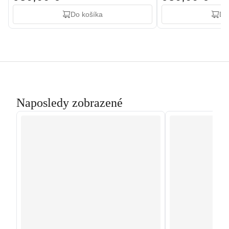
Do košíka
Do
Naposledy zobrazené