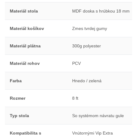
Materiál stola
MDF doska s hrúbkou 18 mm
Materiál košíkov
Zmes tvrdej gumy
Materiál plátna
300g polyester
Materiál rohov
PCV
Farba
Hnedo / zelená
Rozmer
8 ft
Typ stola
So systémom návratu gule
Kompatibilita s
Vnútornými Vip Extra