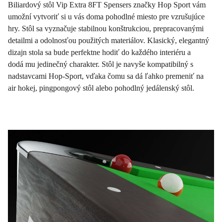
Biliardový stôl Vip Extra 8FT Spensers značky Hop Sport vám
umožní vytvoriť si u vás doma pohodlné miesto pre vzrušujúce
hry. Stôl sa vyznačuje stabilnou konštrukciou, prepracovanými
detailmi a odolnosťou použitých materiálov. Klasický, elegantný
dizajn stola sa bude perfektne hodiť do každého interiéru a
dodá mu jedinečný charakter. Stôl je navyše kompatibilný s
nadstavcami Hop-Sport, vďaka čomu sa dá ľahko premeniť na
air hokej, pingpongový stôl alebo pohodlný jedálenský stôl.