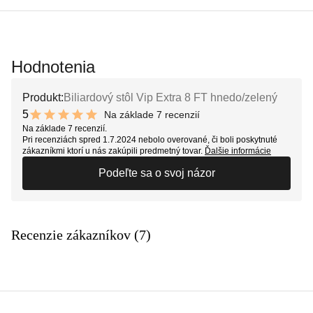
Hodnotenia
Produkt:
Biliardový stôl Vip Extra 8 FT hnedo/zelený
5
Na základe 7 recenzií
10 out of 10 stars
Na základe 7 recenzií.
Pri recenziách spred 1.7.2024 nebolo overované, či boli poskytnuté
zákazníkmi ktorí u nás zakúpili predmetný tovar.
Ďalšie informácie
Podeľte sa o svoj názor
Recenzie zákazníkov (7)