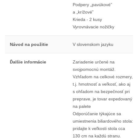
Podpery „pavúkové”
a „krížové”
Krieda - 2 kusy
Vyrovnávacie nožičky
Návod na použitie
V slovenskom jazyku
Ďalšie informácie
Zariadenie určené na
svojpomocnú montáž.
Vzhľadom na celkové rozmery,
t.j. hmotnosť a veľkosť, ako aj
s ohľadom na bezpečnosť pri
preprave, je tovar expedovaný
na palete
Odporúčanie týkajúce sa
umiestnenia biliardového stola:
pridajte k veľkosti stola cca
130 cm na každú stranu.