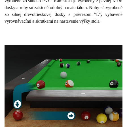
vyrobené zo silného PVC. Rám stola je vyrobený z pevnej MDF
dosky a rohy sú zaistené odolným materiálom. Nohy sú vyrobené
zo silnej drevotrieskovej dosky s prierezom "L", vybavené
vyrovnávacími a skrutkami na nastavenie výšky stola.