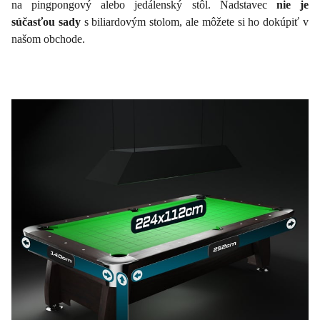
na pingpongový alebo jedálenský stôl. Nadstavec
nie je
súčasťou sady
s biliardovým stolom, ale môžete si ho dokúpiť v
našom obchode.