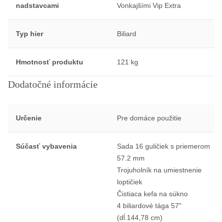
nadstavcami
Vonkajšími Vip Extra
Typ hier
Biliard
Hmotnosť produktu
121 kg
Dodatočné informácie
Určenie
Pre domáce použitie
Súčasť vybavenia
Sada 16 guličiek s priemerom
57.2 mm
Trojuholník na umiestnenie
loptičiek
Čistiaca kefa na súkno
4 biliardové tága 57"
(dĺ.144,78 cm)