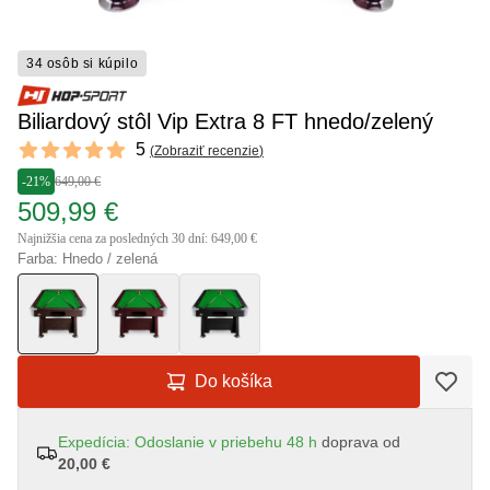
34 osôb si kúpilo
Biliardový stôl Vip Extra 8 FT hnedo/zelený
Reviews
5
(
Zobraziť recenzie
)
5 out of 5 stars
-21%
649,00 €
509,99 €
Najnižšia cena za posledných 30 dní: 649,00 €
Farba: Hnedo / zelená
Do košíka
Expedícia: Odoslanie v priebehu 48 h
doprava od
20,00 €