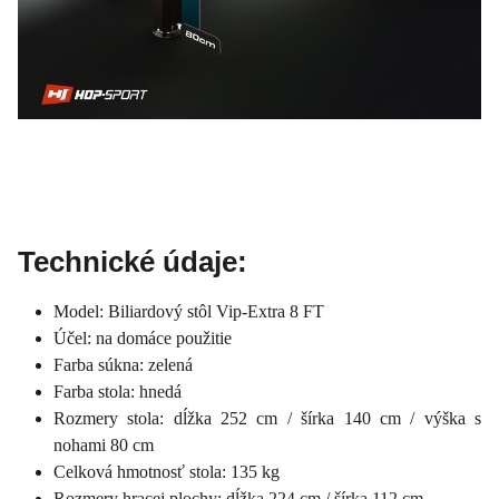
Technické údaje:
Model: Biliardový stôl Vip-Extra 8 FT
Účel: na domáce použitie
Farba súkna: zelená
Farba stola: hnedá
Rozmery stola: dĺžka 252 cm / šírka 140 cm / výška s
nohami 80 cm
Celková hmotnosť stola: 135 kg
Rozmery hracej plochy: dĺžka 224 cm / šírka 112 cm