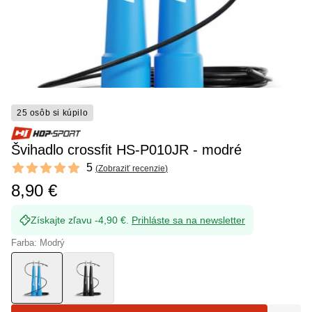
25 osôb si kúpilo
Švihadlo crossfit HS-P010JR - modré
Reviews
5
(
Zobraziť recenzie
)
5 out of 5 stars
8,90 €
Získajte zľavu -4,90 €.
Prihláste sa na newsletter
Farba: Modrý