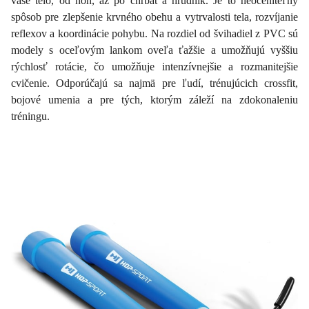
vaše telo, od nôh, až po chrbát a hrudník. Je to neoceniteľný
spôsob pre zlepšenie krvného obehu a vytrvalosti tela, rozvíjanie
reflexov a koordinácie pohybu. Na rozdiel od švihadiel z PVC sú
modely s oceľovým lankom oveľa ťažšie a umožňujú vyššiu
rýchlosť rotácie, čo umožňuje intenzívnejšie a rozmanitejšie
cvičenie. Odporúčajú sa najmä pre ľudí, trénujúcich crossfit,
bojové umenia a pre tých, ktorým záleží na zdokonaleniu
tréningu.