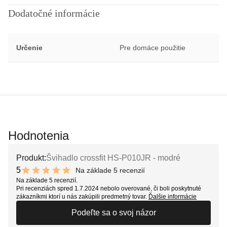
Dodatočné informácie
Určenie
Pre domáce použitie
Hodnotenia
Produkt:
Švihadlo crossfit HS-P010JR - modré
5
Na základe 5 recenzií
10 out of 10 stars
Na základe 5 recenzií.
Pri recenziách spred 1.7.2024 nebolo overované, či boli poskytnuté
zákazníkmi ktorí u nás zakúpili predmetný tovar.
Ďalšie informácie
Podeľte sa o svoj názor