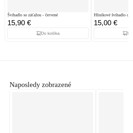
Švihadlo so záťažou - červené
Hliníkové švihadlo cr
15,90 €
15,00 €
Do košíka
Do
Naposledy zobrazené