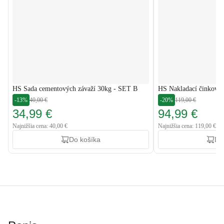
HS Sada cementových závaží 30kg - SET B
HS Nakladací činkový
-13%
40,00 €
-20%
119,00 €
34,99 €
94,99 €
Najnižšia cena: 40,00 €
Najnižšia cena: 119,00 €
Do košíka
Do