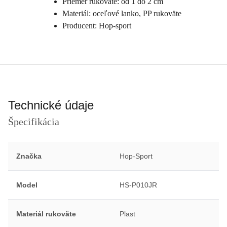
Priemer rukoväte: od 1 do 2 cm
Materiál: oceľové lanko, PP rukoväte
Producent: Hop-sport
Technické údaje
Špecifikácia
Značka
Hop-Sport
Model
HS-P010JR
Materiál rukoväte
Plast