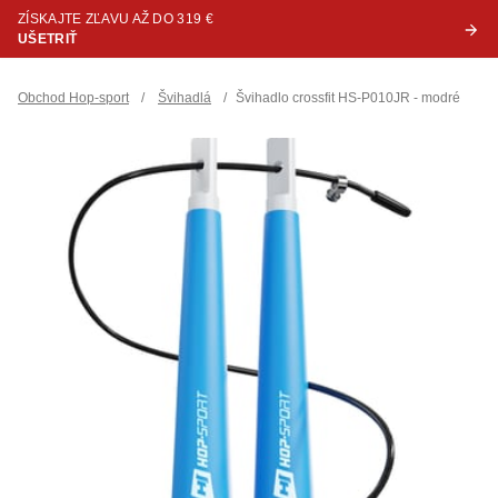
ZÍSKAJTE ZĽAVU AŽ DO 319 €
UŠETRIŤ
Obchod Hop-sport
/
Švihadlá
/
Švihadlo crossfit HS-P010JR - modré