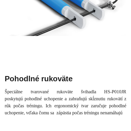
Pohodlné rukoväte
Špeciálne tvarované rukoväte švihadla HS-P010JR
poskytujú pohodlné uchopenie a zabraňujú skĺznutiu rukovätí z
rúk počas tréningu. Ich ergonomický tvar zaručuje pohodlné
uchopenie, vďaka čomu sa zápästia počas tréningu nenamáhajú