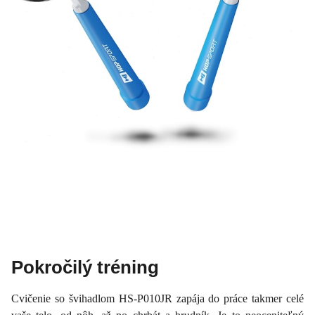
Pokročilý tréning
Cvičenie so švihadlom HS-P010JR zapája do práce takmer celé