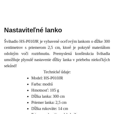
Nastaviteľné lanko
Švihadlo HS-P010JR je vybavené oceľovým lankom o dĺžke 300
centimetrov s priemerom 2,5 cm, ktoré je pokryté materiálom
odolným voči roztrhnutiu. Premyslená konštrukcia švihadla
umožňuje plynulé nastavenie dĺžky lanka v priebehu niekoľkých
sekúnd!
Technické údaje:
Model: HS-P010JR
Farba: modrá
Hmotnosť: 105 g
Dĺžka lanka: 300 cm
Priemer lanka: 2,5 cm
Dĺžka rukoväte: 14 cm