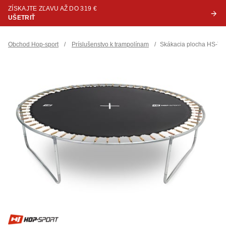
ZÍSKAJTE ZĽAVU AŽ DO 319 €
UŠETRIŤ
Obchod Hop-sport
/
Príslušenstvo k trampolínam
/
Skákacia plocha HS-T