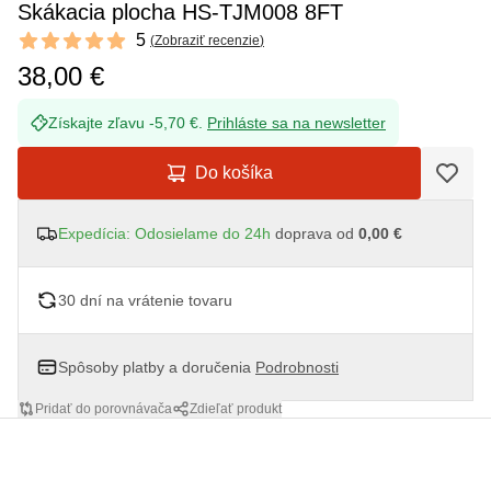
Skákacia plocha HS-TJM008 8FT
Reviews
5
(
Zobraziť recenzie
)
5 out of 5 stars
38,00 €
Získajte zľavu -5,70 €.
Prihláste sa na newsletter
Do košíka
Expedícia: Odosielame do 24h
doprava od
0,00 €
30 dní na vrátenie tovaru
Spôsoby platby a doručenia
Podrobnosti
Pridať do porovnávača
Zdieľať produkt