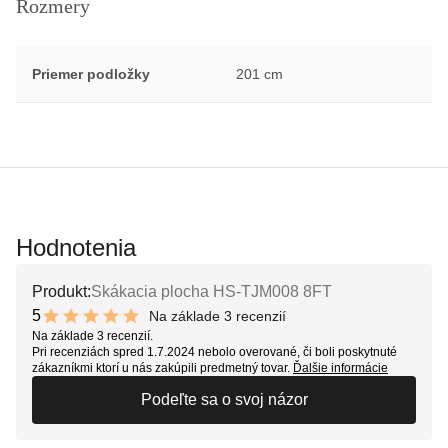
Rozmery
Priemer podložky
201 cm
Hodnotenia
Produkt:
Skákacia plocha HS-TJM008 8FT
5
Na základe 3 recenzií
10 out of 10 stars
Na základe 3 recenzií.
Pri recenziách spred 1.7.2024 nebolo overované, či boli poskytnuté
zákazníkmi ktorí u nás zakúpili predmetný tovar.
Ďalšie informácie
Podeľte sa o svoj názor