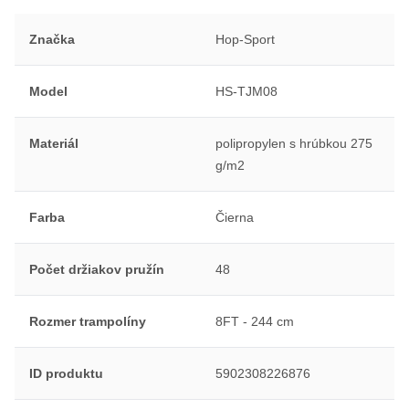
Značka
Hop-Sport
Model
HS-TJM08
Materiál
polipropylen s hrúbkou 275
g/m2
Farba
Čierna
Počet držiakov pružín
48
Rozmer trampolíny
8FT - 244 cm
ID produktu
5902308226876