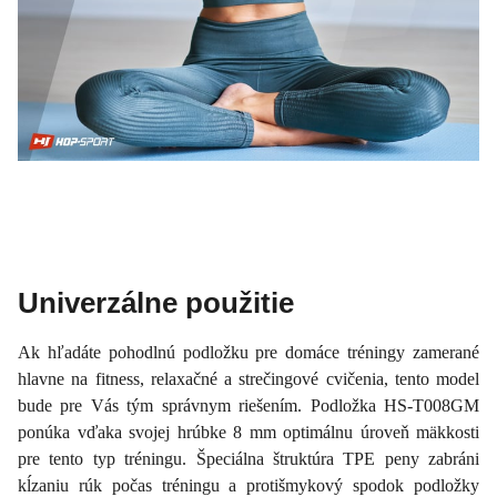
Univerzálne použitie
Ak hľadáte pohodlnú podložku pre domáce tréningy zamerané
hlavne na fitness, relaxačné a strečingové cvičenia, tento model
bude pre Vás tým správnym riešením. Podložka HS-T008GM
ponúka vďaka svojej hrúbke 8 mm optimálnu úroveň mäkkosti
pre tento typ tréningu. Špeciálna štruktúra TPE peny zabráni
kĺzaniu rúk počas tréningu a protišmykový spodok podložky