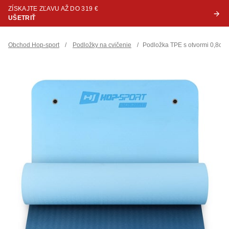
ZÍSKAJTE ZĽAVU AŽ DO 319 €
UŠETRIŤ
Obchod Hop-sport
/
Podložky na cvičenie
/
Podložka TPE s otvormi 0,8cm