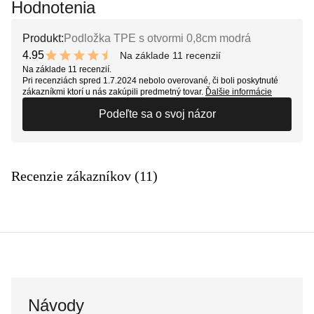
Hodnotenia
Produkt:
Podložka TPE s otvormi 0,8cm modrá
4.95
Na základe 11 recenzií
9.9 out of 10 stars
Na základe 11 recenzií.
Pri recenziách spred 1.7.2024 nebolo overované, či boli poskytnuté
zákazníkmi ktorí u nás zakúpili predmetný tovar.
Ďalšie informácie
Podeľte sa o svoj názor
Recenzie zákazníkov (11)
Návody