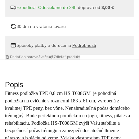
Expedícia: Odosielame do 24h
doprava od
3,00 €
30 dní na vrátenie tovaru
Spôsoby platby a doručenia
Podrobnosti
Pridať do porovnávača
Zdieľať produkt
Popis
Fitness podložka TPE 0,8 cm HS-T008GM je pohodlná
podložka na cvičenie s rozmermi 183 x 61 cm, vyrobená z
kvalitnej TPE peny, bez vône. Nenahraditeľná počas domáceho
tréninguý. Bude perfektnou pomôckou na jogu, fitness, pilates a
rehabilitáciu. Podložka HS-T008GM zvýši Vašu stabilitu a
bezpečnosť počas tréningu a zabezpečí dostatočné tlmenie
nárazov a izoláciu od zeme. Vďaka vlastnostiam TPE peny