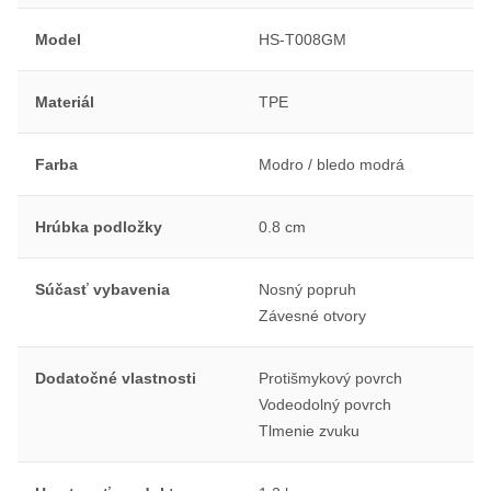
Model
HS-T008GM
Materiál
TPE
Farba
Modro / bledo modrá
Hrúbka podložky
0.8 cm
Súčasť vybavenia
Nosný popruh
Závesné otvory
Dodatočné vlastnosti
Protišmykový povrch
Vodeodolný povrch
Tlmenie zvuku