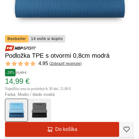
Bestseller
14 osôb si kúpilo
Podložka TPE s otvormi 0,8cm modrá
Reviews
4.95
(
Zobraziť recenzie
)
4.95 out of 5 stars
-29%
21,00 €
14,99 €
Najnižšia cena za posledných 30 dní: 21,00 €
Farba: Modro / bledo modrá
Do košíka