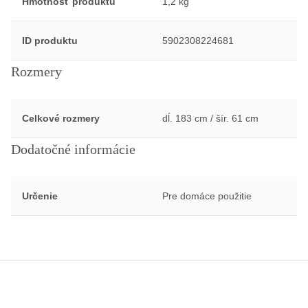
Hmotnosť produktu
1,2 kg
ID produktu
5902308224681
Rozmery
Celkové rozmery
dĺ. 183 cm / šír. 61 cm
Dodatočné informácie
Určenie
Pre domáce použitie