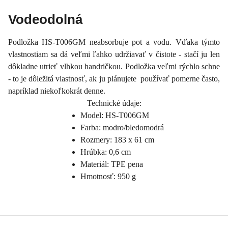
Vodeodolná
Podložka HS-T006GM neabsorbuje pot a vodu. Vďaka týmto
vlastnostiam sa dá veľmi ľahko udržiavať v čistote - stačí ju len
dôkladne utrieť vlhkou handričkou. Podložka veľmi rýchlo schne
- to je dôležitá vlastnosť, ak ju plánujete používať pomerne často,
napríklad niekoľkokrát denne.
Technické údaje:
Model: HS-T006GM
Farba: modro/bledomodrá
Rozmery: 183 x 61 cm
Hrúbka: 0,6 cm
Materiál: TPE pena
Hmotnosť: 950 g