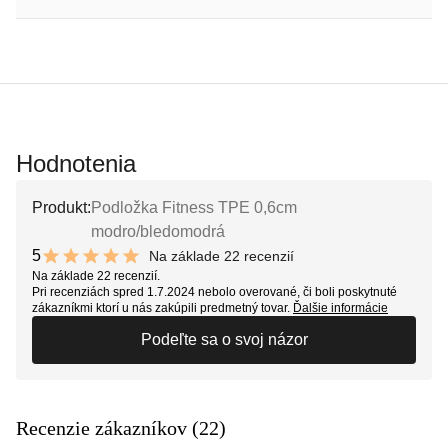
Hodnotenia
Produkt:
Podložka Fitness TPE 0,6cm
modro/bledomodrá
5
Na základe 22 recenzií
10 out of 10 stars
Na základe 22 recenzií.
Pri recenziách spred 1.7.2024 nebolo overované, či boli poskytnuté
zákazníkmi ktorí u nás zakúpili predmetný tovar.
Ďalšie informácie
Podeľte sa o svoj názor
Recenzie zákazníkov (22)