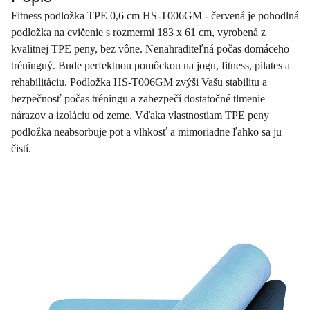
Fitness podložka TPE 0,6 cm HS-T006GM - červená je pohodlná
podložka na cvičenie s rozmermi 183 x 61 cm, vyrobená z
kvalitnej TPE peny, bez vône. Nenahraditeľná počas domáceho
tréninguý. Bude perfektnou pomôckou na jogu, fitness, pilates a
rehabilitáciu. Podložka HS-T006GM zvýši Vašu stabilitu a
bezpečnosť počas tréningu a zabezpečí dostatočné tlmenie
nárazov a izoláciu od zeme. Vďaka vlastnostiam TPE peny
podložka neabsorbuje pot a vlhkosť a mimoriadne ľahko sa ju
čistí.