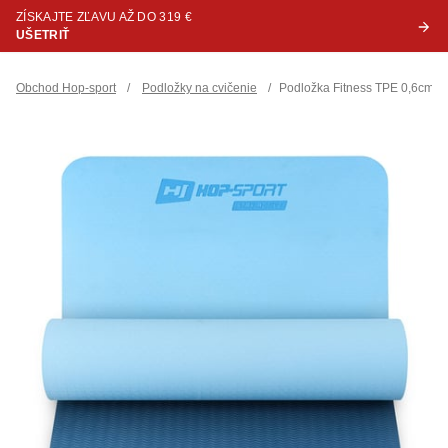
ZÍSKAJTE ZĽAVU AŽ DO 319 €
UŠETRIŤ
Obchod Hop-sport
/
Podložky na cvičenie
/
Podložka Fitness TPE 0,6cm 