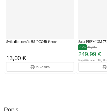
Švihadlo crossfit HS-P030JR čierne
Sada PREMIUM 75kg s
-19%
309,00 €
249,99 €
13,00 €
Najnižšia cena: 309,00 €
Do košíka
Do
Popis