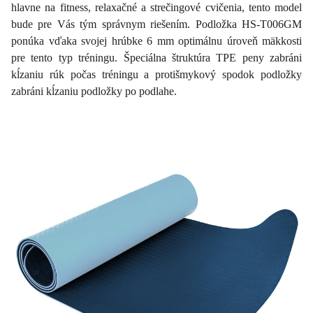
hlavne na fitness, relaxačné a strečingové cvičenia, tento model
bude pre Vás tým správnym riešením. Podložka HS-T006GM
ponúka vďaka svojej hrúbke 6 mm optimálnu úroveň mäkkosti
pre tento typ tréningu. Špeciálna štruktúra TPE peny zabráni
kĺzaniu rúk počas tréningu a protišmykový spodok podložky
zabráni kĺzaniu podložky po podlahe.