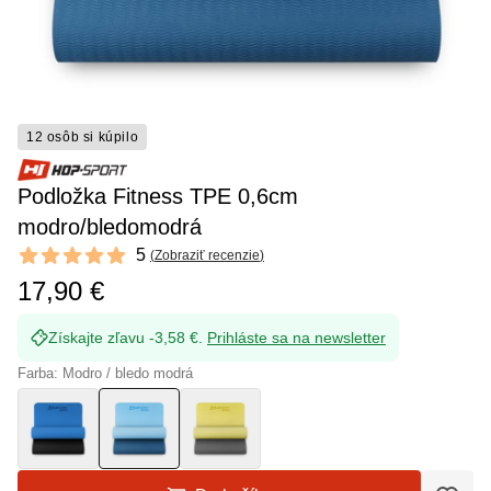
12 osôb si kúpilo
Podložka Fitness TPE 0,6cm
modro/bledomodrá
Reviews
5
(
Zobraziť recenzie
)
5 out of 5 stars
17,90 €
Získajte zľavu -3,58 €.
Prihláste sa na newsletter
Farba: Modro / bledo modrá