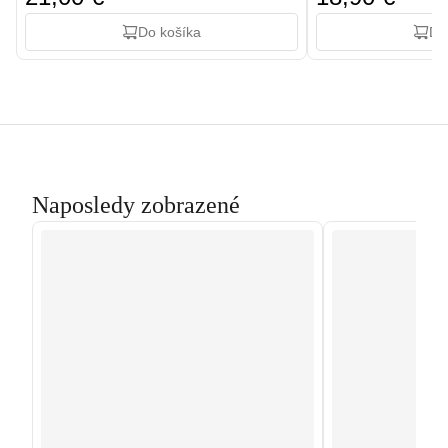
Do košíka
Do
Naposledy zobrazené