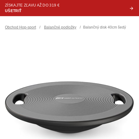
ZÍSKAJTE ZĽAVU AŽ DO 319 €
UŠETRIŤ
Obchod Hop-sport
/
Balančné podložky
/
Balančný disk 40cm šedý