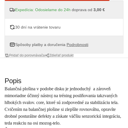
Expedícia: Odosielame do 24h
doprava od
3,00 €
30 dní na vrátenie tovaru
Spôsoby platby a doručenia
Podrobnosti
Pridať do porovnávača
Zdieľať produkt
Popis
Balančná plošina v podobe disku je jednoduchý a zároveň
mimoriadne účinný nástroj na tréning posilňovania takzvaných
hlbokých svalov. core, ktoré sú zodpovedné za stabilizáciu tela.
Cvičením na balančnej plošine si zlepšíte rovnováhu, opravíte
drobné posturálne defekty a získate väčšiu senzorickú integráciu,
teda reakciu na osi mozog-telo.