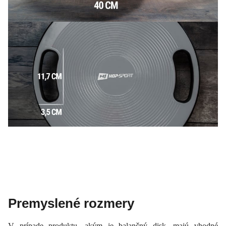
Premyslené rozmery
V prípade produktu, akým je balančný disk, majú vhodné