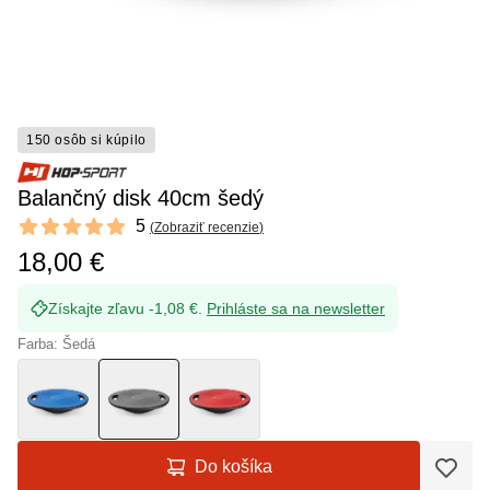
150 osôb si kúpilo
Balančný disk 40cm šedý
Reviews
5
(
Zobraziť recenzie
)
5 out of 5 stars
18,00 €
Získajte zľavu -1,08 €.
Prihláste sa na newsletter
Farba: Šedá
Do košíka