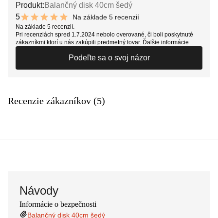
Produkt:
Balančný disk 40cm šedý
5
Na základe 5 recenzií
10 out of 10 stars
Na základe 5 recenzií.
Pri recenziách spred 1.7.2024 nebolo overované, či boli poskytnuté
zákazníkmi ktorí u nás zakúpili predmetný tovar.
Ďalšie informácie
Podeľte sa o svoj názor
Recenzie zákazníkov (5)
Návody
Informácie o bezpečnosti
Balančný disk 40cm šedý