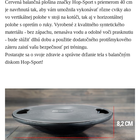
Červená balančná plošina značky Hop-Sport s priemerom 40 cm
je navrhnutá tak, aby vám umožnila vykonávať rôzne cviky ako
vo vertikálnej polohe v stoji na kotúči, tak aj v horizontálnej
polohe s opretím o ruky. Vyrobené z kvalitného syntetického
materiálu - bez zápachu, nenasáva vodu a odolné voči prasknutiu
- bude slúžiť dlhú dobu a použitie dodatočného protišmykového
záteru zaistí vašu bezpečnosť pri tréningu.
Postarajte sa o svoje zdravie a správne držanie tela s balančným
diskom Hop-Sport!