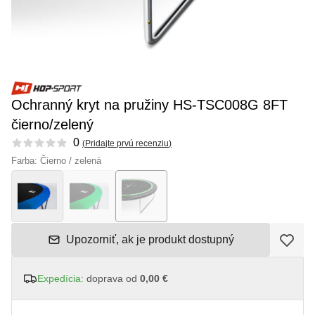
Ochranný kryt na pružiny HS-TSC008G 8FT
čierno/zelený
Reviews
0
(
Pridajte prvú recenziu
)
Farba: Čierno / zelená
Upozorniť, ak je produkt dostupný
Expedícia:
doprava od
0,00 €