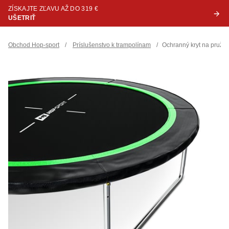
ZÍSKAJTE ZĽAVU AŽ DO 319 €
UŠETRIŤ
Obchod Hop-sport
/
Príslušenstvo k trampolínam
/
Ochranný kryt na pruži