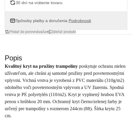
30 dní na vrátenie tovaru
Spôsoby platby a doručenia
Podrobnosti
Pridať do porovnávača
Zdieľať produkt
Popis
Kvalitný kryt na pružiny trampolíny
poskytuje ochranu nielen
užívateľom, ale chráni aj samotné pružiny pred poveternostnými
vplyvmi. Vrchná vrstva je vyrobená z PVC materiálu (310g/m2)
odolného voči poveternostným vplyvom a UV žiareniu. Spodná
vrstva je PE polyetylén (110/m2). Kryt je vyplnený hrubou EVA
penou s hrúbkou 20 mm. Ochranný kryt čierno/zelenej farby je
určený pre trampolíny s rozmerom 244cm (8ft). Šírka krytu 25
cm.