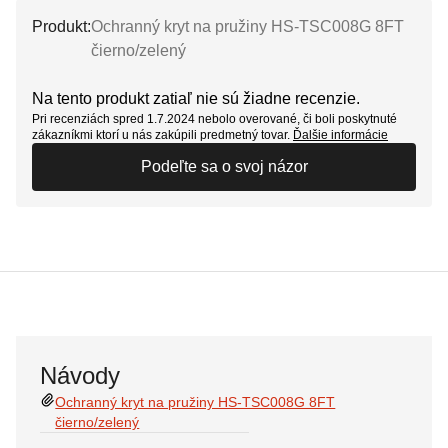
Produkt:
Ochranný kryt na pružiny HS-TSC008G 8FT
čierno/zelený
Na tento produkt zatiaľ nie sú žiadne recenzie.
Pri recenziách spred 1.7.2024 nebolo overované, či boli poskytnuté
zákazníkmi ktorí u nás zakúpili predmetný tovar.
Ďalšie informácie
Podeľte sa o svoj názor
Návody
Ochranný kryt na pružiny HS-TSC008G 8FT
čierno/zelený